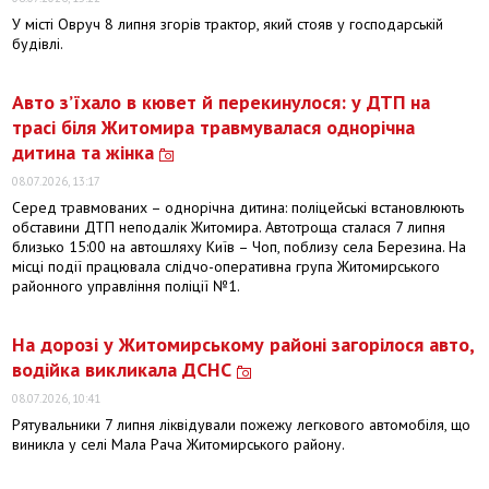
У місті Овруч 8 липня згорів трактор, який стояв у господарській
будівлі.
Авто з’їхало в кювет й перекинулося: у ДТП на
трасі біля Житомира травмувалася однорічна
дитина та жінка
08.07.2026, 13:17
Серед травмованих – однорічна дитина: поліцейські встановлюють
обставини ДТП неподалік Житомира. Автотроща сталася 7 липня
близько 15:00 на автошляху Київ – Чоп, поблизу села Березина. На
місці події працювала слідчо-оперативна група Житомирського
районного управління поліції №1.
На дорозі у Житомирському районі загорілося авто,
водійка викликала ДСНС
08.07.2026, 10:41
Рятувальники 7 липня ліквідували пожежу легкового автомобіля, що
виникла у селі Мала Рача Житомирського району.