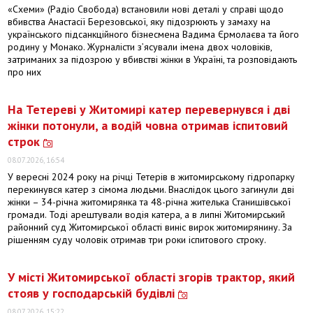
«Схеми» (Радіо Свобода) встановили нові деталі у справі щодо
вбивства Анастасії Березовської, яку підозрюють у замаху на
українського підсанкційного бізнесмена Вадима Єрмолаєва та його
родину у Монако. Журналісти з’ясували імена двох чоловіків,
затриманих за підозрою у вбивстві жінки в Україні, та розповідають
про них
На Тетереві у Житомирі катер перевернувся і дві
жінки потонули, а водій човна отримав іспитовий
строк
08.07.2026, 16:54
У вересні 2024 року на річці Тетерів в житомирському гідропарку
перекинувся катер з сімома людьми. Внаслідок цього загинули дві
жінки – 34-річна житомирянка та 48-річна жителька Станишівської
громади. Тоді арештували водія катера, а в липні Житомирський
районний суд Житомирської області виніс вирок житомирянину. За
рішенням суду чоловік отримав три роки іспитового строку.
У місті Житомирської області згорів трактор, який
стояв у господарській будівлі
08.07.2026, 15:22