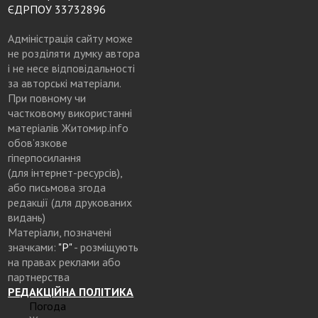
ЄДРПОУ 33732896
Адміністрація сайту може
не розділяти думку автора
і не несе відповідальності
за авторські матеріали.
При повному чи
частковому використанні
матеріалів Житомир.info
обов’язкове
гіперпосилання
(для інтернет-ресурсів),
або письмова згода
редакції (для друкованих
видань)
Матеріали, позначені
значками:
"Р"
- розміщують
на правах реклами або
партнерства
РЕДАКЦІЙНА ПОЛІТИКА
Погода