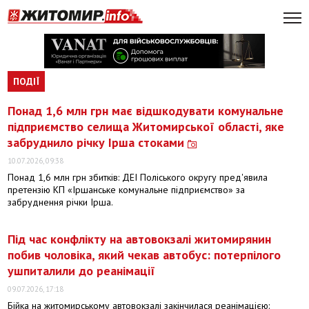
ПОДІЇ
Понад 1,6 млн грн має відшкодувати комунальне
підприємство селища Житомирської області, яке
забруднило річку Ірша стоками
10.07.2026, 09:38
Понад 1,6 млн грн збитків: ДЕІ Поліського округу пред'явила
претензію КП «Іршанське комунальне підприємство» за
забруднення річки Ірша.
Під час конфлікту на автовокзалі житомирянин
побив чоловіка, який чекав автобус: потерпілого
ушпиталили до реанімації
09.07.2026, 17:18
Бійка на житомирському автовокзалі закінчилася реанімацією: