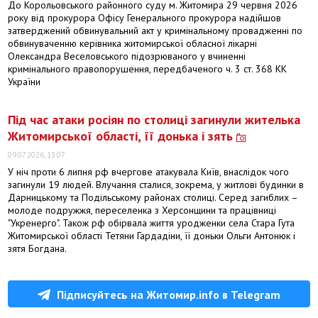
До Корольовського районного суду м. Житомира 29 червня 2026
року від прокурора Офісу Генерального прокурора надійшов
затверджений обвинувальний акт у кримінальному провадженні по
обвинуваченню керівника житомирської обласної лікарні
Олександра Веселовського підозрюваного у вчиненні
кримінального правопорушення, передбаченого ч. 3 ст. 368 КК
України
Під час атаки росіян по столиці загинули жителька
Житомирської області, її донька і зять
09.07.2026, 13:07
У ніч проти 6 липня рф вчергове атакувала Київ, внаслідок чого
загинули 19 людей. Влучання сталися, зокрема, у житлові будинки в
Дарницькому та Подільському районах столиці. Серед загиблих –
молоде подружжя, переселенка з Херсонщини та працівниці
"Укренерго". Також рф обірвала життя уродженки села Стара Гута
Житомирської області Тетяни Гардадіни, її доньки Ольги Антонюк і
зятя Богдана.
Підписуйтесь на Житомир.info в Telegram