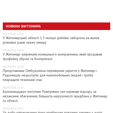
НОВИНИ ЖИТОМИРА
06.08.2026, 12:02
У Житомирській області 1,5 місяця діятиме заборона на вилов
річкових раків через линьку
06.08.2026, 11:39
У Житомирі затримали колишнього контрактника, який продавав
трофейну зброю та боєприпаси
06.08.2026, 11:29
Представники Омбудсмена перевірили укриття у Житомирі і
Радомишлі: недоступні для маломобільних людей і треба
покращити технічний стан
06.08.2026, 11:20
Екскомандувач логістики Повітряних сил отримав підозру за
незаконне збагачення, більшість нерухомості придбана у Житомирі
та області
06.08.2026, 10:56
За добу рятувальники тричі прибирали повалені дерева з доріг