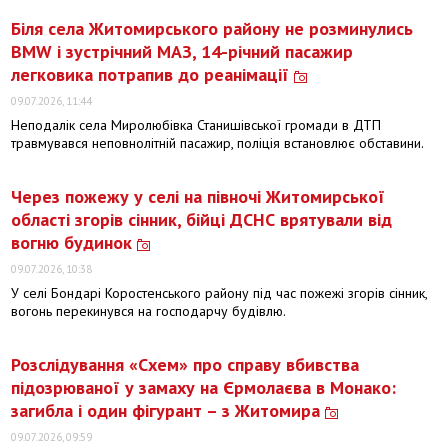
Біля села Житомирського району не розминулись
BMW і зустрічний МАЗ, 14-річний пасажир
легковика потрапив до реанімації
09.07.2026, 11:44
Неподалік села Миролюбівка Станишівської громади в ДТП
травмувався неповнолітній пасажир, поліція встановлює обставини.
Через пожежу у селі на півночі Житомирської
області згорів сінник, бійці ДСНС врятували від
вогню будинок
09.07.2026, 10:38
У селі Бондарі Коростенського району під час пожежі згорів сінник,
вогонь перекинувся на господарчу будівлю.
Розслідування «Схем» про справу вбивства
підозрюваної у замаху на Єрмолаєва в Монако:
загибла і один фігурант – з Житомира
09.07.2026, 09:59