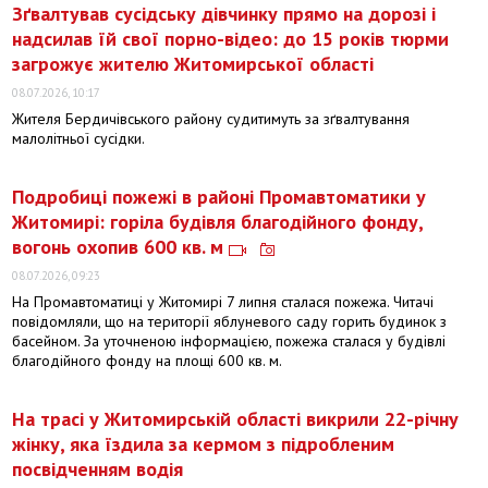
Зґвалтував сусідську дівчинку прямо на дорозі і
надсилав їй свої порно-відео: до 15 років тюрми
загрожує жителю Житомирської області
08.07.2026, 10:17
Жителя Бердичівського району судитимуть за зґвалтування
малолітньої сусідки.
Подробиці пожежі в районі Промавтоматики у
Житомирі: горіла будівля благодійного фонду,
вогонь охопив 600 кв. м
08.07.2026, 09:23
На Промавтоматиці у Житомирі 7 липня сталася пожежа. Читачі
повідомляли, що на території яблуневого саду горить будинок з
басейном. За уточненою інформацією, пожежа сталася у будівлі
благодійного фонду на площі 600 кв. м.
На трасі у Житомирській області викрили 22-річну
жінку, яка їздила за кермом з підробленим
посвідченням водія