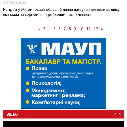
07.07.2026, 16:12
На трасі у Житомирській області 6 липня патрульні виявили водійку,
яка їхала за кермом з підробленим посвідченням.
«
3
4
5
6
7
8
9
10
11
12
»
ВІДЕО