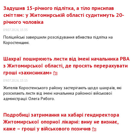
Задушив 15-річного підлітка, а тіло присипав
сміттям: у Житомирській області судитимуть 20-
річного чоловіка
09.07.2026, 15:35
Поліцейські завершили розслідування вбивства підлітка на
Коростенщині.
Шахраї поширюють листи від імені начальника РВА
з Житомирської області, де просять перерахувати
гроші «захисникам»
09.07.2026, 15:15
Жителів Коростенського району застерігають щодо шахраїв, які
розсилають листи від імені начальника районної військової
адміністрації Олега Рябого.
Подробиці затримання на хабарі гендиректора
Житомирської опорної лікарні: вину не визнає,
каже – гроші у військового позичив