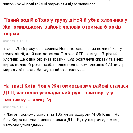
житомирські поліцейські затримали підозрюваного.
П’яний водій в’їхав у групу дітей й убив хлопчика у
Житомирському районі: чоловік отримав 6 років
тюрми
09.07.2026, 16:27
У січні 2026 року біля селища Нова Борова п’яний водій в’їхав у
групу дітей, які йшли дорогою. Під час ДТП загинув 13-річний
хлопчик, ще один отримав травми. Суд розглянув справу та виніс
вирок водію -6 років позбавлення волі та компенсацію 673 тис. грн
моральної шкоди батьку загиблого хлопчика.
На трасі Київ-Чоп у Житомирському районі сталася
ДТП, частково ускладнений рух транспорту у
напрямку столиці
09.07.2026, 16:02
У Житомирському районі на 105 км автодороги М-06 Київ – Чоп
біля Коростишева 9 липня сталася ДТП. Рух у напрямку столиці
частково ускладнений.