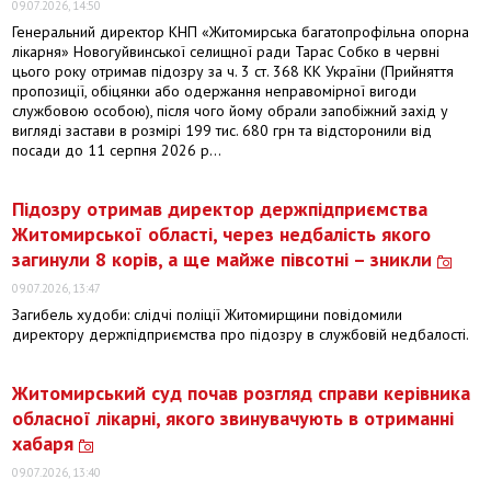
09.07.2026, 14:50
Генеральний директор КНП «Житомирська багатопрофільна опорна
лікарня» Новогуйвинської селищної ради Тарас Собко в червні
цього року отримав підозру за ч. 3 ст. 368 КК України (Прийняття
пропозиції, обіцянки або одержання неправомірної вигоди
службовою особою), після чого йому обрали запобіжний захід у
вигляді застави в розмірі 199 тис. 680 грн та відсторонили від
посади до 11 серпня 2026 р...
Підозру отримав директор держпідприємства
Житомирської області, через недбалість якого
загинули 8 корів, а ще майже півсотні – зникли
09.07.2026, 13:47
Загибель худоби: слідчі поліції Житомирщини повідомили
директору держпідприємства про підозру в службовій недбалості.
Житомирський суд почав розгляд справи керівника
обласної лікарні, якого звинувачують в отриманні
хабаря
09.07.2026, 13:40