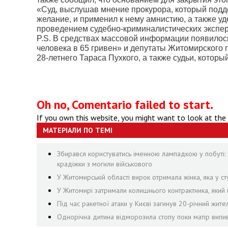
«Суд, выслушав мнение прокурора, который подд
желание, и применил к нему амнистию, а также уде
проведением судебно-криминалистических эксперт
P.S. В средствах массовой информации появилось
человека в 65 гривен» и депутаты Житомирского 
28-летнего Тараса Пухкого, а также судьи, котор
Oh no, Comentario failed to start.
If you own this website, you might want to look at the
МАТЕРІАЛИ ПО ТЕМІ
Збирався користуватись іменною лампадкою у побуті: 
крадіжки з могили військового
У Житомирській області вирок отримала жінка, яка у сту
У Житомирі затримали колишнього контрактника, яки
Під час ракетної атаки у Києві загинув 20-річний жит
Однорічна дитина відморозила стопу поки матір випив