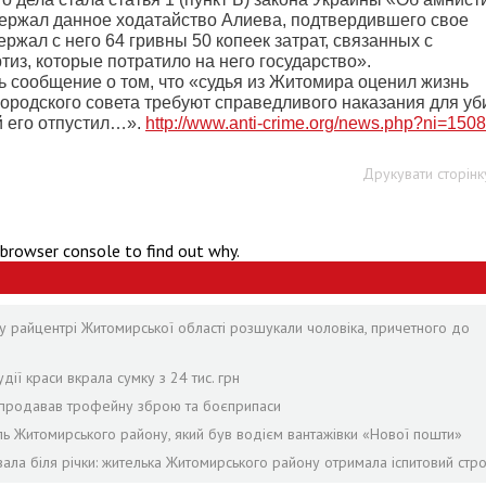
ержал данное ходатайство Алиева, подтвердившего свое
ржал с него 64 гривны 50 копеек затрат, связанных с
из, которые потратило на него государство».
 сообщение о том, что «судья из Житомира оценил жизнь
городского совета требуют справедливого наказания для у
ый его отпустил…».
http://www.anti-crime.org/news.php?ni=150
Друкувати сторінк
 browser console to find out why.
у райцентрі Житомирської області розшукали чоловіка, причетного до
дії краси вкрала сумку з 24 тис. грн
й продавав трофейну зброю та боєприпаси
ель Житомирського району, який був водієм вантажівки «Нової пошти»
ала біля річки: жителька Житомирського району отримала іспитовий стр