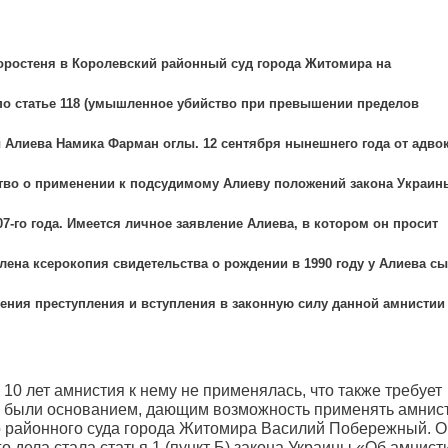
 Коростеня в Королевский районный суд города Житомира на
по статье 118 (умышленное убийство при превышении пределов
Алиева Намика Фарман оглы. 12 сентября нынешнего года от адвок
тво о применении к подсудимому Алиеву положений закона Украин
7-го года. Имеется личное заявление Алиева, в котором он просит
лена ксерокопия свидетельства о рождении в 1990 году у Алиева сы
шения преступления и вступления в законную силу данной амнистии
 10 лет амнистия к нему не применялась, что также требует
да были основанием, дающим возможность применять амнис
го районного суда города Житомира Василий Побережный. О
о дела стала статья 1 (пункт Б) закона Украины «Об амнист