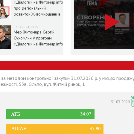
«Діалоги» на Житомир.info
про регіональний
розвиток Житомирщини в
умовах воєнного стану
17.04.2024, 10:29
Мер Житомира Сергій
Сухомлин у програмі
«Діалоги» на Житомир.info
 за методом контрольної закупки 31.07.2026 р. у місцях продажу
лежності, 55в, Сільпо, вул. Житній ринок, 1