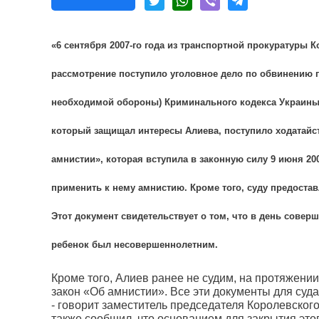
«6 сентября 2007-го года из транспортной прокуратуры
рассмотрение поступило уголовное дело по обвинению 
необходимой обороны) Криминального кодекса Украины 
который защищал интересы Алиева, поступило ходатайс
амнистии», которая вступила в законную силу 9 июня 200
применить к нему амнистию. Кроме того, суду предостав
Этот документ свидетельствует о том, что в день совер
ребенок был несовершеннолетним.
Кроме того, Алиев ранее не судим, на протяжении
закон «Об амнистии». Все эти документы для су
- говорит заместитель председателя Королевско
также сообщил, что основанием для закрытия этог