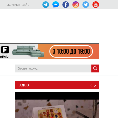
Житомир:
33
°C
ВІДЕО