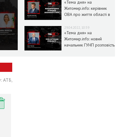
«Тема дня» на
Житомир.info: керівник
ОВА про життя області в
умовах воєнного стану
29.04.2022, 10:59
«Тема дня» на
Житомир.info: новий
начальник ГУНП розповість
про ситуацію в області
: АТБ,