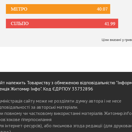
йт належить Товариству з обмеженою відповідальністю "Інформ
енція Житомир Інфо". Код ЄДРПОУ 33732896
міністрація сайту може не розділяти думку автора і не несе
дповідальності за авторські матеріали.
и повному чи частковому використанні матеріалів Житомир.info
ов’язкове гіперпосилання
ля інтернет-ресурсів), або письмова згода редакції (для друкова
дань)