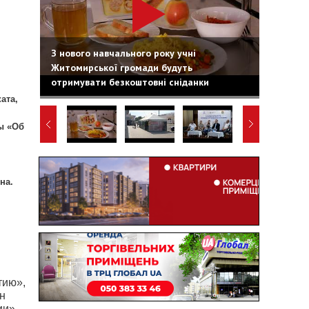
З нового навчального року учні
Житомирської громади будуть
отримувати безкоштовні сніданки
ата,
ы «Об
на.
тию»,
н
ии».