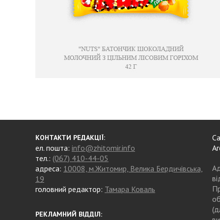
Са
КОНТАКТИ РЕДАКЦІЇ:
ел. пошта:
info@zhitomir.info
Аг
тел.:
(067) 410-44-05
Ад
адреса:
10008, м.Житомир, Велика Бердичівська,
ві
19
Пр
головний редактор:
Тамара Коваль
об
(д
РЕКЛАМНИЙ ВІДДІЛ:
ви