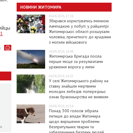
НОВИНИ ЖИТОМИРА
06.08.2026, 17:28
Збирався користуватись іменною
лампадкою у побуті: у райцентрі
бийцы
Житомирської області розшукали
81
чоловіка, причетного до крадіжки
з могили військового
у
06.08.2026, 16:48
Житомирська бригада посіла
перше місце за результатами
ураження ворога у липні
06.08.2026, 16:15
У селі Житомирського району на
ставку знайшли мертвими
молодих лебедів: попередньо
ознак браконьєрства не виявили
06.08.2026, 15:54
Понад 300 голосів зібрала
петиція до влади Житомира
щодо вирішення проблеми
ок
безпритульних тварин та
забезпечення безпеки людей