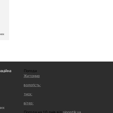
аційна
Погода
Житомир
вологість:
тиск:
вітер:
них
Погода на 10 днів від
sinoptik.ua