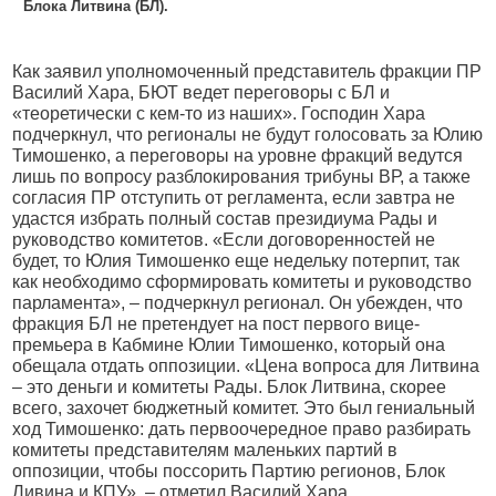
Блока Литвина (БЛ).
Как заявил уполномоченный представитель фракции ПР
Василий Хара, БЮТ ведет переговоры с БЛ и
«теоретически с кем-то из наших». Господин Хара
подчеркнул, что регионалы не будут голосовать за Юлию
Тимошенко, а переговоры на уровне фракций ведутся
лишь по вопросу разблокирования трибуны ВР, а также
согласия ПР отступить от регламента, если завтра не
удастся избрать полный состав президиума Рады и
руководство комитетов. «Если договоренностей не
будет, то Юлия Тимошенко еще недельку потерпит, так
как необходимо сформировать комитеты и руководство
парламента», – подчеркнул регионал. Он убежден, что
фракция БЛ не претендует на пост первого вице-
премьера в Кабмине Юлии Тимошенко, который она
обещала отдать оппозиции. «Цена вопроса для Литвина
– это деньги и комитеты Рады. Блок Литвина, скорее
всего, захочет бюджетный комитет. Это был гениальный
ход Тимошенко: дать первоочередное право разбирать
комитеты представителям маленьких партий в
оппозиции, чтобы поссорить Партию регионов, Блок
Ливина и КПУ», – отметил Василий Хара.