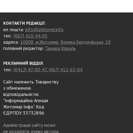
КОНТАКТИ РЕДАКЦІЇ:
ел. пошта:
info@zhitomir.info
тел.:
(067) 410-44-05
адреса:
10008, м.Житомир, Велика Бердичівська, 19
головний редактор:
Тамара Коваль
РЕКЛАМНИЙ ВІДДІЛ:
тел.:
(0412) 47-00-47
,
(067) 412-63-04
Сайт належить Товариству
з обмеженою
відповідальністю
"Інформаційна Агенція
Житомир Інфо". Код
ЄДРПОУ 33732896
Адміністрація сайту може
не розділяти думку автора