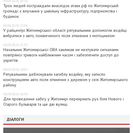
09.08.2026, 10:16
Троє людей постраждали внаслідок атаки рф по Житомирській
громаді: є влучання у цивільну інфраструктуру, підприємства і
будинок
08.08.2026, 22:06
У райцентрі Житомирської області рятувальники допомогли водійці
вибратися з авто, понівеченого після зіткнення з мотоциклом
08.08.2026, 21:53
Начальник Житомирської ОВА закликав не нехтувати сигналами
повітряної тривоги найближчим часом і забезпечити доступ до
укриттів
08.08.2026, 18:01
Рятувальники деблокували загиблу водійку, яку затисло
конструкціями авто після зіткнення з деревом у селі Житомирського
району
08.08.2026, 16:54
Для проведення забігу у Житомирі перекриють рух біля Нового і
Старого бульварів та ще дві вулиці
ДІАЛОГИ