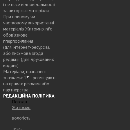
і не несе відповідальності
за авторські матеріали.
При повному чи
частковому використанні
матеріалів Житомир.info
обов’язкове
гіперпосилання
(для інтернет-ресурсів),
або письмова згода
редакції (для друкованих
видань)
Матеріали, позначені
значками:
"Р"
- розміщують
на правах реклами або
партнерства
РЕДАКЦІЙНА ПОЛІТИКА
Погода
Житомир
вологість:
тиск: