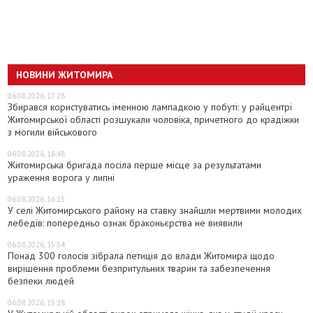
НОВИНИ ЖИТОМИРА
06.08.2026, 17:28
Збирався користуватись іменною лампадкою у побуті: у райцентрі
Житомирської області розшукали чоловіка, причетного до крадіжки
з могили військового
06.08.2026, 16:48
Житомирська бригада посіла перше місце за результатами
ураження ворога у липні
06.08.2026, 16:15
У селі Житомирського району на ставку знайшли мертвими молодих
лебедів: попередньо ознак браконьєрства не виявили
06.08.2026, 15:54
Понад 300 голосів зібрала петиція до влади Житомира щодо
вирішення проблеми безпритульних тварин та забезпечення
безпеки людей
06.08.2026, 15:18