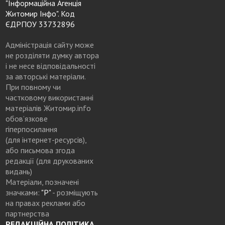
"Інформаційна Агенція
Житомир Інфо". Код
ЄДРПОУ 33732896
Адміністрація сайту може
не розділяти думку автора
і не несе відповідальності
за авторські матеріали.
При повному чи
частковому використанні
матеріалів Житомир.info
обов’язкове
гіперпосилання
(для інтернет-ресурсів),
або письмова згода
редакції (для друкованих
видань)
Матеріали, позначені
значками:
"Р"
- розміщують
на правах реклами або
партнерства
РЕДАКЦІЙНА ПОЛІТИКА