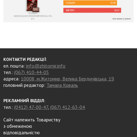
КОНТАКТИ РЕДАКЦІЇ:
ел. пошта:
info@zhitomir.info
тел.:
(067) 410-44-05
адреса:
10008, м.Житомир, Велика Бердичівська, 19
головний редактор:
Тамара Коваль
РЕКЛАМНИЙ ВІДДІЛ:
тел.:
(0412) 47-00-47
,
(067) 412-63-04
Сайт належить Товариству
з обмеженою
відповідальністю