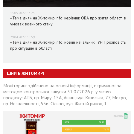
13.05.2022, 13:25
«Тема дня» на Житомир.info: керівник ОВА про життя області в
умовах воєнного стану
29.04.2022, 10:59
«Тема дня» на Житомир.info: новий начальник ГУНП розповість
про ситуацію в області
ЦІНИ В ЖИТОМИРІ
Моніторинг здійснено на основі інформації, отриманої за
методом контрольної закупки 31.07.2026 р. у місцях
продажу: АТБ, пр. Миру, 15А, Ашан, вул. Київська, 77, Метро,
пр. Незалежності, 55в, Сільпо, вул. Житній ринок, 1