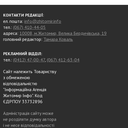
КОНТАКТИ РЕДАКЦІЇ:
ел. пошта:
info@zhitomir.info
тел.:
(067) 410-44-05
адреса:
10008, м.Житомир, Велика Бердичівська, 19
головний редактор:
Тамара Коваль
РЕКЛАМНИЙ ВІДДІЛ:
тел.:
(0412) 47-00-47
,
(067) 412-63-04
Сайт належить Товариству
з обмеженою
відповідальністю
"Інформаційна Агенція
Житомир Інфо". Код
ЄДРПОУ 33732896
Адміністрація сайту може
не розділяти думку автора
і не несе відповідальності