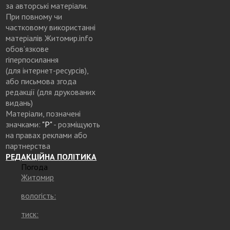
за авторські матеріали.
При повному чи
частковому використанні
матеріалів Житомир.info
обов’язкове
гіперпосилання
(для інтернет-ресурсів),
або письмова згода
редакції (для друкованих
видань)
Матеріали, позначені
значками:
"Р"
- розміщують
на правах реклами або
партнерства
РЕДАКЦІЙНА ПОЛІТИКА
Погода
Житомир
вологість:
тиск: