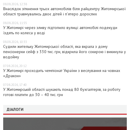
08.08.2026, 12:38
Внаслідок зіткнення трьох автомобілів біля райцентру Житомирської
області травмувались двоє дітей і пʼятеро дорослих
08.08.2026, 11:55
У Житомирі через зливу підтопило вулиці: автомобілі подекуди
їздять по колеса у воді
08.08.2026, 10:33
Судили жительку Житомирської області, яка вкрала з дому
пенсіонерки сейф з 330 тис. грн, відкрила його сокирою і викинула у
водойму
07.08.2026, 20:12
У Житомирі проходить чемпіонат України з веслування на човнах
«Дракон»
07.08.2026, 17:40
У Житомирській області шукають понад 80 бухгалтерів, за роботу
готові платити до 30 – 40 тис. грн
ДІАЛОГИ