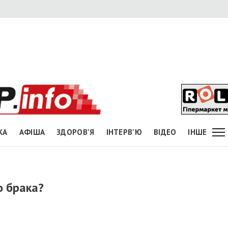
КА
АФІША
ЗДОРОВ'Я
ІНТЕРВ'Ю
ВІДЕО
ІНШЕ
о брака?