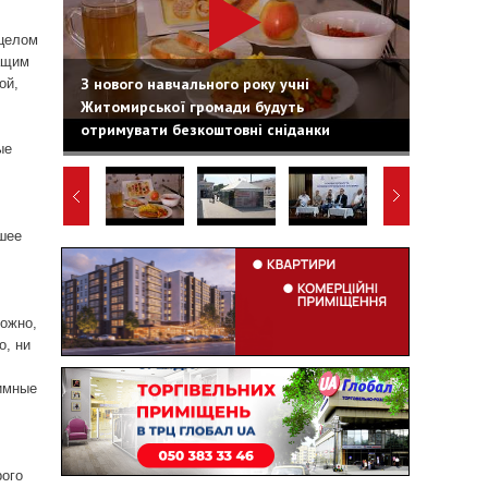
 целом
ащим
З нового навчального року учні
ой,
Житомирської громади будуть
отримувати безкоштовні сніданки
ые
шее
можно,
о, ни
тимные
рого