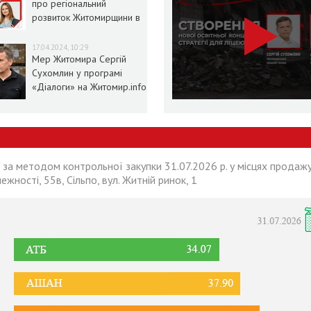
про регіональний
розвиток Житомирщини в
умовах воєнного стану
17.04.2024, 10:29
Мер Житомира Сергій
Сухомлин у програмі
«Діалоги» на Житомир.info
 за методом контрольної закупки 31.07.2026 р. у місцях продажу
лежності, 55в, Сільпо, вул. Житній ринок, 1