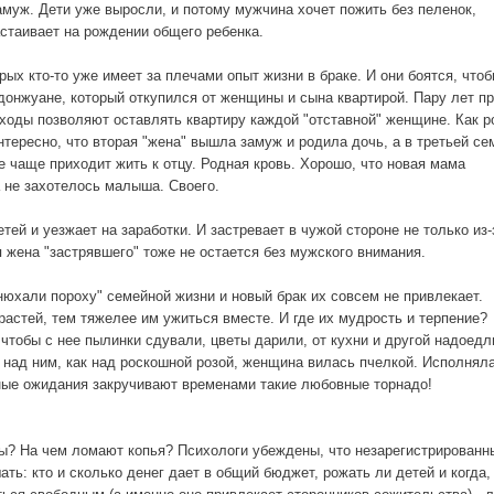
муж. Дети уже выросли, и потому мужчина хочет пожить без пеленок,
астаивает на рождении общего ребенка.
рых кто-то уже имеет за плечами опыт жизни в браке. И они боятся, чтоб
 донжуане, который откупился от женщины и сына квартирой. Пару лет п
доходы позволяют оставлять квартиру каждой "отставной" женщине. Как р
тересно, что вторая "жена" вышла замуж и родила дочь, а в третьей се
се чаще приходит жить к отцу. Родная кровь. Хорошо, что новая мама
а не захотелось малыша. Своего.
ей и уезжает на заработки. И застревает в чужой стороне не только из-
 жена "застрявшего" тоже не остается без мужского внимания.
онюхали пороху" семейной жизни и новый брак их совсем не привлекает.
растей, тем тяжелее им ужиться вместе. И где их мудрость и терпение?
чтобы с нее пылинки сдували, цветы дарили, от кухни и другой надоедл
 над ним, как над роскошной розой, женщина вилась пчелкой. Исполнял
ные ожидания закручивают временами такие любовные торнадо!
ы? На чем ломают копья? Психологи убеждены, что незарегистрированн
ь: кто и сколько денег дает в общий бюджет, рожать ли детей и когда,