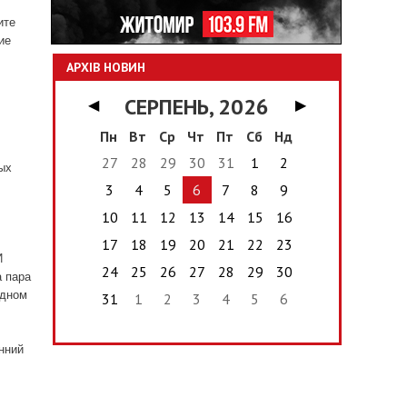
ите
ие
АРХІВ НОВИН
СЕРПЕНЬ, 2026
◀
▶
Пн
Вт
Ср
Чт
Пт
Сб
Нд
27
28
29
30
31
1
2
ых
3
4
5
6
7
8
9
10
11
12
13
14
15
16
17
18
19
20
21
22
23
И
24
25
26
27
28
29
30
а пара
одном
31
1
2
3
4
5
6
нний