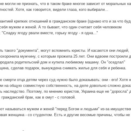
не могли не признать, что в таком браке многое зависит от моральных к
тностей. Хотя, как говорится, видели глаза, кого выбирали...
антией крепких отношений в гражданском браке (однако кто и за что буд
себя мужем и женой. А то бывает, что один считает себя человеком
 "Сладку ягоду рвали вместе, горьку ягоду - я одна..."
 такого "документа", могут вспомнить юристы. И касаются они людей,
охоронила мужчину, с которым прожила 25 лет. Они вдвоем построили 
 продала родительский дом и купила любимому машину. Он "оседлал"
нщина, сделав подарок, вынуждена снимать жилье для себя и ребенка.
е смерти отца детям через суд нужно было доказывать: они - его! Хотя 
и на общую совместную собственность, на деле довольно сложно дока
ь наследство. Поэтому, по мнению юристов, Украина еще не "доросла" 
гражданский брак, как в омут - с головой.
ают называться мужем и женой "перед Богом и людьми" из-за имуществе
овая женщина - со студентом. Есть и другие весомые причины, чтобы не