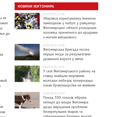
НОВИНИ ЖИТОМИРА
06.08.2026, 17:28
Збирався користуватись іменною
ы их
лампадкою у побуті: у райцентрі
рожил
Житомирської області розшукали
ос
чоловіка, причетного до крадіжки
мье до
з могили військового
06.08.2026, 16:48
Житомирська бригада посіла
перше місце за результатами
за
ураження ворога у липні
06.08.2026, 16:15
У селі Житомирського району на
ставку знайшли мертвими
молодих лебедів: попередньо
ивой
ознак браконьєрства не виявили
а
06.08.2026, 15:54
Понад 300 голосів зібрала
петиція до влади Житомира
щодо вирішення проблеми
ые
безпритульних тварин та
 как
забезпечення безпеки людей