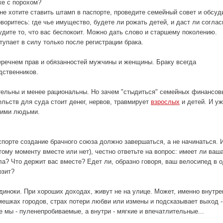
ке с порохом?
 не хотите ставить штамп в паспорте, проведите семейный совет и обсуд
оритесь: где чье имущество, будете ли рожать детей, и даст ли соглас
удите то, что вас беспокоит. Можно дать слово и старшему поколению.
тупает в силу только после регистрации брака.
перечнем прав и обязанностей мужчины и женщины. Браку всегда
дственников.
тельны и менее рациональны. Но зачем "стыдиться" семейных финансов
ельств для суда стоит денег, нервов, травмирует
взрослых
и детей. И уж
кими людьми.
спорте создание брачного союза должно завершаться, а не начинаться. 
тому моменту вместе или нет), честно ответьте на вопрос: имеет ли ваш
а? Что держит вас вместе? Едет ли, образно говоря, ваш велосипед в 
озит?
иноки. При хороших доходах, живут не на улице. Может, именно внутре
мешках городов, страх потери любви или измены и подсказывает выход -
е мы - пуленепробиваемые, а внутри - мягкие и впечатлительные...