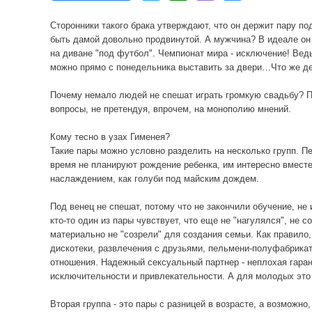
Сторонники такого брака утверждают, что он держит пару п
быть дамой довольно продвинутой. А мужчина? В идеале он
на диване "под футбол". Чемпионат мира - исключение! Ведь
можно прямо с понедельника выставить за двери…Что же де
Почему немало людей не спешат играть громкую свадьбу? П
вопросы, не претендуя, впрочем, на монополию мнений.
Кому тесно в узах Гименея?
Такие пары можно условно разделить на несколько групп. П
время не планируют рождение ребенка, им интересно вместе
наслаждением, как голуби под майским дождем.
Под венец не спешат, потому что не закончили обучение, н
кто-то один из пары чувствует, что еще не "нагулялся", не с
материально не "созрели" для создания семьи. Как правило,
дискотеки, развлечения с друзьями, пельмени-полуфабрика
отношения. Надежный сексуальный партнер - неплохая гаран
исключительности и привлекательности. А для молодых это 
Вторая группа - это пары с разницей в возрасте, а возможно