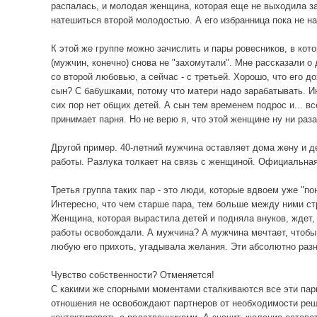
распалась, и молодая женщина, которая еще не выходила за
натешиться второй молодостью. А его избранница пока не н
К этой же группе можно зачислить и пары ровесников, в кото
(мужчин, конечно) снова не "захомутали". Мне рассказали о
со второй любовью, а сейчас - с третьей. Хорошо, что его 
сын? С бабушками, потому что матери надо зарабатывать. Ин
сих пор нет общих детей. А сын тем временем подрос и... в
принимает парня. Но не верю я, что этой женщине ну ни раз
Другой пример. 40-летний мужчина оставляет дома жену и дет
работы. Разлука толкает на связь с женщиной. Официальная
Третья группа таких пар - это люди, которые вдвоем уже "п
Интересно, что чем старше пара, тем больше между ними ст
Женщина, которая вырастила детей и подняла внуков, ждет, 
работы освобождали. А мужчина? А мужчина мечтает, чтобы
любую его прихоть, угадывала желания. Эти абсолютно раз
Чувство собственности? Отменяется!
С какими же спорными моментами сталкиваются все эти пар
отношения не освобождают партнеров от необходимости решат