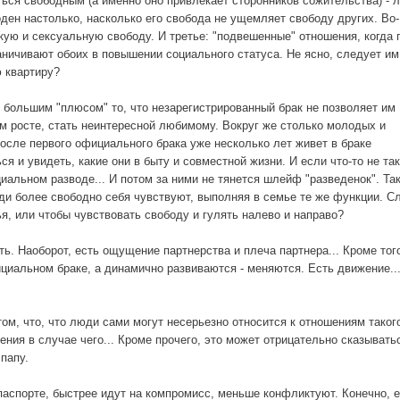
ться свободным (а именно оно привлекает сторонников сожительства) - 
ден настолько, насколько его свобода не ущемляет свободу других. Во-
ую и сексуальную свободу. И третье: "подвешенные" отношения, когда 
раничивают обоих в повышении социального статуса. Не ясно, следует им
ю квартиру?
большим "плюсом" то, что незарегистрированный брак не позволяет им
ом росте, стать неинтересной любимому. Вокруг же столько молодых и
после первого официального брака уже несколько лет живет в браке
 и увидеть, какие они в быту и совместной жизни. И если что-то не так
циальном разводе... И потом за ними не тянется шлейф "разведенок". Та
юди более свободно себя чувствуют, выполняя в семье те же функции. С
я, или чтобы чувствовать свободу и гулять налево и направо?
ь. Наоборот, есть ощущение партнерства и плеча партнера... Кроме того
ициальном браке, а динамично развиваются - меняются. Есть движение...
м, что, что люди сами могут несерьезно относится к отношениям таког
ения в случае чего... Кроме прочего, это может отрицательно сказывать
папу.
паспорте, быстрее идут на компромисс, меньше конфликтуют. Конечно, 