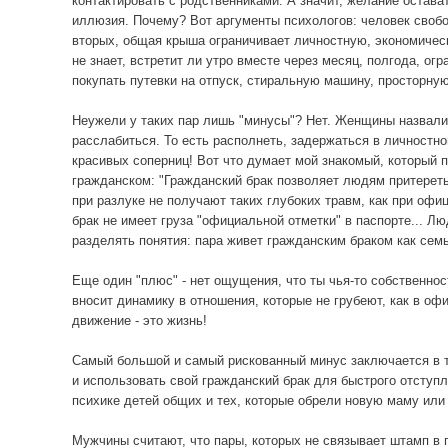
контактировать с родственниками. А значит, желание остава
иллюзия. Почему? Вот аргументы психологов: человек свобо
вторых, общая крыша ограничивает личностную, экономическ
не знает, встретит ли утро вместе через месяц, полгода, ог
покупать путевки на отпуск, стиральную машину, просторну
Неужели у таких пар лишь "минусы"? Нет. Женщины назвали 
расслабиться. То есть располнеть, задержаться в личностн
красивых соперниц! Вот что думает мой знакомый, который 
гражданском: "Гражданский брак позволяет людям притереться
при разлуке не получают таких глубоких травм, как при офи
брак не имеет груза "официальной отметки" в паспорте... Л
разделять понятия: пара живет гражданским браком как семь
Еще один "плюс" - нет ощущения, что ты чья-то собственност
вносит динамику в отношения, которые не грубеют, как в оф
движение - это жизнь!
Самый большой и самый рискованный минус заключается в то
и использовать свой гражданский брак для быстрого отступл
психике детей общих и тех, которые обрели новую маму или 
Мужчины считают, что пары, которых не связывает штамп в 