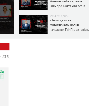
Житомир.info: керівник
ОВА про життя області в
умовах воєнного стану
29.04.2022, 10:59
«Тема дня» на
Житомир.info: новий
начальник ГУНП розповість
про ситуацію в області
: АТБ,