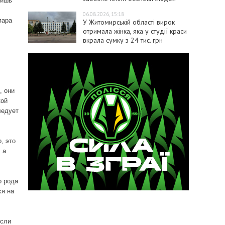
лишь
06.08.2026, 15:18
пара
У Житомирській області вирок
отримала жінка, яка у студії краси
вкрала сумку з 24 тис. грн
, они
кой
ледует
, это
 а
о рода
ся на
если