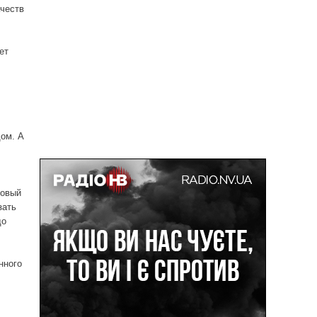
ачеств
ет
дом. А
новый
зать
до
нного