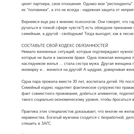
ценят партнера, свои отношения. Однако мои "респонденты" 
их "половинки", а это не всегда - надежная защита от неприя
Вернемся еще раз к мнению психологов. Они говорят, что гар
ручаться в тонкой сфере чувств?) есть обоюдное признание 
семейным, а другой - свободным! Тогда выходит, как в песне:
СОСТАВЬТЕ СВОЙ КОДЕКС ОБЯЗАННОСТЕЙ
Немало жизненных ситуаций, которые подтверждают нужность
которые не были в законном браке. Одна пожилая женщина п
наследником жилья ... стала сестра мужа. Другая женщина
иномарку и... женился на другой! А щедрая, доверчивая же
Одна пара прожила вместе 30 лет, воспитала детей. Но посл
Семейный кодекс наделяет фактическое супружество правам
факт совместного проживания, добиться алиментов, поделит
такого социально-экономическому уровня, чтобы бросаться в 
Практика этих специалистов доказывает, что многие не жел
неравенства. Богатый мужчина сходится с безработной, дел
спешить в ЗАГС.