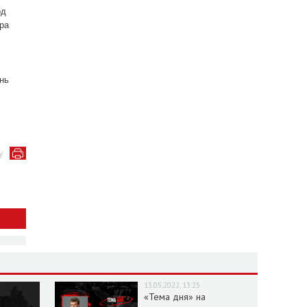
од
ра
ень
у
13.05.2022, 13:25
«Тема дня» на