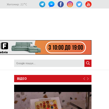
Житомир:
22
°C
ВІДЕО