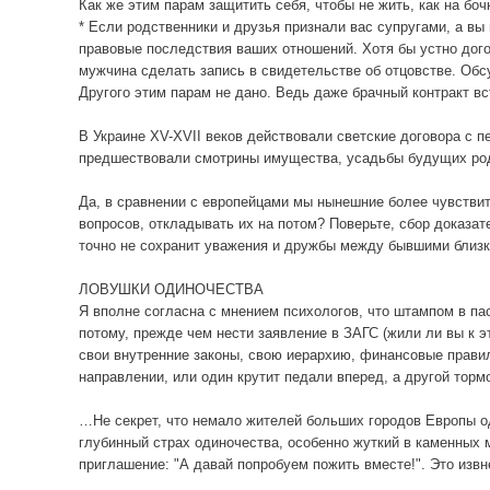
Как же этим парам защитить себя, чтобы не жить, как на боч
* Если родственники и друзья признали вас супругами, а вы
правовые последствия ваших отношений. Хотя бы устно догов
мужчина сделать запись в свидетельстве об отцовстве. Обс
Другого этим парам не дано. Ведь даже брачный контракт вс
В Украине ХV-XVII веков действовали светские договора с 
предшествовали смотрины имущества, усадьбы будущих ро
Да, в сравнении с европейцами мы нынешние более чувстви
вопросов, откладывать их на потом? Поверьте, сбор доказат
точно не сохранит уважения и дружбы между бывшими близ
ЛОВУШКИ ОДИНОЧЕСТВА
Я вполне согласна с мнением психологов, что штампом в па
потому, прежде чем нести заявление в ЗАГС (жили ли вы к э
свои внутренние законы, свою иерархию, финансовые правил
направлении, или один крутит педали вперед, а другой торм
…Не секрет, что немало жителей больших городов Европы од
глубинный страх одиночества, особенно жуткий в каменных 
приглашение: "А давай попробуем пожить вместе!". Это извн