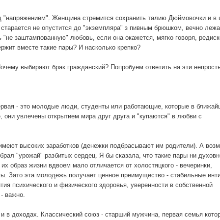
од "напряжением". Женщина стремится сохранить талию Дюймовочки и в
 старается не опустится до "экземпляра" з пивным брюшком, вечно леж
 "не заштампованную" любовь, если она окажется, мягко говоря, редиск
ржит вместе такие пары? И насколько крепко?
очему выбирают брак гражданский? Попробуем ответить на эти непрост
ервая - это молодые люди, студенты или работающие, которые в ближай
, они увлечены открытием мира друг друга и "купаются" в любви с
е имеют высоких заработков (денежки подбрасывают им родители). А воз
обрал "урожай" разбитых сердец. Я бы сказала, что такие пары ни духовн
 их образ жизни вдвоем мало отличается от холостяцкого - вечеринки,
ты. Зато эта молодежь получает ценное преимущество - стабильные ин
тия психического и физического здоровья, уверенности в собственной
- важно.
, и в доходах. Классический союз - старший мужчина, первая семья кото