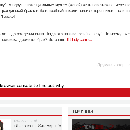
тку". А вдруг с потенциальным мужем (женой) жить невозможно, через г
 гражданский брак как брак пробный находит своих сторонников. Если па
"Горько!"
 лет - до рождения сына. Тогда это называлось "на веру". По-моему, оч
о человека, держится брак? Источник:
Bt-lady.com.ua
Друкувати сторінк
 browser console to find out why.
ТЕМИ ДНЯ
12.07.2024, 12:36
«Діалоги» на Житомир.info