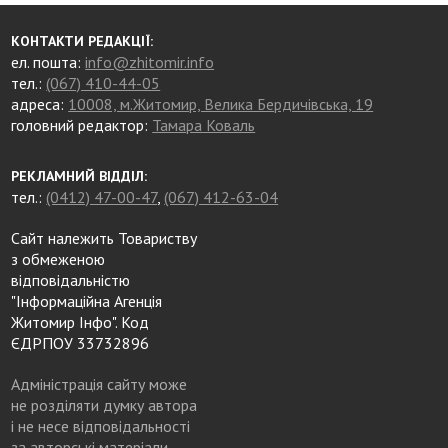
КОНТАКТИ РЕДАКЦІЇ:
ел. пошта:
info@zhitomir.info
тел.:
(067) 410-44-05
адреса:
10008, м.Житомир, Велика Бердичівська, 19
головний редактор:
Тамара Коваль
РЕКЛАМНИЙ ВІДДІЛ:
тел.:
(0412) 47-00-47
,
(067) 412-63-04
Сайт належить Товариству
з обмеженою
відповідальністю
"Інформаційна Агенція
Житомир Інфо". Код
ЄДРПОУ 33732896
Адміністрація сайту може
не розділяти думку автора
і не несе відповідальності
за авторські матеріали.