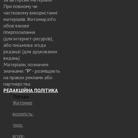
При повному чи
частковому використанні
матеріалів Житомир.info
обов’язкове
гіперпосилання
(для інтернет-ресурсів),
або письмова згода
редакції (для друкованих
видань)
Матеріали, позначені
значками:
"Р"
- розміщують
на правах реклами або
партнерства
РЕДАКЦІЙНА ПОЛІТИКА
Погода
Житомир
вологість:
тиск:
вітер: