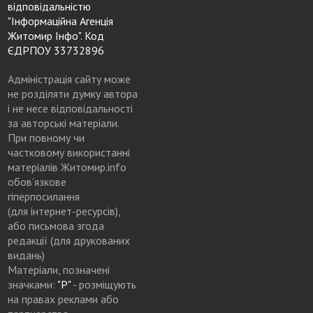
відповідальністю
"Інформаційна Агенція
Житомир Інфо". Код
ЄДРПОУ 33732896
Адміністрація сайту може
не розділяти думку автора
і не несе відповідальності
за авторські матеріали.
При повному чи
частковому використанні
матеріалів Житомир.info
обов’язкове
гіперпосилання
(для інтернет-ресурсів),
або письмова згода
редакції (для друкованих
видань)
Матеріали, позначені
значками:
"Р"
- розміщують
на правах реклами або