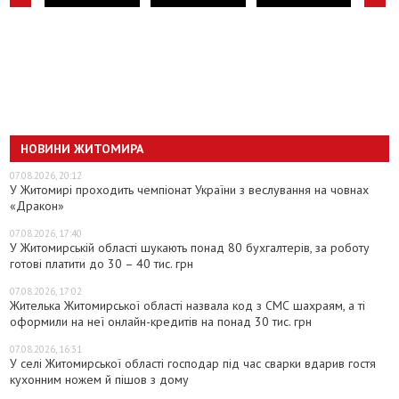
НОВИНИ ЖИТОМИРА
07.08.2026, 20:12
У Житомирі проходить чемпіонат України з веслування на човнах
«Дракон»
07.08.2026, 17:40
У Житомирській області шукають понад 80 бухгалтерів, за роботу
готові платити до 30 – 40 тис. грн
07.08.2026, 17:02
Жителька Житомирської області назвала код з СМС шахраям, а ті
оформили на неї онлайн-кредитів на понад 30 тис. грн
07.08.2026, 16:31
У селі Житомирської області господар під час сварки вдарив гостя
кухонним ножем й пішов з дому