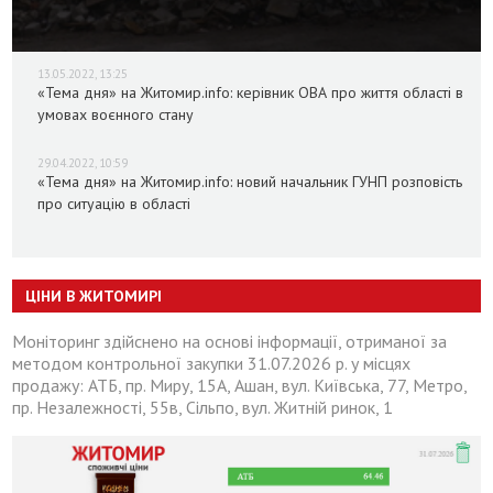
13.05.2022, 13:25
«Тема дня» на Житомир.info: керівник ОВА про життя області в
умовах воєнного стану
29.04.2022, 10:59
«Тема дня» на Житомир.info: новий начальник ГУНП розповість
про ситуацію в області
ЦІНИ В ЖИТОМИРІ
Моніторинг здійснено на основі інформації, отриманої за
методом контрольної закупки 31.07.2026 р. у місцях
продажу: АТБ, пр. Миру, 15А, Ашан, вул. Київська, 77, Метро,
пр. Незалежності, 55в, Сільпо, вул. Житній ринок, 1