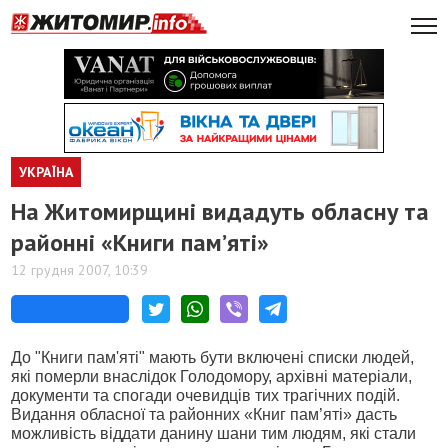
УКРАЇНА
На Житомирщині видадуть обласну та
районні «Книги пам’яті»
12 грудня 2007, 10:39
До "Книги пам'яті" мають бути включені списки людей,
які померли внаслідок Голодомору, архівні матеріали,
документи та спогади очевидців тих трагічних подій.
Видання обласної та районних «Книг пам’яті» дасть
можливість віддати данину шани тим людям, які стали