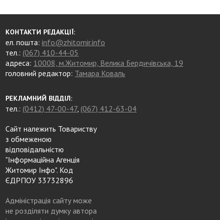
КОНТАКТИ РЕДАКЦІЇ:
ел. пошта:
info@zhitomir.info
тел.:
(067) 410-44-05
адреса:
10008, м.Житомир, Велика Бердичівська, 19
головний редактор:
Тамара Коваль
РЕКЛАМНИЙ ВІДДІЛ:
тел.:
(0412) 47-00-47
,
(067) 412-63-04
Сайт належить Товариству
з обмеженою
відповідальністю
"Інформаційна Агенція
Житомир Інфо". Код
ЄДРПОУ 33732896
Адміністрація сайту може
не розділяти думку автора