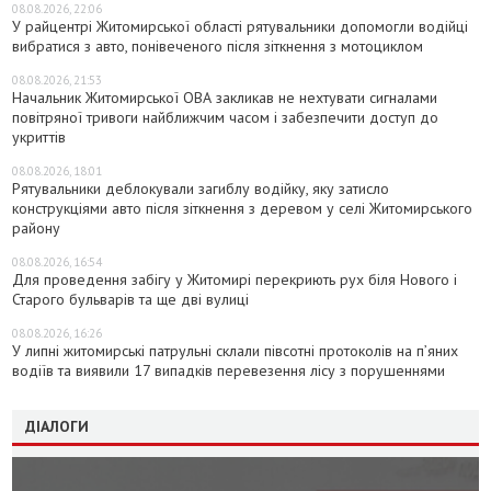
08.08.2026, 22:06
У райцентрі Житомирської області рятувальники допомогли водійці
вибратися з авто, понівеченого після зіткнення з мотоциклом
08.08.2026, 21:53
Начальник Житомирської ОВА закликав не нехтувати сигналами
повітряної тривоги найближчим часом і забезпечити доступ до
укриттів
08.08.2026, 18:01
Рятувальники деблокували загиблу водійку, яку затисло
конструкціями авто після зіткнення з деревом у селі Житомирського
району
08.08.2026, 16:54
Для проведення забігу у Житомирі перекриють рух біля Нового і
Старого бульварів та ще дві вулиці
08.08.2026, 16:26
У липні житомирські патрульні склали півсотні протоколів на пʼяних
водіїв та виявили 17 випадків перевезення лісу з порушеннями
ДІАЛОГИ