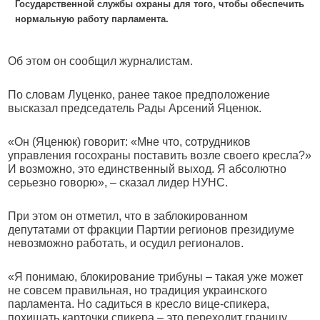
Государственной службы охраны для того, чтобы обеспечить
нормальную работу парламента.
Об этом он сообщил журналистам.
По словам Луценко, ранее такое предположение
высказал председатель Рады Арсений Яценюк.
«Он (Яценюк) говорит: «Мне что, сотрудников
управления госохраны поставить возле своего кресла?»
И возможно, это единственный выход. Я абсолютно
серьезно говорю», – сказал лидер НУНС.
При этом он отметил, что в заблокированном
депутатами от фракции Партии регионов президиуме
невозможно работать, и осудил регионалов.
«Я понимаю, блокирование трибуны – такая уже может
не совсем правильная, но традиция украинского
парламента. Но садиться в кресло вице-спикера,
похищать карточки спикера – это переходит границу