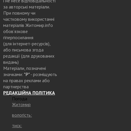
і не несе відповідальності
за авторські матеріали.
При повному чи
частковому використанні
матеріалів Житомир.info
обов’язкове
гіперпосилання
(для інтернет-ресурсів),
або письмова згода
редакції (для друкованих
видань)
Матеріали, позначені
значками:
"Р"
- розміщують
на правах реклами або
партнерства
РЕДАКЦІЙНА ПОЛІТИКА
Погода
Житомир
вологість:
тиск: