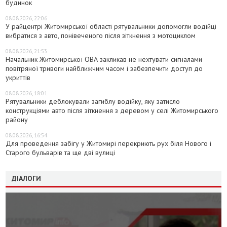
будинок
08.08.2026, 22:06
У райцентрі Житомирської області рятувальники допомогли водійці
вибратися з авто, понівеченого після зіткнення з мотоциклом
08.08.2026, 21:53
Начальник Житомирської ОВА закликав не нехтувати сигналами
повітряної тривоги найближчим часом і забезпечити доступ до
укриттів
08.08.2026, 18:01
Рятувальники деблокували загиблу водійку, яку затисло
конструкціями авто після зіткнення з деревом у селі Житомирського
району
08.08.2026, 16:54
Для проведення забігу у Житомирі перекриють рух біля Нового і
Старого бульварів та ще дві вулиці
ДІАЛОГИ