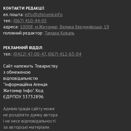
КОНТАКТИ РЕДАКЦІЇ:
ел. пошта:
info@zhitomir.info
тел.:
(067) 410-44-05
адреса:
10008, м.Житомир, Велика Бердичівська, 19
головний редактор:
Тамара Коваль
РЕКЛАМНИЙ ВІДДІЛ:
тел.:
(0412) 47-00-47
,
(067) 412-63-04
Сайт належить Товариству
з обмеженою
відповідальністю
"Інформаційна Агенція
Житомир Інфо". Код
ЄДРПОУ 33732896
Адміністрація сайту може
не розділяти думку автора
і не несе відповідальності
за авторські матеріали.