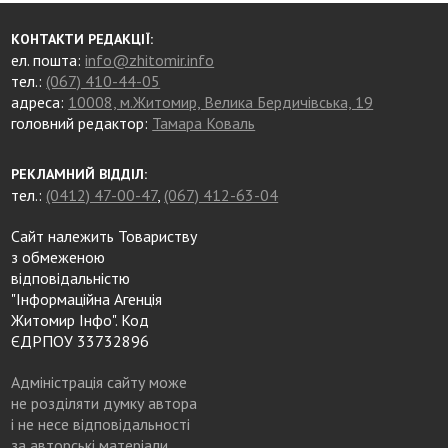
КОНТАКТИ РЕДАКЦІЇ:
ел. пошта:
info@zhitomir.info
тел.:
(067) 410-44-05
адреса:
10008, м.Житомир, Велика Бердичівська, 19
головний редактор:
Тамара Коваль
РЕКЛАМНИЙ ВІДДІЛ:
тел.:
(0412) 47-00-47
,
(067) 412-63-04
Сайт належить Товариству
з обмеженою
відповідальністю
"Інформаційна Агенція
Житомир Інфо". Код
ЄДРПОУ 33732896
Адміністрація сайту може
не розділяти думку автора
і не несе відповідальності
за авторські матеріали.