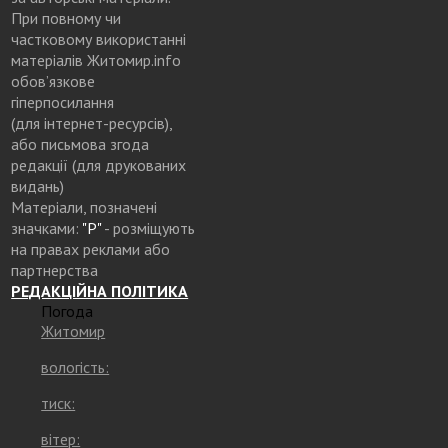
При повному чи
частковому використанні
матеріалів Житомир.info
обов’язкове
гіперпосилання
(для інтернет-ресурсів),
або письмова згода
редакції (для друкованих
видань)
Матеріали, позначені
значками:
"Р"
- розміщують
на правах реклами або
партнерства
РЕДАКЦІЙНА ПОЛІТИКА
Погода
Житомир
вологість:
тиск:
вітер: