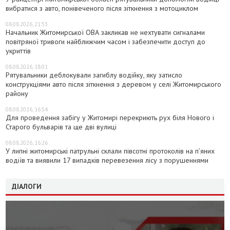
вибратися з авто, понівеченого після зіткнення з мотоциклом
08.08.2026, 21:53
Начальник Житомирської ОВА закликав не нехтувати сигналами
повітряної тривоги найближчим часом і забезпечити доступ до
укриттів
08.08.2026, 18:01
Рятувальники деблокували загиблу водійку, яку затисло
конструкціями авто після зіткнення з деревом у селі Житомирського
району
08.08.2026, 16:54
Для проведення забігу у Житомирі перекриють рух біля Нового і
Старого бульварів та ще дві вулиці
08.08.2026, 16:26
У липні житомирські патрульні склали півсотні протоколів на пʼяних
водіїв та виявили 17 випадків перевезення лісу з порушеннями
ДІАЛОГИ