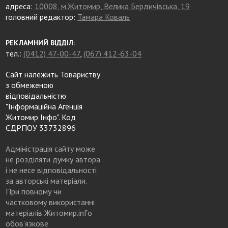
адреса:
10008, м.Житомир, Велика Бердичівська, 19
головний редактор:
Тамара Коваль
РЕКЛАМНИЙ ВІДДІЛ:
тел.:
(0412) 47-00-47
,
(067) 412-63-04
Сайт належить Товариству
з обмеженою
відповідальністю
"Інформаційна Агенція
Житомир Інфо". Код
ЄДРПОУ 33732896
Адміністрація сайту може
не розділяти думку автора
і не несе відповідальності
за авторські матеріали.
При повному чи
частковому використанні
матеріалів Житомир.info
обов’язкове