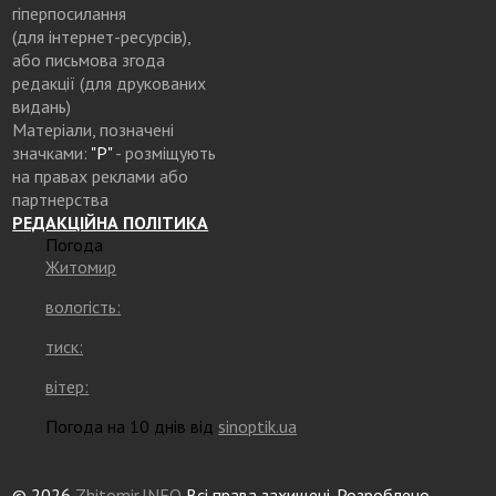
гіперпосилання
(для інтернет-ресурсів),
або письмова згода
редакції (для друкованих
видань)
Матеріали, позначені
значками:
"Р"
- розміщують
на правах реклами або
партнерства
РЕДАКЦІЙНА ПОЛІТИКА
Погода
Житомир
вологість:
тиск:
вітер:
Погода на 10 днів від
sinoptik.ua
© 2026
Zhitomir.INFO
Всі права захищені. Розроблено