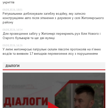
укриттів
08.08.2026, 18:01
Рятувальники деблокували загиблу водійку, яку затисло
конструкціями авто після зіткнення з деревом у селі Житомирського
району
08.08.2026, 16:54
Для проведення забігу у Житомирі перекриють рух біля Нового і
Старого бульварів та ще дві вулиці
08.08.2026, 16:26
У липні житомирські патрульні склали півсотні протоколів на пʼяних
водіїв та виявили 17 випадків перевезення лісу з порушеннями
ДІАЛОГИ