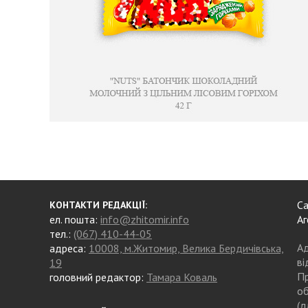
Са
КОНТАКТИ РЕДАКЦІЇ:
ел. пошта:
info@zhitomir.info
Аг
тел.:
(067) 410-44-05
Ад
адреса:
10008, м.Житомир, Велика Бердичівська,
ві
19
Пр
головний редактор:
Тамара Коваль
об
(д