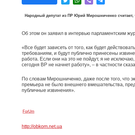
Народный депутат из ПР Юрий Мирошниченко считает, ч
Об этом он заявил в интервью парламентским жу
«Все будет зависеть от того, как будет действов
требованиям, и будут публично принесены извинен
работа. Если они на это не пойдут, я не исключаю
сегодня ВР не начнет работу», – в частности сказ
По словам Мирошниченко, даже после того, что э
премьера не было внешнего вмешательства, пред
публичные извинения».
ForUm
http://obkom.net.ua