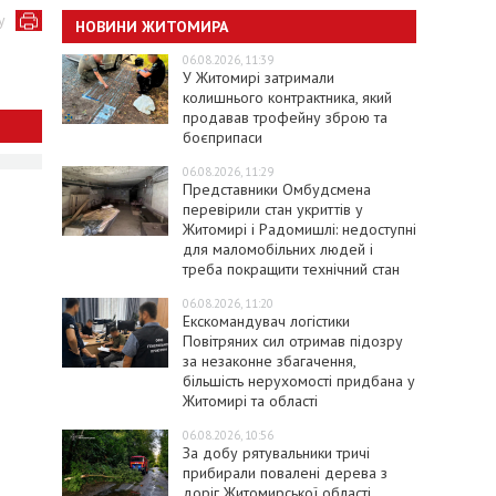
у
НОВИНИ ЖИТОМИРА
06.08.2026, 11:39
У Житомирі затримали
колишнього контрактника, який
продавав трофейну зброю та
боєприпаси
06.08.2026, 11:29
Представники Омбудсмена
перевірили стан укриттів у
Житомирі і Радомишлі: недоступні
для маломобільних людей і
треба покращити технічний стан
06.08.2026, 11:20
Екскомандувач логістики
Повітряних сил отримав підозру
за незаконне збагачення,
більшість нерухомості придбана у
Житомирі та області
06.08.2026, 10:56
За добу рятувальники тричі
прибирали повалені дерева з
доріг Житомирської області