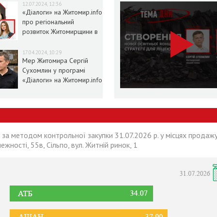
12.07.2024, 12:36
«Діалоги» на Житомир.info
про регіональний
розвиток Житомирщини в
умовах воєнного стану
17.04.2024, 10:29
Мер Житомира Сергій
Сухомлин у програмі
«Діалоги» на Житомир.info
 за методом контрольної закупки 31.07.2026 р. у місцях продажу
лежності, 55в, Сільпо, вул. Житній ринок, 1