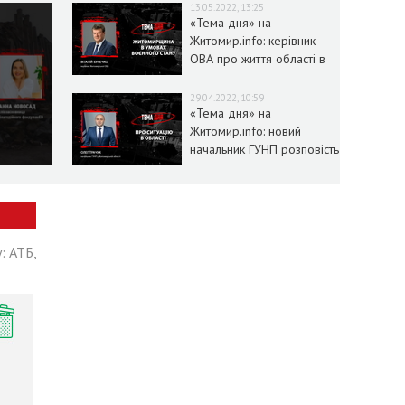
13.05.2022, 13:25
«Тема дня» на
Житомир.info: керівник
ОВА про життя області в
умовах воєнного стану
29.04.2022, 10:59
«Тема дня» на
Житомир.info: новий
начальник ГУНП розповість
про ситуацію в області
: АТБ,