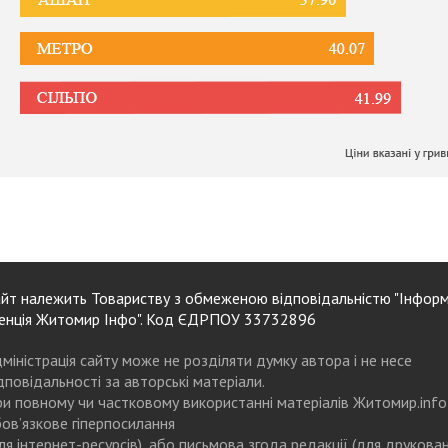
йт належить Товариству з обмеженою відповідальністю "Інформ
енція Житомир Інфо". Код ЄДРПОУ 33732896
міністрація сайту може не розділяти думку автора і не несе
дповідальності за авторські матеріали.
и повному чи частковому використанні матеріалів Житомир.info
ов’язкове гіперпосилання
ля інтернет-ресурсів), або письмова згода редакції (для друкова