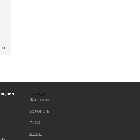
аційна
Погода
Житомир
вологість:
тиск:
вітер:
них