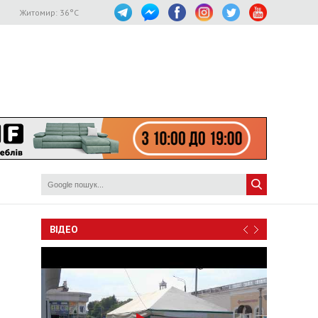
Житомир:
36
°C
ВІДЕО