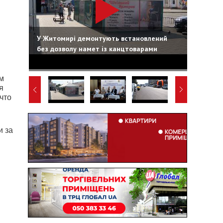
У Житомирі демонтують встановлений
без дозволу намет із канцтоварами
ым
я
что
и за