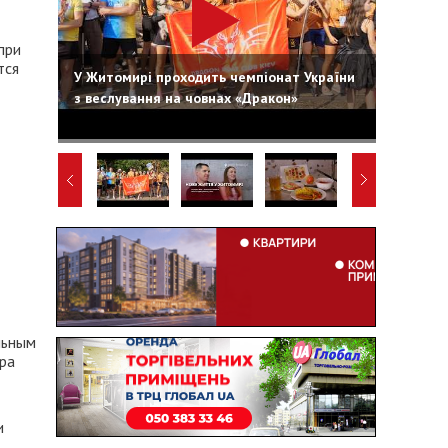
при
тся
У Житомирі проходить чемпіонат України
з веслування на човнах «Дракон»
льным
ра
и