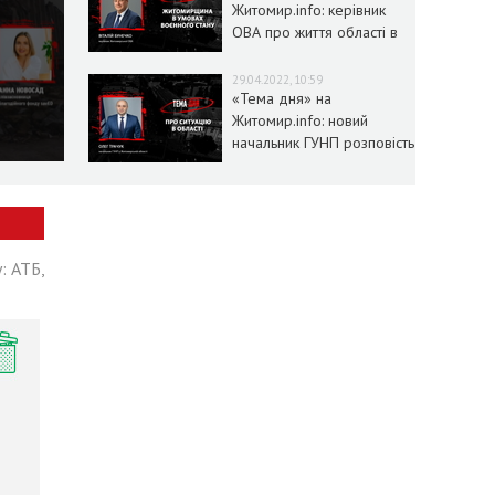
Житомир.info: керівник
ОВА про життя області в
умовах воєнного стану
29.04.2022, 10:59
«Тема дня» на
Житомир.info: новий
начальник ГУНП розповість
про ситуацію в області
: АТБ,