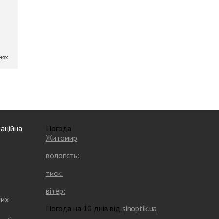
аційна
Погода
Житомир
вологість:
тиск:
вітер:
них
Погода на 10 днів від
sinoptik.ua