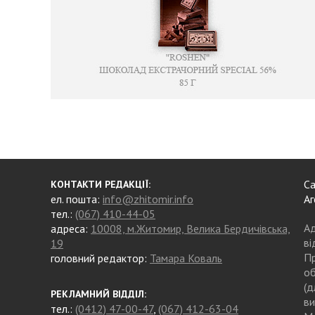
Са
КОНТАКТИ РЕДАКЦІЇ:
ел. пошта:
info@zhitomir.info
Аг
тел.:
(067) 410-44-05
Ад
адреса:
10008, м.Житомир, Велика Бердичівська,
ві
19
Пр
головний редактор:
Тамара Коваль
об
(д
РЕКЛАМНИЙ ВІДДІЛ:
ви
тел.:
(0412) 47-00-47
,
(067) 412-63-04