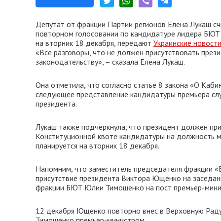
Депутат от фракции Партии регионов Елена Лукаш с
повторном голосовании по кандидатуре лидера БЮТ 
на вторник 18 декабря, передают
Украинские новост
«Все разговоры, что не должен присутствовать пре
законодательству», – сказала Елена Лукаш.
Она отметила, что согласно статье 8 закона «О Каби
следующее представление кандидатуры премьера сл
президента.
Лукаш также подчеркнула, что президент должен при
Конституционной квоте кандидатуры на должность м
планируется на вторник 18 декабря.
Напомним, что заместитель председателя фракции «
присутствие президента Виктора Ющенко на заседан
фракции БЮТ Юлии Тимошенко на пост премьер-минис
12 декабря Ющенко повторно внес в Верховную Рад
Тимошенко премьер-министром.