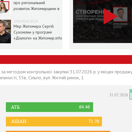
про регіональний
розвиток Житомирщини в
умовах воєнного стану
17.04.2024, 10:29
Мер Житомира Сергій
Сухомлин у програмі
«Діалоги» на Житомир.info
 за методом контрольної закупки 31.07.2026 р. у місцях продажу
лежності, 55в, Сільпо, вул. Житній ринок, 1