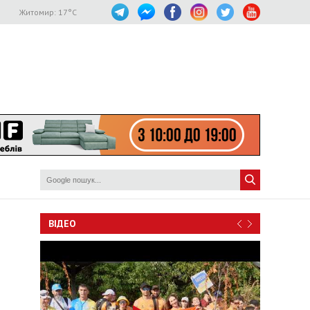
Житомир:
17
°C
ВІДЕО