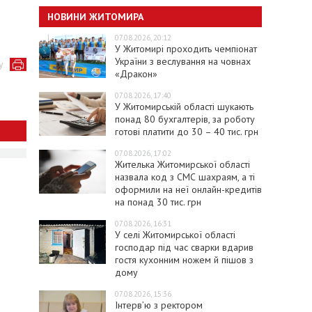
НОВИНИ ЖИТОМИРА
07.08.2026, 20:12
У Житомирі проходить чемпіонат
України з веслування на човнах
у
«Дракон»
07.08.2026, 17:40
У Житомирській області шукають
понад 80 бухгалтерів, за роботу
готові платити до 30 – 40 тис. грн
07.08.2026, 17:02
Жителька Житомирської області
назвала код з СМС шахраям, а ті
оформили на неї онлайн-кредитів
на понад 30 тис. грн
07.08.2026, 16:31
У селі Житомирської області
господар під час сварки вдарив
гостя кухонним ножем й пішов з
дому
07.08.2026, 15:36
Інтерв’ю з ректором