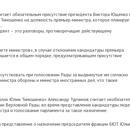
читает обязательным присутствие президента Виктора Ющенко 
Тимошенко на должность премьер-министра, которое планируе
и
..
зидент – это разговоры, противоречащие действующему
нете министров», в случае отклонения кандидатуры премьера
ушается в общем порядке, предусматривающем присутствие
сутствовать при голосовании Рады за выдвинутые им согласно
инистра обороны и министра иностранных дел, что также
Блок Юлии Тимошенко» Александр Турчинов считает необязате
ии Верховной Рады, во время представления кандидатуры лиде
тра и голосование парламента за такое назначение.
у представление о назначении председателя фракции БЮТ Юли