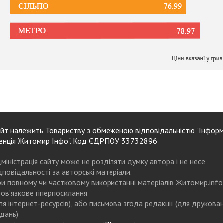
йт належить Товариству з обмеженою відповідальністю "Інформ
енція Житомир Інфо". Код ЄДРПОУ 33732896
міністрація сайту може не розділяти думку автора і не несе
дповідальності за авторські матеріали.
и повному чи частковому використанні матеріалів Житомир.info
ов’язкове гіперпосилання
ля інтернет-ресурсів), або письмова згода редакції (для друкова
дань)