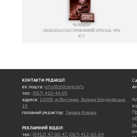
Са
КОНТАКТИ РЕДАКЦІЇ:
ел. пошта:
info@zhitomir.info
Аг
тел.:
(067) 410-44-05
Ад
адреса:
10008, м.Житомир, Велика Бердичівська,
ві
19
Пр
головний редактор:
Тамара Коваль
об
(д
РЕКЛАМНИЙ ВІДДІЛ:
ви
тел.:
(0412) 47-00-47
,
(067) 412-63-04