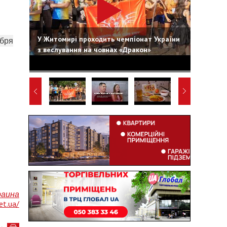
У Житомирі проходить чемпіонат України
абря
з веслування на човнах «Дракон»
раина
et.ua/