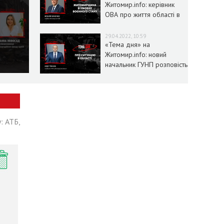
Житомир.info: керівник
ОВА про життя області в
умовах воєнного стану
29.04.2022, 10:59
«Тема дня» на
Житомир.info: новий
начальник ГУНП розповість
про ситуацію в області
: АТБ,