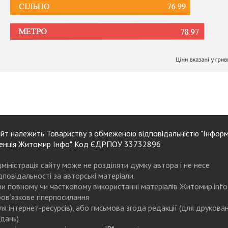
йт належить Товариству з обмеженою відповідальністю "Інформ
енція Житомир Інфо". Код ЄДРПОУ 33732896
міністрація сайту може не розділяти думку автора і не несе
дповідальності за авторські матеріали.
и повному чи частковому використанні матеріалів Житомир.info
ов’язкове гіперпосилання
ля інтернет-ресурсів), або письмова згода редакції (для друкова
дань)