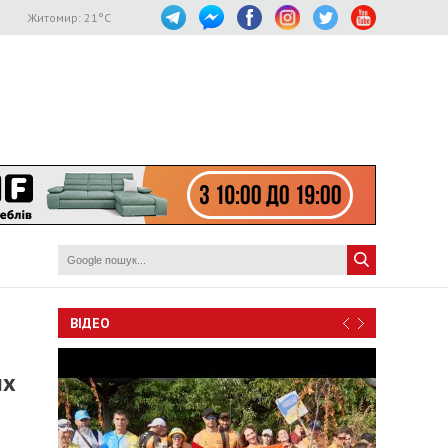
Житомир:
21
°C
ВІДЕО
их