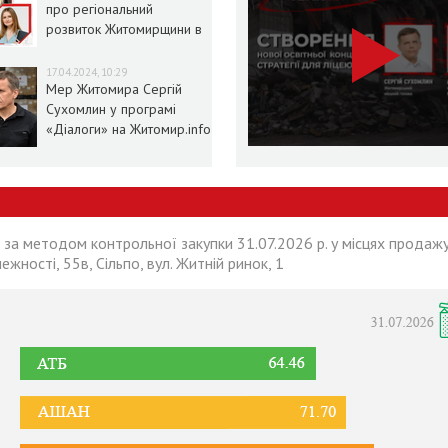
про регіональний
розвиток Житомирщини в
умовах воєнного стану
17.04.2024, 10:29
Мер Житомира Сергій
Сухомлин у програмі
«Діалоги» на Житомир.info
 за методом контрольної закупки 31.07.2026 р. у місцях продажу
лежності, 55в, Сільпо, вул. Житній ринок, 1