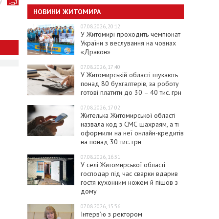
у
НОВИНИ ЖИТОМИРА
07.08.2026, 20:12
У Житомирі проходить чемпіонат
України з веслування на човнах
«Дракон»
07.08.2026, 17:40
У Житомирській області шукають
понад 80 бухгалтерів, за роботу
готові платити до 30 – 40 тис. грн
07.08.2026, 17:02
Жителька Житомирської області
назвала код з СМС шахраям, а ті
оформили на неї онлайн-кредитів
на понад 30 тис. грн
07.08.2026, 16:31
У селі Житомирської області
господар під час сварки вдарив
гостя кухонним ножем й пішов з
дому
07.08.2026, 15:36
Інтерв’ю з ректором