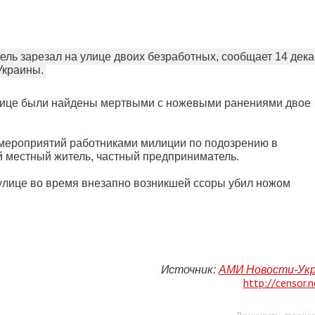
ль зарезал на улице двоих безработных, сообщает 14 дек
Украины.
улице были найдены мертвыми с ножевыми ранениями двое
 мероприятий работниками милиции по подозрению в
й местный житель, частный предприниматель.
 улице во время внезапно возникшей ссоры убил ножом
Источник:
АМИ Новости-Ук
http://censor.n