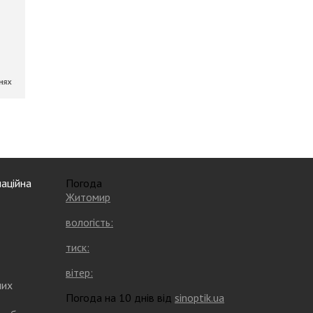
аційна
Погода
Житомир
вологість:
тиск:
вітер:
них
Погода на 10 днів від
sinoptik.ua