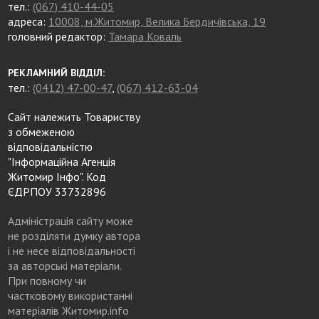
тел.:
(067) 410-44-05
адреса:
10008, м.Житомир, Велика Бердичівська, 19
головний редактор:
Тамара Коваль
РЕКЛАМНИЙ ВІДДІЛ:
тел.:
(0412) 47-00-47
,
(067) 412-63-04
Сайт належить Товариству
з обмеженою
відповідальністю
"Інформаційна Агенція
Житомир Інфо". Код
ЄДРПОУ 33732896
Адміністрація сайту може
не розділяти думку автора
і не несе відповідальності
за авторські матеріали.
При повному чи
частковому використанні
матеріалів Житомир.info