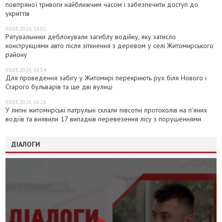
повітряної тривоги найближчим часом і забезпечити доступ до
укриттів
08.08.2026, 18:01
Рятувальники деблокували загиблу водійку, яку затисло
конструкціями авто після зіткнення з деревом у селі Житомирського
району
08.08.2026, 16:54
Для проведення забігу у Житомирі перекриють рух біля Нового і
Старого бульварів та ще дві вулиці
08.08.2026, 16:26
У липні житомирські патрульні склали півсотні протоколів на пʼяних
водіїв та виявили 17 випадків перевезення лісу з порушеннями
ДІАЛОГИ