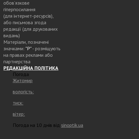
обов’язкове
гіперпосилання
(для інтернет-ресурсів),
або письмова згода
редакції (для друкованих
видань)
Матеріали, позначені
значками:
"Р"
- розміщують
на правах реклами або
партнерства
РЕДАКЦІЙНА ПОЛІТИКА
Погода
Житомир
вологість:
тиск:
вітер:
Погода на 10 днів від
sinoptik.ua