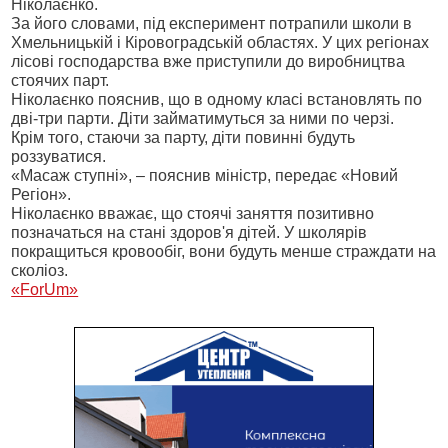
Ніколаєнко.
За його словами, під експеримент потрапили школи в
Хмельницькій і Кіровоградській областях. У цих регіонах
лісові господарства вже приступили до виробництва
стоячих парт.
Ніколаєнко пояснив, що в одному класі встановлять по
дві-три парти. Діти займатимуться за ними по черзі.
Крім того, стаючи за парту, діти повинні будуть
роззуватися.
«Масаж ступні», – пояснив міністр, передає «Новий
Регіон».
Ніколаєнко вважає, що стоячі заняття позитивно
позначаться на стані здоров'я дітей. У школярів
покращиться кровообіг, вони будуть менше страждати на
сколіоз.
«ForUm»