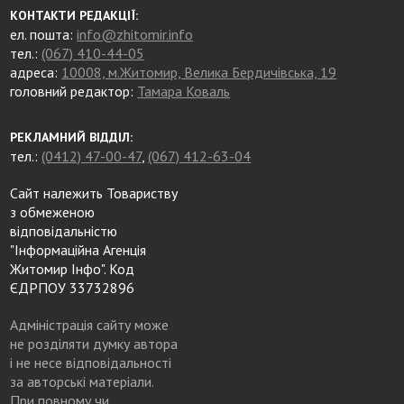
КОНТАКТИ РЕДАКЦІЇ:
ел. пошта:
info@zhitomir.info
тел.:
(067) 410-44-05
адреса:
10008, м.Житомир, Велика Бердичівська, 19
головний редактор:
Тамара Коваль
РЕКЛАМНИЙ ВІДДІЛ:
тел.:
(0412) 47-00-47
,
(067) 412-63-04
Сайт належить Товариству
з обмеженою
відповідальністю
"Інформаційна Агенція
Житомир Інфо". Код
ЄДРПОУ 33732896
Адміністрація сайту може
не розділяти думку автора
і не несе відповідальності
за авторські матеріали.
При повному чи