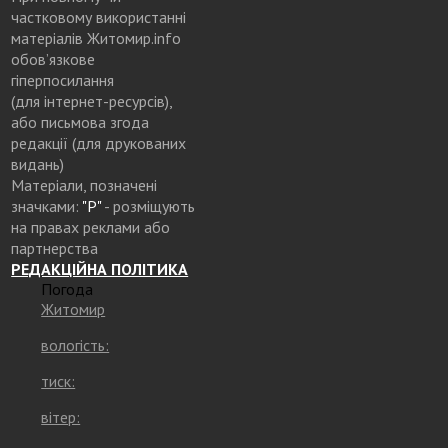
частковому використанні
матеріалів Житомир.info
обов’язкове
гіперпосилання
(для інтернет-ресурсів),
або письмова згода
редакції (для друкованих
видань)
Матеріали, позначені
значками:
"Р"
- розміщують
на правах реклами або
партнерства
РЕДАКЦІЙНА ПОЛІТИКА
Погода
Житомир
вологість:
тиск:
вітер: