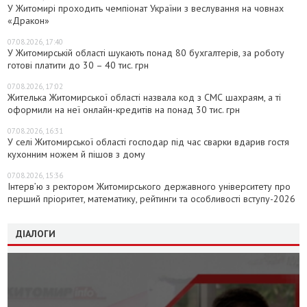
У Житомирі проходить чемпіонат України з веслування на човнах
«Дракон»
07.08.2026, 17:40
У Житомирській області шукають понад 80 бухгалтерів, за роботу
готові платити до 30 – 40 тис. грн
07.08.2026, 17:02
Жителька Житомирської області назвала код з СМС шахраям, а ті
оформили на неї онлайн-кредитів на понад 30 тис. грн
07.08.2026, 16:31
У селі Житомирської області господар під час сварки вдарив гостя
кухонним ножем й пішов з дому
07.08.2026, 15:36
Інтерв’ю з ректором Житомирського державного університету про
перший пріоритет, математику, рейтинги та особливості вступу-2026
ДІАЛОГИ