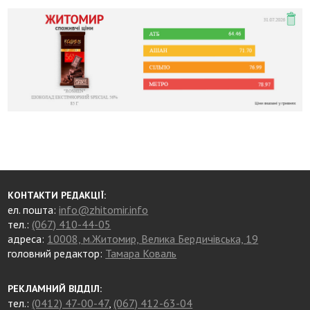
КОНТАКТИ РЕДАКЦІЇ:
ел. пошта:
info@zhitomir.info
тел.:
(067) 410-44-05
адреса:
10008, м.Житомир, Велика Бердичівська, 19
головний редактор:
Тамара Коваль
РЕКЛАМНИЙ ВІДДІЛ:
тел.:
(0412) 47-00-47
,
(067) 412-63-04