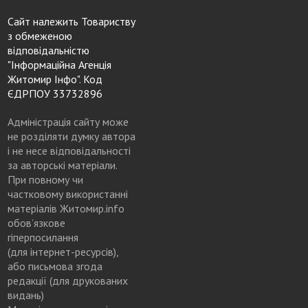
Сайт належить Товариству
з обмеженою
відповідальністю
"Інформаційна Агенція
Житомир Інфо". Код
ЄДРПОУ 33732896
Адміністрація сайту може
не розділяти думку автора
і не несе відповідальності
за авторські матеріали.
При повному чи
частковому використанні
матеріалів Житомир.info
обов’язкове
гіперпосилання
(для інтернет-ресурсів),
або письмова згода
редакції (для друкованих
видань)