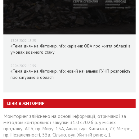
13.05.2022, 13:25
«Тема дня» на Житомир.info: керівник ОВА про життя області в
умовах воєнного стану
29.04.2022, 10:59
«Тема дня» на Житомир.info: новий начальник ГУНП розповість
про ситуацію в області
ЦІНИ В ЖИТОМИРІ
Моніторинг здійснено на основі інформації, отриманої за
методом контрольної закупки 31.07.2026 р. у місцях
продажу: АТБ, пр. Миру, 15А, Ашан, вул. Київська, 77, Метро,
пр. Незалежності, 55в, Сільпо, вул. Житній ринок, 1