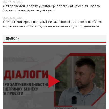
08.08.2026, 16:54
Для проведення забігу у Житомирі перекриють рух біля Нового і
Старого бульварів та ще дві вулиці
08.08.2026, 16:26
У липні житомирські патрульні склали півсотні протоколів на пʼяних
водіїв та виявили 17 випадків перевезення лісу з порушеннями
ДІАЛОГИ