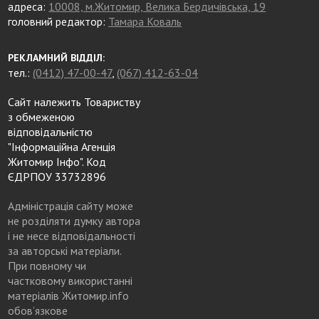
адреса:
10008, м.Житомир, Велика Бердичівська, 19
головний редактор:
Тамара Коваль
РЕКЛАМНИЙ ВІДДІЛ:
тел.:
(0412) 47-00-47
,
(067) 412-63-04
Сайт належить Товариству
з обмеженою
відповідальністю
"Інформаційна Агенція
Житомир Інфо". Код
ЄДРПОУ 33732896
Адміністрація сайту може
не розділяти думку автора
і не несе відповідальності
за авторські матеріали.
При повному чи
частковому використанні
матеріалів Житомир.info
обов’язкове