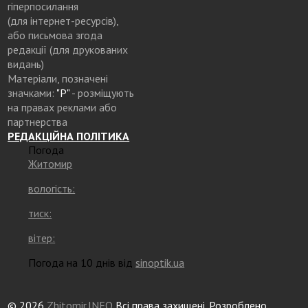
гіперпосилання
(для інтернет-ресурсів),
або письмова згода
редакції (для друкованих
видань)
Матеріали, позначені
значками:
"Р"
- розміщують
на правах реклами або
партнерства
РЕДАКЦІЙНА ПОЛІТИКА
Погода
Житомир
вологість:
тиск:
вітер:
Погода на 10 днів від
sinoptik.ua
© 2026
Zhitomir.INFO
Всі права захищені. Розроблено