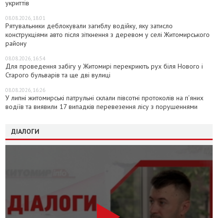
укриттів
08.08.2026, 18:01
Рятувальники деблокували загиблу водійку, яку затисло
конструкціями авто після зіткнення з деревом у селі Житомирського
району
08.08.2026, 16:54
Для проведення забігу у Житомирі перекриють рух біля Нового і
Старого бульварів та ще дві вулиці
08.08.2026, 16:26
У липні житомирські патрульні склали півсотні протоколів на пʼяних
водіїв та виявили 17 випадків перевезення лісу з порушеннями
ДІАЛОГИ