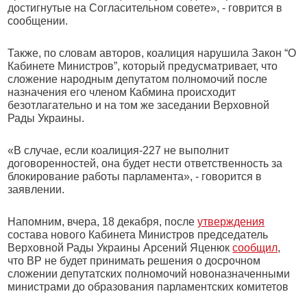
достигнутые на Согласительном совете», - говрится в
сообщении.
Также, по словам авторов, коалиция нарушила Закон “О
Кабинете Министров”, который предусматривает, что
сложение народным депутатом полномочий после
назначения его членом Кабмина происходит
безотлагательно и на том же заседании Верховной
Рады Украины.
«В случае, если коалиция-227 не выполнит
договоренностей, она будет нести ответственность за
блокирование работы парламента», - говорится в
заявлении.
Напомним, вчера, 18 декабря, после
утверждения
состава нового Кабинета Министров председатель
Верховной Рады Украины Арсений Яценюк
сообщил
,
что ВР не будет принимать решения о досрочном
сложении депутатских полномочий новоназначенными
министрами до образования парламентских комитетов