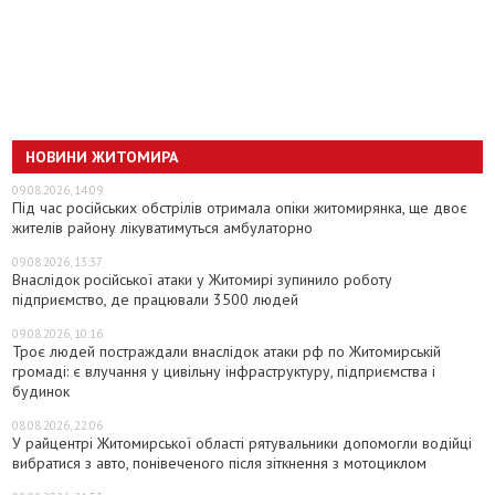
НОВИНИ ЖИТОМИРА
09.08.2026, 14:09
Під час російських обстрілів отримала опіки житомирянка, ще двоє
жителів району лікуватимуться амбулаторно
09.08.2026, 13:37
Внаслідок російської атаки у Житомирі зупинило роботу
підприємство, де працювали 3500 людей
09.08.2026, 10:16
Троє людей постраждали внаслідок атаки рф по Житомирській
громаді: є влучання у цивільну інфраструктуру, підприємства і
будинок
08.08.2026, 22:06
У райцентрі Житомирської області рятувальники допомогли водійці
вибратися з авто, понівеченого після зіткнення з мотоциклом