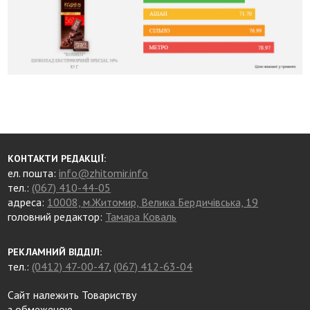
КОНТАКТИ РЕДАКЦІЇ:
ел. пошта:
info@zhitomir.info
тел.:
(067) 410-44-05
адреса:
10008, м.Житомир, Велика Бердичівська, 19
головний редактор:
Тамара Коваль
РЕКЛАМНИЙ ВІДДІЛ:
тел.:
(0412) 47-00-47
,
(067) 412-63-04
Сайт належить Товариству
з обмеженою