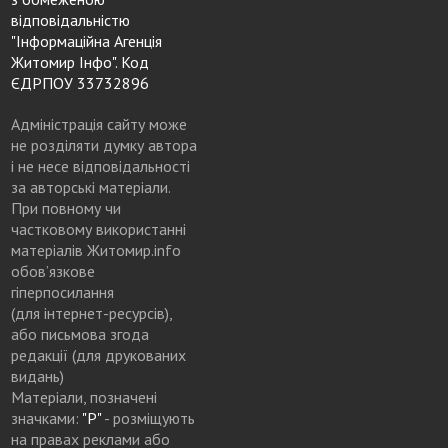
відповідальністю
"Інформаційна Агенція
Житомир Інфо". Код
ЄДРПОУ 33732896
Адміністрація сайту може
не розділяти думку автора
і не несе відповідальності
за авторські матеріали.
При повному чи
частковому використанні
матеріалів Житомир.info
обов’язкове
гіперпосилання
(для інтернет-ресурсів),
або письмова згода
редакції (для друкованих
видань)
Матеріали, позначені
значками:
"Р"
- розміщують
на правах реклами або