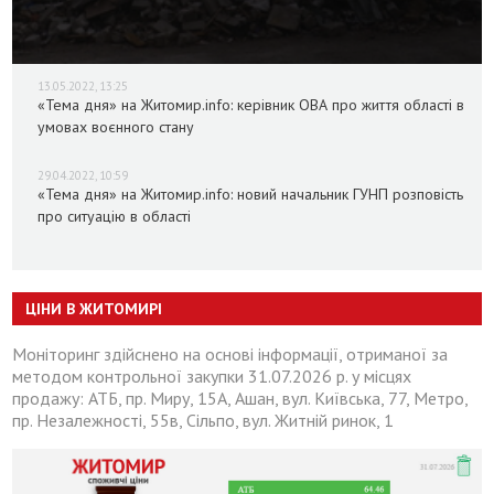
13.05.2022, 13:25
«Тема дня» на Житомир.info: керівник ОВА про життя області в
умовах воєнного стану
29.04.2022, 10:59
«Тема дня» на Житомир.info: новий начальник ГУНП розповість
про ситуацію в області
ЦІНИ В ЖИТОМИРІ
Моніторинг здійснено на основі інформації, отриманої за
методом контрольної закупки 31.07.2026 р. у місцях
продажу: АТБ, пр. Миру, 15А, Ашан, вул. Київська, 77, Метро,
пр. Незалежності, 55в, Сільпо, вул. Житній ринок, 1