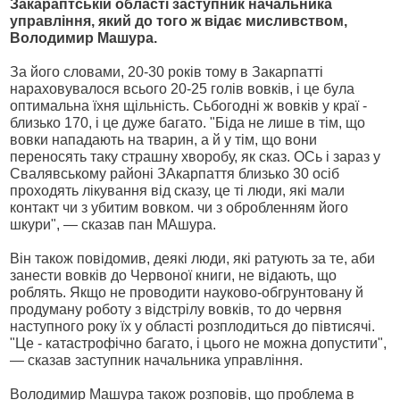
Закараптській області заступник начальника
управління, який до того ж відає мисливством,
Володимир Машура.
За його словами, 20-30 років тому в Закарпатті
нараховувалося всього 20-25 голів вовків, і це була
оптимальна їхня щільність. Сьбогодні ж вовків у краї -
близько 170, і це дуже багато. "Біда не лише в тім, що
вовки нападають на тварин, а й у тім, що вони
переносять таку страшну хворобу, як сказ. ОСь і зараз у
Свалявському районі ЗАкарпаття близько 30 осіб
проходять лікування від сказу, це ті люди, які мали
контакт чи з убитим вовком. чи з обробленням його
шкури", — сказав пан МАшура.
Він також повідомив, деякі люди, які ратують за те, аби
занести вовків до Червоної книги, не відають, що
роблять. Якщо не проводити науково-обгрунтовану й
продуману роботу з відстрілу вовків, то до червня
наступного року їх у області розплодиться до півтисячі.
"Це - катастрофічно багато, і цього не можна допустити",
— сказав заступник начальника управління.
Володимир Машура також розповів, що проблема в