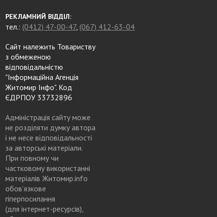
РЕКЛАМНИЙ ВІДДІЛ:
тел.:
(0412) 47-00-47
,
(067) 412-63-04
Сайт належить Товариству
з обмеженою
відповідальністю
"Інформаційна Агенція
Житомир Інфо". Код
ЄДРПОУ 33732896
Адміністрація сайту може
не розділяти думку автора
і не несе відповідальності
за авторські матеріали.
При повному чи
частковому використанні
матеріалів Житомир.info
обов’язкове
гіперпосилання
(для інтернет-ресурсів),