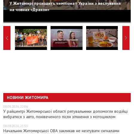
У Житомирі проходить чемпіонат України з веслування
на човнах «Дракон»
НОВИНИ ЖИТОМИРА
08.08.2026, 22:06
У райцентрі Житомирської області рятувальники допомогли водійці
вибратися з авто, понівеченого після зіткнення з мотоциклом
08.08.2026, 21:53
Начальник Житомирської ОВА закликав не нехтувати сигналами