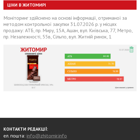
ЦІНИ В ЖИТОМИРІ
Моніторинг здійснено на основі інформації, отриманої за
методом контрольної закупки 31.07.2026 р. у місцях
продажу: АТБ, пр. Миру, 15А, Ашан, вул. Київська, 77, Метро,
пр. Незалежності, 55в, Сільпо, вул. Житній ринок, 1
КОНТАКТИ РЕДАКЦІЇ:
ел. пошта:
info@zhitomir.info