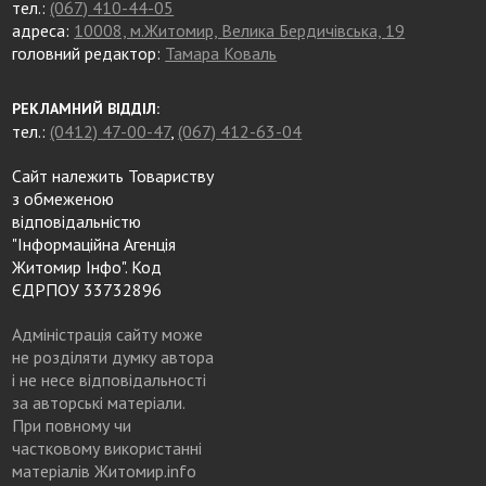
тел.:
(067) 410-44-05
адреса:
10008, м.Житомир, Велика Бердичівська, 19
головний редактор:
Тамара Коваль
РЕКЛАМНИЙ ВІДДІЛ:
тел.:
(0412) 47-00-47
,
(067) 412-63-04
Сайт належить Товариству
з обмеженою
відповідальністю
"Інформаційна Агенція
Житомир Інфо". Код
ЄДРПОУ 33732896
Адміністрація сайту може
не розділяти думку автора
і не несе відповідальності
за авторські матеріали.
При повному чи
частковому використанні
матеріалів Житомир.info