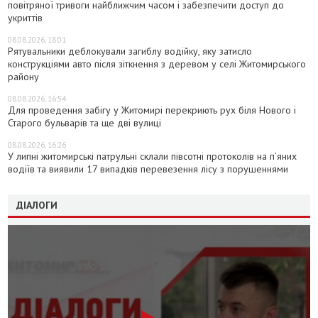
повітряної тривоги найближчим часом і забезпечити доступ до
укриттів
08.08.2026, 18:01
Рятувальники деблокували загиблу водійку, яку затисло
конструкціями авто після зіткнення з деревом у селі Житомирського
району
08.08.2026, 16:54
Для проведення забігу у Житомирі перекриють рух біля Нового і
Старого бульварів та ще дві вулиці
08.08.2026, 16:26
У липні житомирські патрульні склали півсотні протоколів на пʼяних
водіїв та виявили 17 випадків перевезення лісу з порушеннями
ДІАЛОГИ