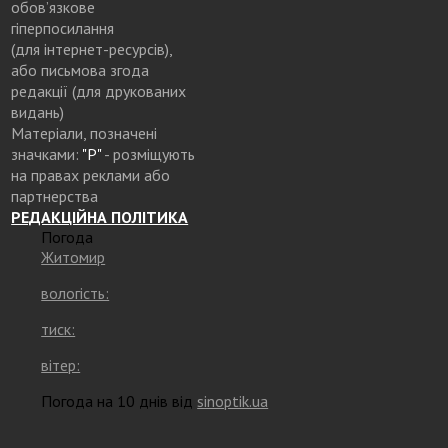
обов’язкове
гіперпосилання
(для інтернет-ресурсів),
або письмова згода
редакції (для друкованих
видань)
Матеріали, позначені
значками:
"Р"
- розміщують
на правах реклами або
партнерства
РЕДАКЦІЙНА ПОЛІТИКА
Погода
Житомир
вологість:
тиск:
вітер:
Погода на 10 днів від
sinoptik.ua