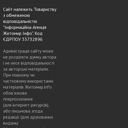
Сайт належить Товариству
з обмеженою
відповідальністю
"Інформаційна Агенція
Житомир Інфо". Код
ЄДРПОУ 33732896
Адміністрація сайту може
не розділяти думку автора
і не несе відповідальності
за авторські матеріали.
При повному чи
частковому використанні
матеріалів Житомир.info
обов’язкове
гіперпосилання
(для інтернет-ресурсів),
або письмова згода
редакції (для друкованих
видань)