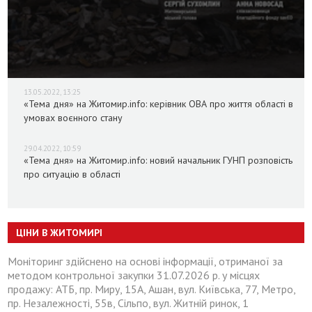
13.05.2022, 13:25
«Тема дня» на Житомир.info: керівник ОВА про життя області в
умовах воєнного стану
29.04.2022, 10:59
«Тема дня» на Житомир.info: новий начальник ГУНП розповість
про ситуацію в області
ЦІНИ В ЖИТОМИРІ
Моніторинг здійснено на основі інформації, отриманої за
методом контрольної закупки 31.07.2026 р. у місцях
продажу: АТБ, пр. Миру, 15А, Ашан, вул. Київська, 77, Метро,
пр. Незалежності, 55в, Сільпо, вул. Житній ринок, 1