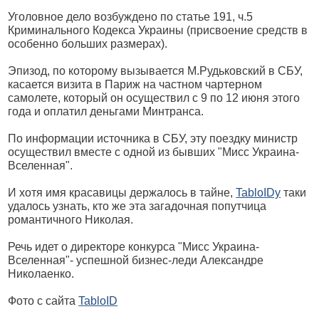
Уголовное дело возбуждено по статье 191, ч.5
Криминального Кодекса Украины (присвоение средств в
особенно больших размерах).
Эпизод, по которому вызывается М.Рудьковский в СБУ,
касается визита в Париж на частном чартерном
самолете, который он осуществил с 9 по 12 июня этого
года и оплатил деньгами Минтранса.
По информации источника в СБУ, эту поездку министр
осуществил вместе с одной из бывших "Мисс Украина-
Вселенная".
И хотя имя красавицы держалось в тайне,
TabloIDу
таки
удалось узнать, кто же эта загадочная попутчица
романтичного Николая.
Речь идет о директоре конкурса "Мисс Украина-
Вселенная"- успешной бизнес-леди Александре
Николаенко.
Фото с сайта
TabloID