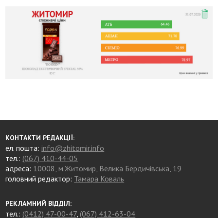
КОНТАКТИ РЕДАКЦІЇ:
ел. пошта:
info@zhitomir.info
тел.:
(067) 410-44-05
адреса:
10008, м.Житомир, Велика Бердичівська, 19
головний редактор:
Тамара Коваль
РЕКЛАМНИЙ ВІДДІЛ:
тел.:
(0412) 47-00-47
,
(067) 412-63-04