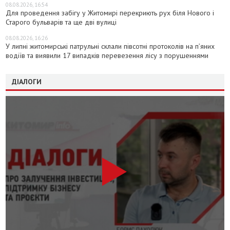
08.08.2026, 16:54
Для проведення забігу у Житомирі перекриють рух біля Нового і
Старого бульварів та ще дві вулиці
08.08.2026, 16:26
У липні житомирські патрульні склали півсотні протоколів на пʼяних
водіїв та виявили 17 випадків перевезення лісу з порушеннями
ДІАЛОГИ