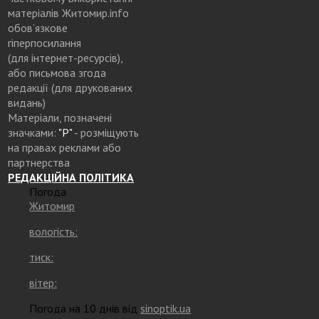
матеріалів Житомир.info
обов’язкове
гіперпосилання
(для інтернет-ресурсів),
або письмова згода
редакції (для друкованих
видань)
Матеріали, позначені
значками:
"Р"
- розміщують
на правах реклами або
партнерства
РЕДАКЦІЙНА ПОЛІТИКА
Погода
Житомир
вологість:
тиск:
вітер:
Погода на 10 днів від
sinoptik.ua