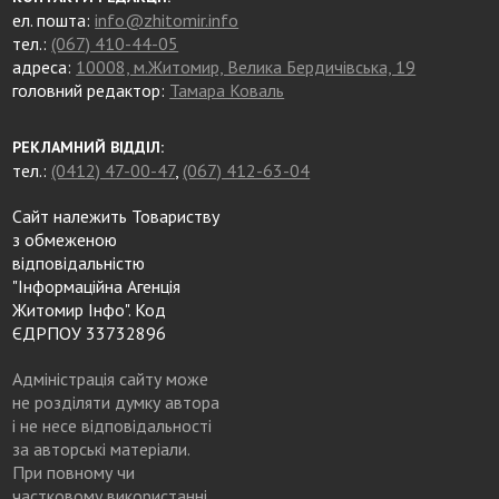
ел. пошта:
info@zhitomir.info
тел.:
(067) 410-44-05
адреса:
10008, м.Житомир, Велика Бердичівська, 19
головний редактор:
Тамара Коваль
РЕКЛАМНИЙ ВІДДІЛ:
тел.:
(0412) 47-00-47
,
(067) 412-63-04
Сайт належить Товариству
з обмеженою
відповідальністю
"Інформаційна Агенція
Житомир Інфо". Код
ЄДРПОУ 33732896
Адміністрація сайту може
не розділяти думку автора
і не несе відповідальності
за авторські матеріали.
При повному чи
частковому використанні