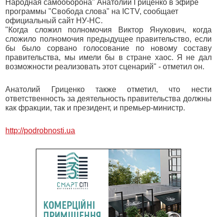
Народная самооборона" Анатолий Гриценко в эфире
программы "Свобода слова" на ICTV, сообщает
официальный сайт НУ-НС.
"Когда сложил полномочия Виктор Янукович, когда
сложило полномочия предыдущее правительство, если
бы было сорвано голосование по новому составу
правительства, мы имели бы в стране хаос. Я не дал
возможности реализовать этот сценарий" - отметил он.
Анатолий Гриценко также отметил, что нести
ответственность за деятельность правительства должны
как фракции, так и президент, и премьер-министр.
http://podrobnosti.ua