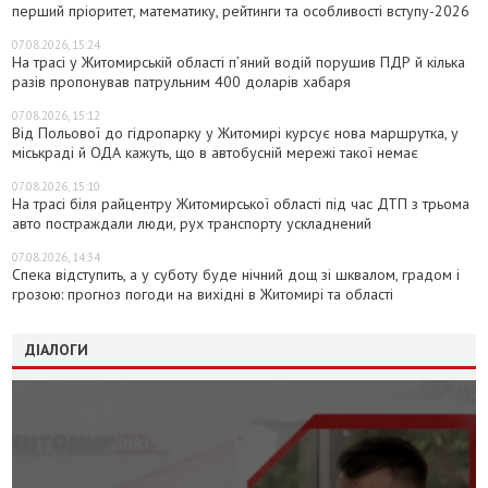
перший пріоритет, математику, рейтинги та особливості вступу-2026
07.08.2026, 15:24
На трасі у Житомирській області п’яний водій порушив ПДР й кілька
разів пропонував патрульним 400 доларів хабаря
07.08.2026, 15:12
Від Польової до гідропарку у Житомирі курсує нова маршрутка, у
міськраді й ОДА кажуть, що в автобусній мережі такої немає
07.08.2026, 15:10
На трасі біля райцентру Житомирської області під час ДТП з трьома
авто постраждали люди, рух транспорту ускладнений
07.08.2026, 14:34
Спека відступить, а у суботу буде нічний дощ зі шквалом, градом і
грозою: прогноз погоди на вихідні в Житомирі та області
ДІАЛОГИ