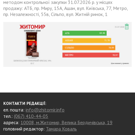
методом контрольної закупки 31.07.2026 р. у місцях
продажу: АТБ, пр. Миру, 15А, Ашан, вул. Київська, 77, Метро,
пр. Незалежності, 55в, Сільпо, вул. Житній ринок, 1
КОНТАКТИ РЕДАКЦІЇ:
ел. пошта:
info@zhitomir.info
тел.:
(067) 410-44-05
адреса:
10008, м.Житомир, Велика Бердичівська, 19
головний редактор:
Тамара Коваль