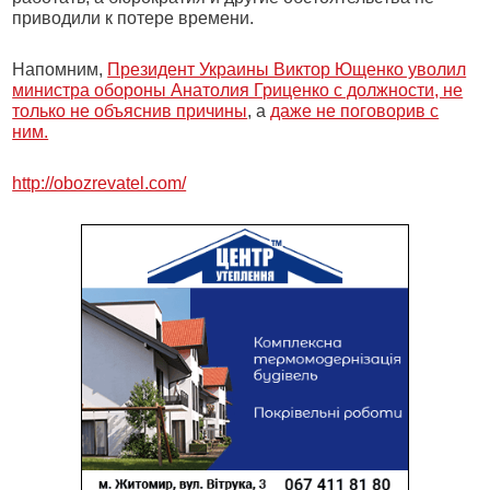
приводили к потере времени.
Напомним,
Президент Украины Виктор Ющенко уволил
министра обороны Анатолия Гриценко с должности, не
только не объяснив причины
, а
даже не поговорив с
ним.
http://obozrevatel.com/