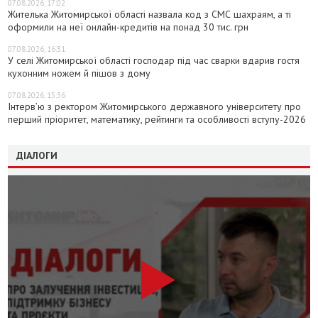
07.08.2026, 17:02
Жителька Житомирської області назвала код з СМС шахраям, а ті
оформили на неї онлайн-кредитів на понад 30 тис. грн
07.08.2026, 16:31
У селі Житомирської області господар під час сварки вдарив гостя
кухонним ножем й пішов з дому
07.08.2026, 15:36
Інтерв’ю з ректором Житомирського державного університету про
перший пріоритет, математику, рейтинги та особливості вступу-2026
ДІАЛОГИ