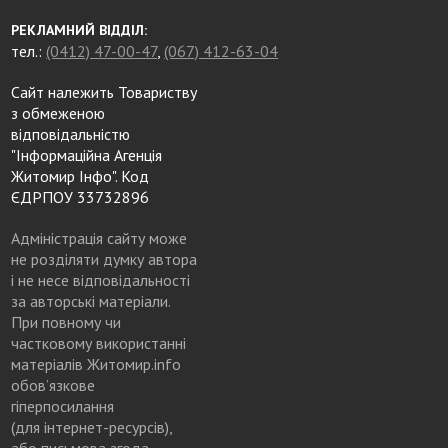
РЕКЛАМНИЙ ВІДДІЛ:
тел.:
(0412) 47-00-47
,
(067) 412-63-04
Сайт належить Товариству
з обмеженою
відповідальністю
"Інформаційна Агенція
Житомир Інфо". Код
ЄДРПОУ 33732896
Адміністрація сайту може
не розділяти думку автора
і не несе відповідальності
за авторські матеріали.
При повному чи
частковому використанні
матеріалів Житомир.info
обов’язкове
гіперпосилання
(для інтернет-ресурсів),
або письмова згода