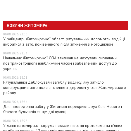
НОВИНИ ЖИТОМИРА
08.08.2026, 22:06
У райцентрі Житомирської області рятувальники допомогли водійці
вибратися з авто, понівеченого після зіткнення з мотоциклом
08.08.2026, 21:53
Начальник Житомирської ОВА закликав не нехтувати сигналами
повітряної тривоги найближчим часом і забезпечити доступ до
укриттів
08.08.2026, 18:01
Рятувальники деблокували загиблу водійку, яку затисло
конструкціями авто після зіткнення з деревом у селі Житомирського
району
08.08.2026, 16:54
Для проведення забігу у Житомирі перекриють рух біля Нового і
Старого бульварів та ще дві вулиці
08.08.2026, 16:26
У липні житомирські патрульні склали півсотні протоколів на пʼяних
водіїв та виявили 17 випадків перевезення лісу з порушеннями