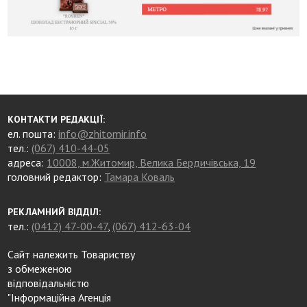
КОНТАКТИ РЕДАКЦІЇ:
ел. пошта:
info@zhitomir.info
тел.:
(067) 410-44-05
адреса:
10008, м.Житомир, Велика Бердичівська, 19
головний редактор:
Тамара Коваль
РЕКЛАМНИЙ ВІДДІЛ:
тел.:
(0412) 47-00-47
,
(067) 412-63-04
Сайт належить Товариству
з обмеженою
відповідальністю
"Інформаційна Агенція