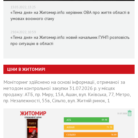
13.05.2022, 13:25
«Тема дня» на Житомир.info: керівник ОВА про життя області в
умовах воєнного стану
29.04.2022, 10:59
«Тема дня» на Житомир.info: новий начальник ГУНП розповість
про ситуацію в області
ЦІНИ В ЖИТОМИРІ
Моніторинг здійснено на основі інформації, отриманої за
методом контрольної закупки 31.07.2026 р. у місцях
продажу: АТБ, пр. Миру, 15А, Ашан, вул. Київська, 77, Метро,
пр. Незалежності, 55в, Сільпо, вул. Житній ринок, 1