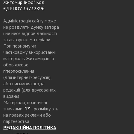
Житомир Інфо". Код
ЄДРПОУ 33732896
Адміністрація сайту може
не розділяти думку автора
і не несе відповідальності
за авторські матеріали.
При повному чи
частковому використанні
матеріалів Житомир.info
обов’язкове
гіперпосилання
(для інтернет-ресурсів),
або письмова згода
редакції (для друкованих
видань)
Матеріали, позначені
значками:
"Р"
- розміщують
на правах реклами або
партнерства
РЕДАКЦІЙНА ПОЛІТИКА
Погода