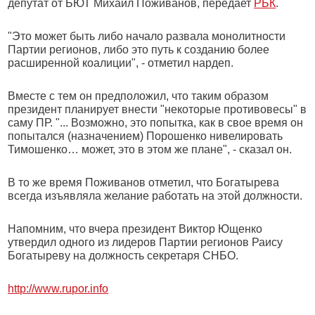
депутат от БЮТ Михаил Поживанов, передает
РБК
.
"Это может быть либо начало развала монолитности
Партии регионов, либо это путь к созданию более
расширенной коалиции", - отметил нардеп.
Вместе с тем он предположил, что таким образом
президент планирует внести "некоторые противовесы" в
саму ПР. "... Возможно, это попытка, как в свое время он
попытался (назначением) Порошенко нивелировать
Тимошенко… может, это в этом же плане", - сказал он.
В то же время Поживанов отметил, что Богатырева
всегда изъявляла желание работать на этой должности.
Напомним, что вчера президент Виктор Ющенко
утвердил одного из лидеров Партии регионов Раису
Богатыреву на должность секретаря СНБО.
http://www.rupor.info