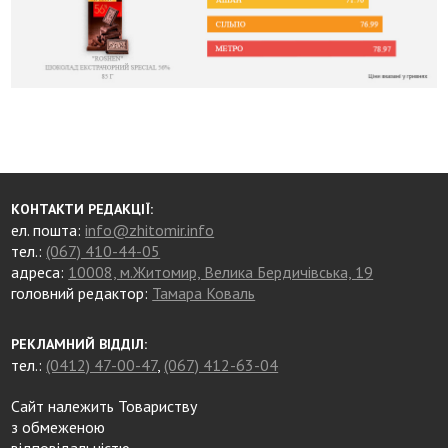
КОНТАКТИ РЕДАКЦІЇ:
ел. пошта:
info@zhitomir.info
тел.:
(067) 410-44-05
адреса:
10008, м.Житомир, Велика Бердичівська, 19
головний редактор:
Тамара Коваль
РЕКЛАМНИЙ ВІДДІЛ:
тел.:
(0412) 47-00-47
,
(067) 412-63-04
Сайт належить Товариству
з обмеженою
відповідальністю