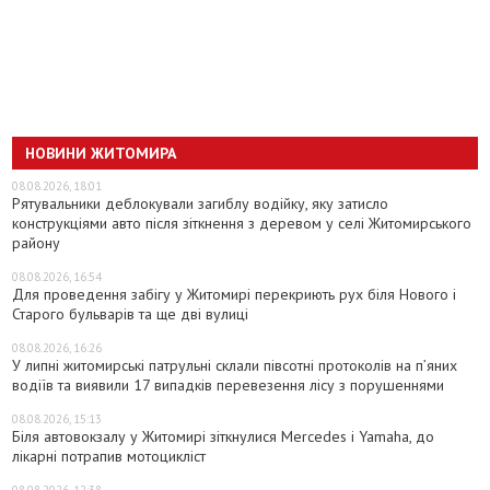
НОВИНИ ЖИТОМИРА
08.08.2026, 18:01
Рятувальники деблокували загиблу водійку, яку затисло
конструкціями авто після зіткнення з деревом у селі Житомирського
району
08.08.2026, 16:54
Для проведення забігу у Житомирі перекриють рух біля Нового і
Старого бульварів та ще дві вулиці
08.08.2026, 16:26
У липні житомирські патрульні склали півсотні протоколів на пʼяних
водіїв та виявили 17 випадків перевезення лісу з порушеннями
08.08.2026, 15:13
Біля автовокзалу у Житомирі зіткнулися Mercedes і Yamaha, до
лікарні потрапив мотоцикліст
08.08.2026, 12:38