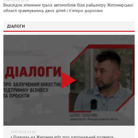
Внаслідок зіткнення трьох автомобілів біля райцентру Житомирської
області травмувались двоє дітей і пʼятеро дорослих
ДІАЛОГИ
12.07.2024, 12:36
«Діалоги» на Житомир.info про регіональний розвиток