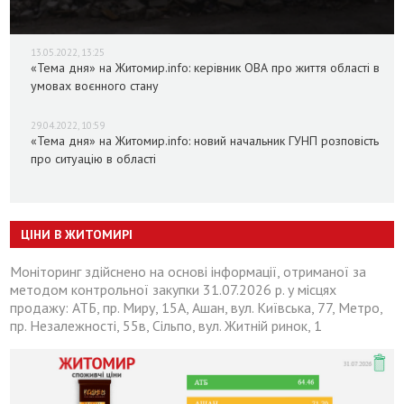
13.05.2022, 13:25
«Тема дня» на Житомир.info: керівник ОВА про життя області в
умовах воєнного стану
29.04.2022, 10:59
«Тема дня» на Житомир.info: новий начальник ГУНП розповість
про ситуацію в області
ЦІНИ В ЖИТОМИРІ
Моніторинг здійснено на основі інформації, отриманої за
методом контрольної закупки 31.07.2026 р. у місцях
продажу: АТБ, пр. Миру, 15А, Ашан, вул. Київська, 77, Метро,
пр. Незалежності, 55в, Сільпо, вул. Житній ринок, 1