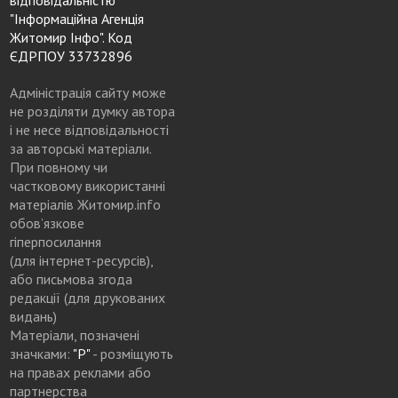
"Інформаційна Агенція
Житомир Інфо". Код
ЄДРПОУ 33732896
Адміністрація сайту може
не розділяти думку автора
і не несе відповідальності
за авторські матеріали.
При повному чи
частковому використанні
матеріалів Житомир.info
обов’язкове
гіперпосилання
(для інтернет-ресурсів),
або письмова згода
редакції (для друкованих
видань)
Матеріали, позначені
значками:
"Р"
- розміщують
на правах реклами або
партнерства