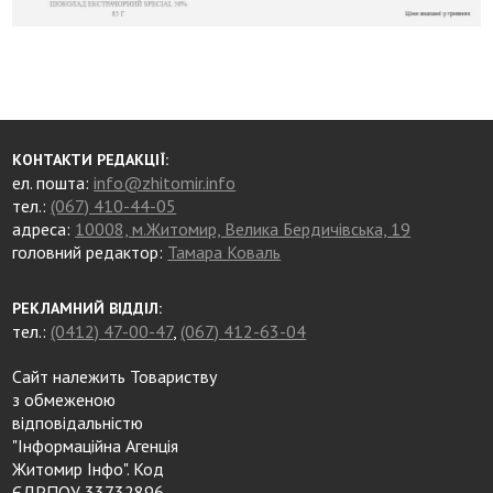
КОНТАКТИ РЕДАКЦІЇ:
ел. пошта:
info@zhitomir.info
тел.:
(067) 410-44-05
адреса:
10008, м.Житомир, Велика Бердичівська, 19
головний редактор:
Тамара Коваль
РЕКЛАМНИЙ ВІДДІЛ:
тел.:
(0412) 47-00-47
,
(067) 412-63-04
Сайт належить Товариству
з обмеженою
відповідальністю
"Інформаційна Агенція
Житомир Інфо". Код
ЄДРПОУ 33732896