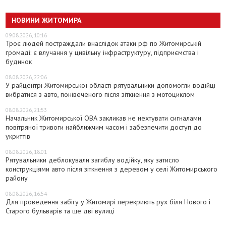
НОВИНИ ЖИТОМИРА
09.08.2026, 10:16
Троє людей постраждали внаслідок атаки рф по Житомирській
громаді: є влучання у цивільну інфраструктуру, підприємства і
будинок
08.08.2026, 22:06
У райцентрі Житомирської області рятувальники допомогли водійці
вибратися з авто, понівеченого після зіткнення з мотоциклом
08.08.2026, 21:53
Начальник Житомирської ОВА закликав не нехтувати сигналами
повітряної тривоги найближчим часом і забезпечити доступ до
укриттів
08.08.2026, 18:01
Рятувальники деблокували загиблу водійку, яку затисло
конструкціями авто після зіткнення з деревом у селі Житомирського
району
08.08.2026, 16:54
Для проведення забігу у Житомирі перекриють рух біля Нового і
Старого бульварів та ще дві вулиці