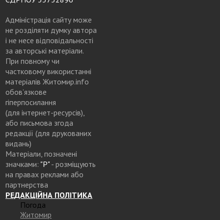
Адміністрація сайту може
не розділяти думку автора
і не несе відповідальності
за авторські матеріали.
При повному чи
частковому використанні
матеріалів Житомир.info
обов’язкове
гіперпосилання
(для інтернет-ресурсів),
або письмова згода
редакції (для друкованих
видань)
Матеріали, позначені
значками:
"Р"
- розміщують
на правах реклами або
партнерства
РЕДАКЦІЙНА ПОЛІТИКА
Погода
Житомир