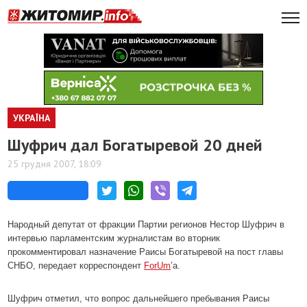
УКРАЇНА
Шуфрич дал Богатыревой 20 дней
25 грудня 2007, 18:09
Народный депутат от фракции Партии регионов Нестор Шуфрич в
интервью парламентским журналистам во вторник
прокомментировал назначение Раисы Богатыревой на пост главы
СНБО, передает корреспондент
ForUm
’а.
Шуфрич отметил, что вопрос дальнейшего пребывания Раисы