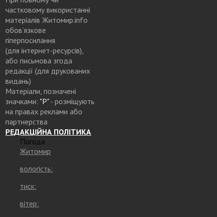
частковому використанні
матеріалів Житомир.info
обов’язкове
гіперпосилання
(для інтернет-ресурсів),
або письмова згода
редакції (для друкованих
видань)
Матеріали, позначені
значками:
"Р"
- розміщують
на правах реклами або
партнерства
РЕДАКЦІЙНА ПОЛІТИКА
Погода
Житомир
вологість:
тиск:
вітер: