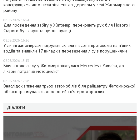
конструкціями авто після зіткнення з деревом у селі Житомирського
району
08.08.2026, 16:54
Для проведення забігу у Житомирі перекриють рух біля Нового і
Старого бульварів та ще дві вулиці
08.08.2026, 16:26
У липні житомирські патрульні склали півсотні протоколів на пʼяних
водіїв та виявили 17 випадків перевезення лісу з порушеннями
08.08.2026, 15:13
Біля автовокзалу у Житомирі зіткнулися Mercedes і Yamaha, до
лікарні потрапив мотоцикліст
08.08.2026, 12:38
Внаслідок зіткнення трьох автомобілів біля райцентру Житомирської
області травмувались двоє дітей і пʼятеро дорослих
ДІАЛОГИ