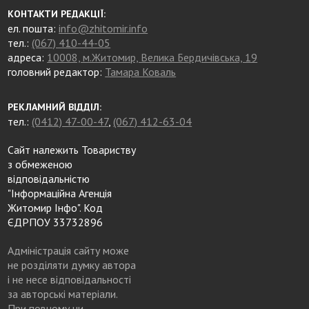
КОНТАКТИ РЕДАКЦІЇ:
ел. пошта:
info@zhitomir.info
тел.:
(067) 410-44-05
адреса:
10008, м.Житомир, Велика Бердичівська, 19
головний редактор:
Тамара Коваль
РЕКЛАМНИЙ ВІДДІЛ:
тел.:
(0412) 47-00-47
,
(067) 412-63-04
Сайт належить Товариству
з обмеженою
відповідальністю
"Інформаційна Агенція
Житомир Інфо". Код
ЄДРПОУ 33732896
Адміністрація сайту може
не розділяти думку автора
і не несе відповідальності
за авторські матеріали.
При повному чи