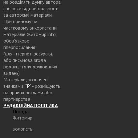
не розділяти думку автора
і не несе відповідальності
за авторські матеріали.
При повному чи
частковому використанні
матеріалів Житомир.info
обов’язкове
гіперпосилання
(для інтернет-ресурсів),
або письмова згода
редакції (для друкованих
видань)
Матеріали, позначені
значками:
"Р"
- розміщують
на правах реклами або
партнерства
РЕДАКЦІЙНА ПОЛІТИКА
Погода
Житомир
вологість: