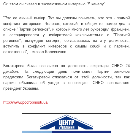
Об этом он сказал в эксклюзивном интервью "5 каналу".
"Это ее личный выбор. Тут вы должны понимать, что это - прямой
конфликт интересов. Человек, который, в общем-то, номер два в
списке "Партии регионов", и который много лет руководил фракцией,
и ассоциировался у избирателей исключительно с "Партией
регионов", вынужден сегодня, согласившись на эту должность,
вступить в конфликт интересов с самим собой и с партией,
естественно", - сказал Колесников.
Богатырева была назначена на должность секретаря СНБО 24
декабря. На следующий день политсовет Партии регионов
предложил Богатыревой отказаться от этой должности, так как
партия объявила об уходе в оппозицию. СНБО возглавляет
президент Украины.
http://www.podrobnosti.ua