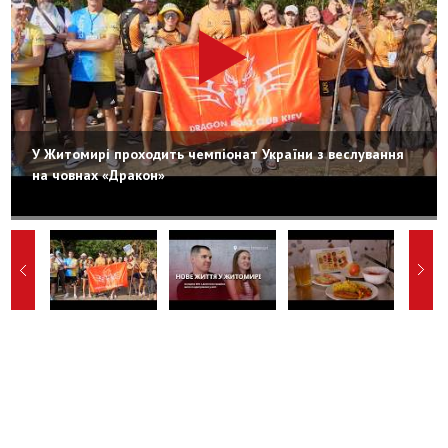
У Житомирі проходить чемпіонат України з веслування
на човнах «Дракон»