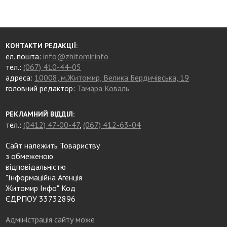
КОНТАКТИ РЕДАКЦІЇ:
ел. пошта:
info@zhitomir.info
тел.:
(067) 410-44-05
адреса:
10008, м.Житомир, Велика Бердичівська, 19
головний редактор:
Тамара Коваль
РЕКЛАМНИЙ ВІДДІЛ:
тел.:
(0412) 47-00-47
,
(067) 412-63-04
Сайт належить Товариству
з обмеженою
відповідальністю
"Інформаційна Агенція
Житомир Інфо". Код
ЄДРПОУ 33732896
Адміністрація сайту може