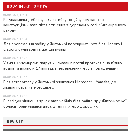
НОВИНИ ЖИТОМИРА
08.08.2026, 18:01
Рятувальники деблокували загиблу водійку, яку затисло
конструкціями авто після зіткнення з деревом у селі Житомирського
району
08.08.2026, 16:54
Для проведення забігу у Житомирі перекриють рух біля Нового і
Старого бульварів та ще дві вулиці
08.08.2026, 16:26
У липні житомирські патрульні склали півсотні протоколів на пʼяних
водіїв та виявили 17 випадків перевезення лісу з порушеннями
08.08.2026, 15:13
Біля автовокзалу у Житомирі зіткнулися Mercedes і Yamaha, до
лікарні потрапив мотоцикліст
08.08.2026, 12:38
Внаслідок зіткнення трьох автомобілів біля райцентру Житомирської
області травмувались двоє дітей і пʼятеро дорослих
ДІАЛОГИ