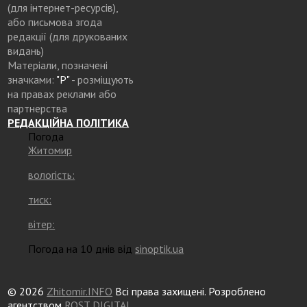
(для інтернет-ресурсів),
або письмова згода
редакції (для друкованих
видань)
Матеріали, позначені
значками:
"Р"
- розміщують
на правах реклами або
партнерства
РЕДАКЦІЙНА ПОЛІТИКА
Погода
Житомир
вологість:
тиск:
вітер:
Погода на 10 днів від
sinoptik.ua
© 2026
Zhitomir.INFO
Всі права захищені. Розроблено
агентством
ROST DIGITAL