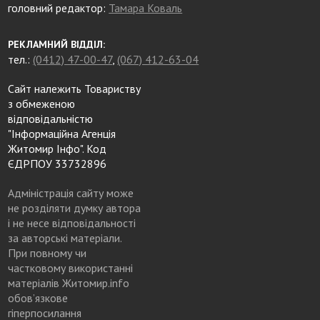
головний редактор:
Тамара Коваль
РЕКЛАМНИЙ ВІДДІЛ:
тел.:
(0412) 47-00-47
,
(067) 412-63-04
Сайт належить Товариству
з обмеженою
відповідальністю
"Інформаційна Агенція
Житомир Інфо". Код
ЄДРПОУ 33732896
Адміністрація сайту може
не розділяти думку автора
і не несе відповідальності
за авторські матеріали.
При повному чи
частковому використанні
матеріалів Житомир.info
обов’язкове
гіперпосилання