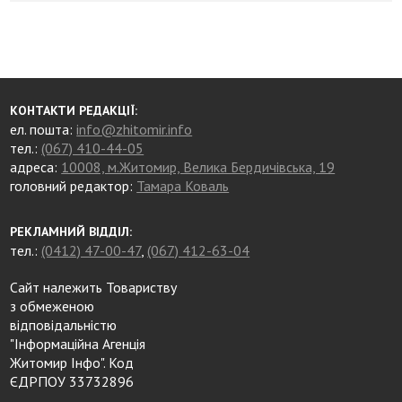
КОНТАКТИ РЕДАКЦІЇ:
ел. пошта:
info@zhitomir.info
тел.:
(067) 410-44-05
адреса:
10008, м.Житомир, Велика Бердичівська, 19
головний редактор:
Тамара Коваль
РЕКЛАМНИЙ ВІДДІЛ:
тел.:
(0412) 47-00-47
,
(067) 412-63-04
Сайт належить Товариству
з обмеженою
відповідальністю
"Інформаційна Агенція
Житомир Інфо". Код
ЄДРПОУ 33732896