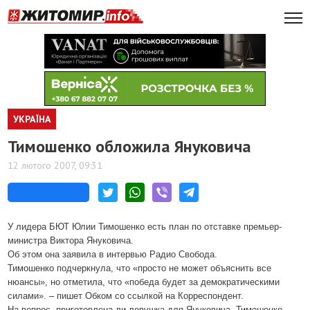
УКРАЇНА
Тимошенко обложила Януковича
12 лютого 2007, 09:31
У лидера БЮТ Юлии Тимошенко есть план по отставке премьер-
министра Виктора Януковича.
Об этом она заявила в интервью Радио Свобода.
Тимошенко подчеркнула, что «просто не может объяснить все
нюансы», но отметила, что «победа будет за демократическими
силами»
. – пишет Обком со ссылкой на Корреспондент.
На вопрос, приготовлена ли ловушка для Януковича, Тимошенко