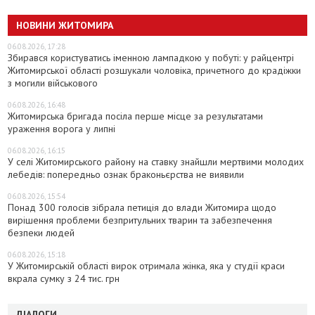
НОВИНИ ЖИТОМИРА
06.08.2026, 17:28
Збирався користуватись іменною лампадкою у побуті: у райцентрі
Житомирської області розшукали чоловіка, причетного до крадіжки
з могили військового
06.08.2026, 16:48
Житомирська бригада посіла перше місце за результатами
ураження ворога у липні
06.08.2026, 16:15
У селі Житомирського району на ставку знайшли мертвими молодих
лебедів: попередньо ознак браконьєрства не виявили
06.08.2026, 15:54
Понад 300 голосів зібрала петиція до влади Житомира щодо
вирішення проблеми безпритульних тварин та забезпечення
безпеки людей
06.08.2026, 15:18
У Житомирській області вирок отримала жінка, яка у студії краси
вкрала сумку з 24 тис. грн
ДІАЛОГИ