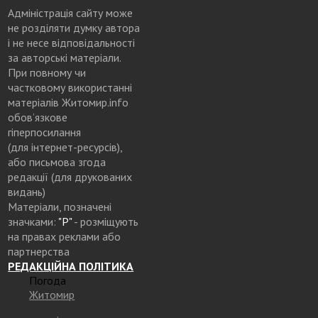
Адміністрація сайту може
не розділяти думку автора
і не несе відповідальності
за авторські матеріали.
При повному чи
частковому використанні
матеріалів Житомир.info
обов’язкове
гіперпосилання
(для інтернет-ресурсів),
або письмова згода
редакції (для друкованих
видань)
Матеріали, позначені
значками:
"Р"
- розміщують
на правах реклами або
партнерства
РЕДАКЦІЙНА ПОЛІТИКА
Погода
Житомир