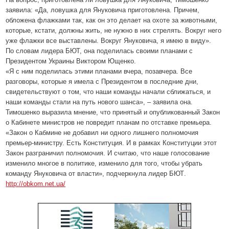
заявила: «Да, ловушка для Януковича приготовлена. Причем,
обложена флажками так, как он это делает на охоте за животными,
которые, кстати, должны жить, не нужно в них стрелять. Вокруг него
уже флажки все выставлены. Вокруг Януковича, я имею в виду».
По словам лидера БЮТ, она поделилась своими планами с
Президентом Украины Виктором Ющенко.
«Я с ним поделилась этими планами вчера, позавчера. Все
разговоры, которые я имела с Президентом в последние дни,
свидетельствуют о том, что наши команды начали сближаться, и
наши команды стали на путь нового шанса», – заявила она.
Тимошенко выразила мнение, что принятый и опубликованный Закон
о Кабинете министров не повредит планам по отставке премьера.
«Закон о Кабмине не добавил ни одного лишнего полномочия
премьер-министру. Есть Конституция. И в рамках Конституции этот
Закон разграничил полномочия. И считаю, что наше голосование
изменило многое в политике, изменило для того, чтобы убрать
команду Януковича от власти», подчеркнула лидер БЮТ
.
http://obkom.net.ua/