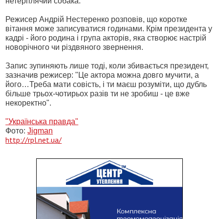
нетерплячий собака.
Режисер Андрій Нестеренко розповів, що коротке
вітання може записуватися годинами. Крім президента у
кадрі - його родина і група акторів, яка створює настрій
новорічного чи різдвяного звернення.
Запис зупиняють лише тоді, коли збивається президент,
зазначив режисер: "Це актора можна довго мучити, а
його…Треба мати совість, і ти маєш розуміти, що дубль
більше трьох-чотирьох разів ти не зробиш - це вже
некоректно".
"Українська правда"
Фото:
Jigman
http://rpl.net.ua/