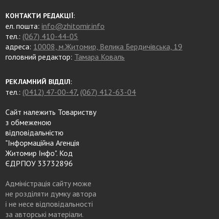
КОНТАКТИ РЕДАКЦІЇ:
ел. пошта:
info@zhitomir.info
тел.:
(067) 410-44-05
адреса:
10008, м.Житомир, Велика Бердичівська, 19
головний редактор:
Тамара Коваль
РЕКЛАМНИЙ ВІДДІЛ:
тел.:
(0412) 47-00-47
,
(067) 412-63-04
Сайт належить Товариству
з обмеженою
відповідальністю
"Інформаційна Агенція
Житомир Інфо". Код
ЄДРПОУ 33732896
Адміністрація сайту може
не розділяти думку автора
і не несе відповідальності
за авторські матеріали.