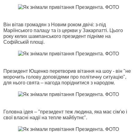
Він вітав громадян з Новим роком двічі: з-під
Маріїнського палацу та із церкви у Закарпатті. Цього
року келих шампанського президент підніме на
Софійській площі.
Президент Ющенко перетворив вітання на шоу - він "не
морочить голову доповідями про політичну ситуацію",
для нього свята – нагода поріднитися з народом.
Головна ідея – "президент теж людина, яка має сім’ю і
свої власні надії на тепле майбутнє".