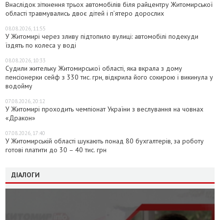
Внаслідок зіткнення трьох автомобілів біля райцентру Житомирської
області травмувались двоє дітей і пʼятеро дорослих
08.08.2026, 11:55
У Житомирі через зливу підтопило вулиці: автомобілі подекуди
їздять по колеса у воді
08.08.2026, 10:33
Судили жительку Житомирської області, яка вкрала з дому
пенсіонерки сейф з 330 тис. грн, відкрила його сокирою і викинула у
водойму
07.08.2026, 20:12
У Житомирі проходить чемпіонат України з веслування на човнах
«Дракон»
07.08.2026, 17:40
У Житомирській області шукають понад 80 бухгалтерів, за роботу
готові платити до 30 – 40 тис. грн
ДІАЛОГИ