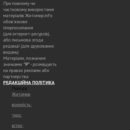
При повному чи
частковому використанні
матеріалів Житомир.info
обов’язкове
гіперпосилання
(для інтернет-ресурсів),
або письмова згода
редакції (для друкованих
видань)
Матеріали, позначені
значками:
"Р"
- розміщують
на правах реклами або
партнерства
РЕДАКЦІЙНА ПОЛІТИКА
Погода
Житомир
вологість:
тиск:
вітер: