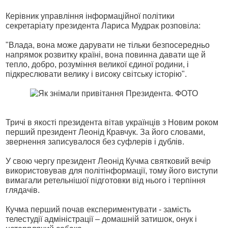
Керівник управління інформаційної політики
секретаріату президента Лариса Мудрак розповіла:
"Влада, вона може дарувати не тільки безпосередньо
напрямок розвитку країні, вона повинна давати ще й
тепло, добро, розуміння великої єдиної родини, і
підкреслювати велику і високу світську історію".
Тричі в якості президента вітав українців з Новим роком
перший президент Леонід Кравчук. За його словами,
звернення записувалося без суфлерів і дублів.
У свою чергу президент Леонід Кучма святковий вечір
використовував для політінформації, тому його виступи
вимагали ретельнішої підготовки від нього і терпіння
глядачів.
Кучма перший почав експериментувати - замість
телестудії адміністрації – домашній затишок, онук і