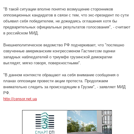
"В такой ситуации вполне понятно возмущение сторонников
оппозиционных кандидатов в связи с тем, что экс-президент по сути
объявил себя победителем, не дожидаясь оглашения хотя бы
предварительных официальных результатов голосования", - считают
в российском МИД.
Внешнеполитическое ведомство РФ подчеркивает, что "поспешно
озвученные американским конгрессменом Гастингсом оценки
западных наблюдателей о триумфе грузинской демократии
выглядят, мягко говоря, поверхностными".
"В данном контексте обращают на себя внимание сообщения о
планах оппозиции провести акции протеста. Продолжаем
внимательно следить за происходящим в Грузии", - заявляет МИД
РФ.
http://censor.net.ua