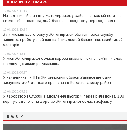
НОВИНИ ЖИТОМИРА
10.08.2026, 11:15
На залізничній станції у Житомирському районі вантажний потяг на
смерть збив чоловіка, який був на пішохідному переході колії
10.08.2026, 10:59
За 7 місяців цього року у Житомирській області через службу
зайнятості роботу знайшли на 3 тис. людей більше, ніж такий самий
час торік
10.08.2026, 10:11
У місті Житомирської області корова впала в люк на пам’ятній алеї,
тварину діставали рятувальники
10.08.2026, 09:57
У начальника ГУНП в Житомирській області з’явився ще один
заступник, який до цього працював в Коростенському районі
10.08.2026, 09:36
У лабораторії Служби відновлення цьогоріч перевірили понад 200
керн укладеного на дорогах Житомирської області асфальту
ДІАЛОГИ