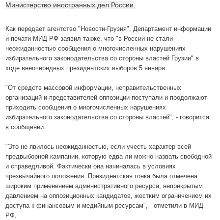
Министерство иностранных дел России.
Как передает агентство "Новости-Грузия", Департамент информации
и печати МИД РФ заявил также, что "в России не стали
неожиданностью сообщения о многочисленных нарушениях
избирательного законодательства со стороны властей Грузии" в
ходе внеочередных президентских выборов 5 января.
"От средств массовой информации, неправительственных
организаций и представителей оппозиции поступали и продолжают
приходить сообщения о многочисленных нарушениях
избирательного законодательства со стороны властей", - говорится
в сообщении.
"Это не явилось неожиданностью, если учесть характер всей
предвыборной кампании, которую едва ли можно назвать свободной
и справедливой. Фактически она начиналась в условиях
чрезвычайного положения. Президентская гонка была отмечена
широким применением административного ресурса, неприкрытым
давлением на оппозиционных кандидатов, жестким ограничением их
доступа к финансовым и медийным ресурсам", - отметили в МИД
РФ.