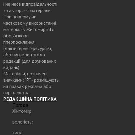
і не несе відповідальності
за авторські матеріали.
При повному чи
частковому використанні
матеріалів Житомир.info
обов’язкове
гіперпосилання
(для інтернет-ресурсів),
або письмова згода
редакції (для друкованих
видань)
Матеріали, позначені
значками:
"Р"
- розміщують
на правах реклами або
партнерства
РЕДАКЦІЙНА ПОЛІТИКА
Погода
Житомир
вологість:
тиск: