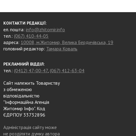
КОНТАКТИ РЕДАКЦІЇ:
ел. пошта:
info@zhitomir.info
тел.:
(067) 410-44-05
адреса:
10008, м.Житомир, Велика Бердичівська, 19
головний редактор:
Тамара Коваль
РЕКЛАМНИЙ ВІДДІЛ:
тел.:
(0412) 47-00-47
,
(067) 412-63-04
Сайт належить Товариству
з обмеженою
відповідальністю
"Інформаційна Агенція
Житомир Інфо". Код
ЄДРПОУ 33732896
Адміністрація сайту може
не розділяти думку автора