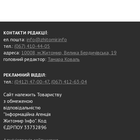
КОНТАКТИ РЕДАКЦІЇ:
ел. пошта:
info@zhitomir.info
тел.:
(067) 410-44-05
адреса:
10008, м.Житомир, Велика Бердичівська, 19
головний редактор:
Тамара Коваль
РЕКЛАМНИЙ ВІДДІЛ:
тел.:
(0412) 47-00-47
,
(067) 412-63-04
Сайт належить Товариству
з обмеженою
відповідальністю
"Інформаційна Агенція
Житомир Інфо". Код
ЄДРПОУ 33732896
Адміністрація сайту може