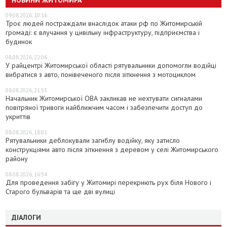
09.08.2026, 10:16
Троє людей постраждали внаслідок атаки рф по Житомирській
громаді: є влучання у цивільну інфраструктуру, підприємства і
будинок
08.08.2026, 22:06
У райцентрі Житомирської області рятувальники допомогли водійці
вибратися з авто, понівеченого після зіткнення з мотоциклом
08.08.2026, 21:53
Начальник Житомирської ОВА закликав не нехтувати сигналами
повітряної тривоги найближчим часом і забезпечити доступ до
укриттів
08.08.2026, 18:01
Рятувальники деблокували загиблу водійку, яку затисло
конструкціями авто після зіткнення з деревом у селі Житомирського
району
08.08.2026, 16:54
Для проведення забігу у Житомирі перекриють рух біля Нового і
Старого бульварів та ще дві вулиці
ДІАЛОГИ