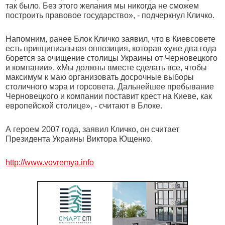
так было. Без этого желания мы никогда не сможем
построить правовое государство», - подчеркнул Кличко.
Напомним, ранее Блок Кличко заявил, что в Киевсовете
есть принципиальная оппозиция, которая «уже два года
борется за очищение столицы Украины от Черновецкого
и компании». «Мы должны вместе сделать все, чтобы
максимум к маю организовать досрочные выборы
столичного мэра и горсовета. Дальнейшее пребывание
Черновецкого и компании поставит крест на Киеве, как
европейской столице», - считают в Блоке.
А героем 2007 года, заявил Кличко, он считает
Президента Украины Виктора Ющенко.
http://www.vovremya.info