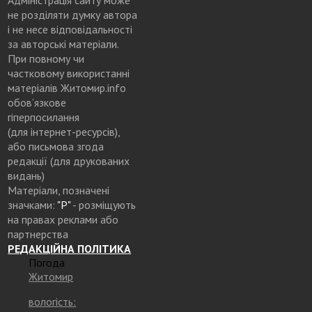
не розділяти думку автора
і не несе відповідальності
за авторські матеріали.
При повному чи
частковому використанні
матеріалів Житомир.info
обов’язкове
гіперпосилання
(для інтернет-ресурсів),
або письмова згода
редакції (для друкованих
видань)
Матеріали, позначені
значками:
"Р"
- розміщують
на правах реклами або
партнерства
РЕДАКЦІЙНА ПОЛІТИКА
Погода
Житомир
вологість: