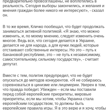
предварительно провозглашены, не воплотились в
реальность. Сегодня выборы закончились, и желания и
мнения граждан более никого не интересуют», - сказал
он.
В то же время, Кличко пообещал, что будет продолжать
заниматься активной политикой. «Я знаю, что можно
изменить, и, по моему мнению, следует изменить очень
многое. Ведь все, что сегодня делается в Украине,
делается не для народа, а для кучки людей, которые
отстаивают собственные интересы. Но это – путь к
банановой республике, это – не путь к независимому,
самостоятельному, сильному государству», - считает
депутат.
Вместе с тем, политик предупредил, что не будет
опускаться до методов конкурентов. «Я не собираюсь
соревноваться в цинизме или лицемерии. Уверен в том,
что правда победит. Убежден – если мы поставили
перед собой европейские приоритеты, мировые
приоритеты, если мы хотим, чтобы Украина стала
европейским государством, то должны быть
европейские правила игры. Я в это верю и я хочу, чтобы