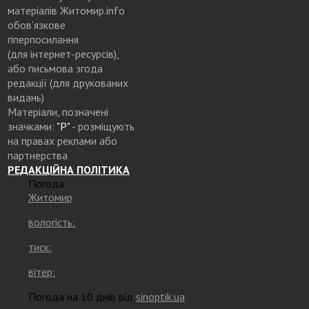
матеріалів Житомир.info
обов’язкове
гіперпосилання
(для інтернет-ресурсів),
або письмова згода
редакції (для друкованих
видань)
Матеріали, позначені
значками:
"Р"
- розміщують
на правах реклами або
партнерства
РЕДАКЦІЙНА ПОЛІТИКА
Погода
Житомир
вологість:
тиск:
вітер:
Погода на 10 днів від
sinoptik.ua