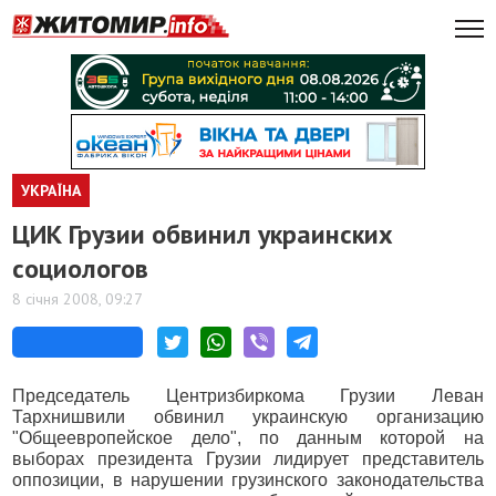
УКРАЇНА
ЦИК Грузии обвинил украинских
социологов
8 січня 2008, 09:27
Председатель Центризбиркома Грузии Леван
Тархнишвили обвинил украинскую организацию
"Общеевропейское дело", по данным которой на
выборах президента Грузии лидирует представитель
оппозиции, в нарушении грузинского законодательства