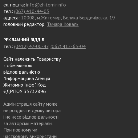
ел. пошта:
info@zhitomir.info
тел.:
(067) 410-44-05
адреса:
10008, м.Житомир, Велика Бердичівська, 19
головний редактор:
Тамара Коваль
РЕКЛАМНИЙ ВІДДІЛ:
тел.:
(0412) 47-00-47
,
(067) 412-63-04
Сайт належить Товариству
з обмеженою
відповідальністю
"Інформаційна Агенція
Житомир Інфо". Код
ЄДРПОУ 33732896
Адміністрація сайту може
не розділяти думку автора
і не несе відповідальності
за авторські матеріали.
При повному чи
частковому використанні