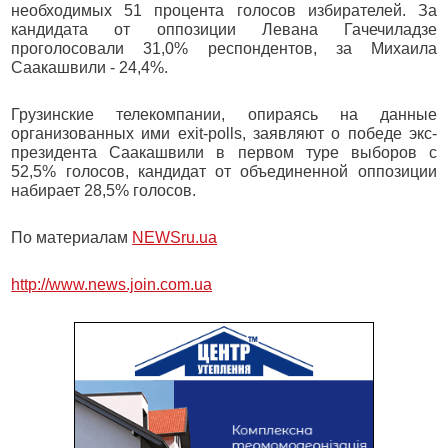
необходимых 51 процента голосов избирателей. За
кандидата от оппозиции Левана Гачечиладзе
проголосовали 31,0% респондентов, за Михаила
Саакашвили - 24,4%.
Грузинские телекомпании, опираясь на данные
организованных ими exit-polls, заявляют о победе экс-
президента Саакашвили в первом туре выборов с
52,5% голосов, кандидат от объединенной оппозиции
набирает 28,5% голосов.
По материалам
NEWSru.ua
http://www.news.join.com.ua