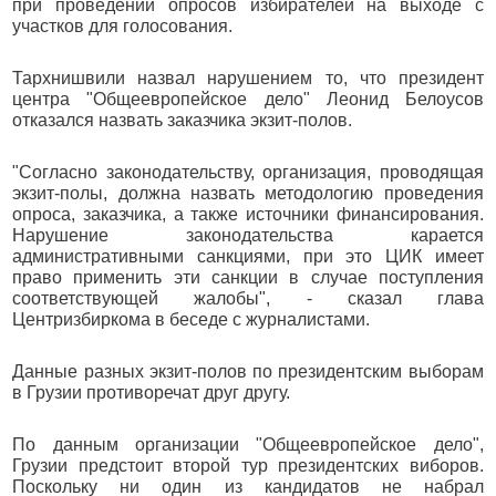
при проведении опросов избирателей на выходе с
участков для голосования.
Тархнишвили назвал нарушением то, что президент
центра "Общеевропейское дело" Леонид Белоусов
отказался назвать заказчика экзит-полов.
"Согласно законодательству, организация, проводящая
экзит-полы, должна назвать методологию проведения
опроса, заказчика, а также источники финансирования.
Нарушение законодательства карается
административными санкциями, при это ЦИК имеет
право применить эти санкции в случае поступления
соответствующей жалобы", - сказал глава
Центризбиркома в беседе с журналистами.
Данные разных экзит-полов по президентским выборам
в Грузии противоречат друг другу.
По данным организации "Общеевропейское дело",
Грузии предстоит второй тур президентских виборов.
Поскольку ни один из кандидатов не набрал