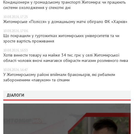
Кондиціонери у громадському транспорті Житомира: чи працюють
системи охолодження у спекотні дні
10.08.2026, 17:25
Житомирське «Полісся» у домашньому матчі обіграло ФК «Харків»
10.08.2026, 17:06
Що покращили у гуртожитках житомирських університетів та чи
зросте вартість проживання
10.08.2026, 16:53
Хотів винести товару на майже 34 тис. грн: у селі Житомирської
області чоловік вночі намагався обікрасти магазин розливного пива
10.08.2026, 16:47
У Житомирському районі впіймали браконьєрів, які рибалили
забороненими «павуком» та сітками
ДІАЛОГИ