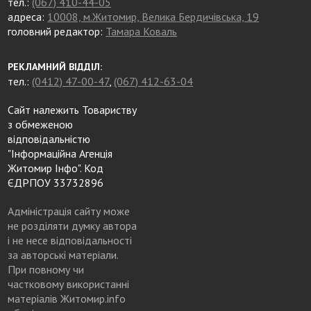
тел.:
(067) 410-44-05
адреса:
10008, м.Житомир, Велика Бердичівська, 19
головний редактор:
Тамара Коваль
РЕКЛАМНИЙ ВІДДІЛ:
тел.:
(0412) 47-00-47
,
(067) 412-63-04
Сайт належить Товариству
з обмеженою
відповідальністю
"Інформаційна Агенція
Житомир Інфо". Код
ЄДРПОУ 33732896
Адміністрація сайту може
не розділяти думку автора
і не несе відповідальності
за авторські матеріали.
При повному чи
частковому використанні
матеріалів Житомир.info