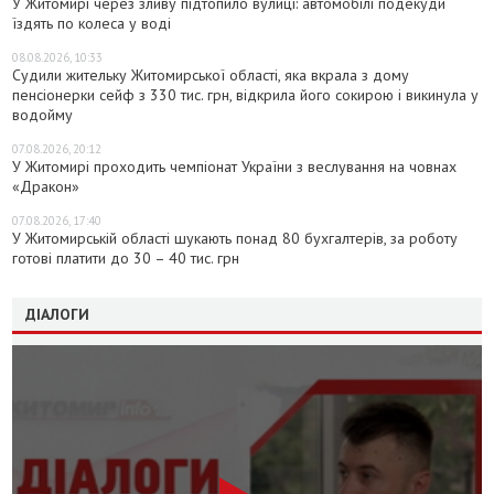
У Житомирі через зливу підтопило вулиці: автомобілі подекуди
їздять по колеса у воді
08.08.2026, 10:33
Судили жительку Житомирської області, яка вкрала з дому
пенсіонерки сейф з 330 тис. грн, відкрила його сокирою і викинула у
водойму
07.08.2026, 20:12
У Житомирі проходить чемпіонат України з веслування на човнах
«Дракон»
07.08.2026, 17:40
У Житомирській області шукають понад 80 бухгалтерів, за роботу
готові платити до 30 – 40 тис. грн
ДІАЛОГИ