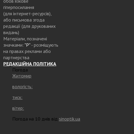
обов’язкове
гіперпосилання
(для інтернет-ресурсів),
або письмова згода
редакції (для друкованих
видань)
Матеріали, позначені
значками:
"Р"
- розміщують
на правах реклами або
партнерства
РЕДАКЦІЙНА ПОЛІТИКА
Погода
Житомир
вологість:
тиск:
вітер:
Погода на 10 днів від
sinoptik.ua