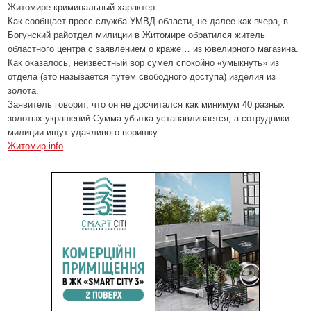
Житомире криминальный характер.
Как сообщает пресс-служба УМВД области, не далее как вчера, в
Богунский райотдел милиции в Житомире обратился житель
областного центра с заявлением о краже… из ювелирного магазина.
Как оказалось, неизвестный вор сумел спокойно «умыкнуть» из
отдела (это называется путем свободного доступа) изделия из
золота.
Заявитель говорит, что он не досчитался как минимум 40 разных
золотых украшений.Сумма убытка устанавливается, а сотрудники
милиции ищут удачливого воришку.
Житомир.info