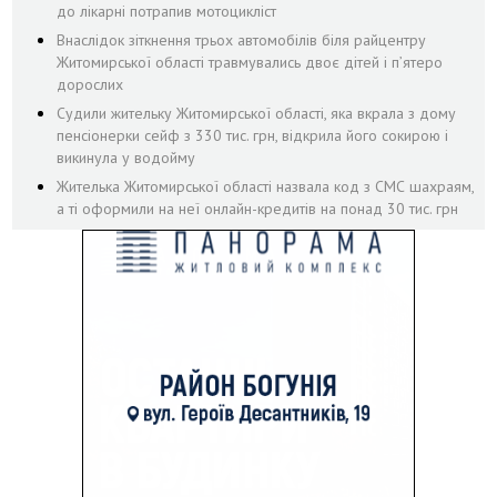
до лікарні потрапив мотоцикліст
Внаслідок зіткнення трьох автомобілів біля райцентру
Житомирської області травмувались двоє дітей і пʼятеро
дорослих
Судили жительку Житомирської області, яка вкрала з дому
пенсіонерки сейф з 330 тис. грн, відкрила його сокирою і
викинула у водойму
Жителька Житомирської області назвала код з СМС шахраям,
а ті оформили на неї онлайн-кредитів на понад 30 тис. грн