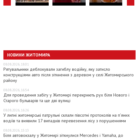
НОВИНИ ЖИТОМИРА
08.08.2026, 18:01
Рятувальники деблокували загиблу водійку, яку затисло
конструкціями авто після зіткнення з деревом у селі Житомирського
району
08.08.2026, 16:54
Для проведення забігу у Житомирі перекриють рух біля Нового і
Старого бульварів та ще дві вулиці
08.08.2026, 16:26
У липні житомирські патрульні склали півсотні протоколів на пʼяних
водіїв та виявили 17 випадків перевезення лісу з порушеннями
08.08.2026, 15:13
Біля автовокзалу у Житомирі зіткнулися Mercedes і Yamaha, до