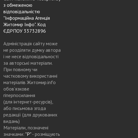
з обмеженою
відповідальністю
"Інформаційна Агенція
Житомир Інфо". Код
ЄДРПОУ 33732896
Адміністрація сайту може
не розділяти думку автора
і не несе відповідальності
за авторські матеріали.
При повному чи
частковому використанні
матеріалів Житомир.info
обов’язкове
гіперпосилання
(для інтернет-ресурсів),
або письмова згода
редакції (для друкованих
видань)
Матеріали, позначені
значками:
"Р"
- розміщують