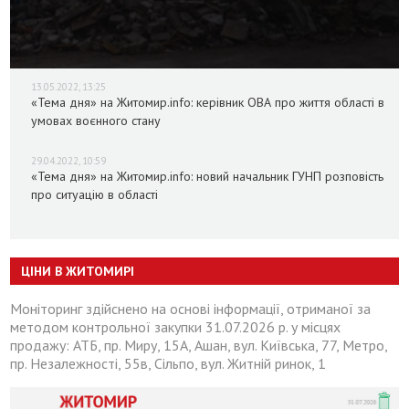
13.05.2022, 13:25
«Тема дня» на Житомир.info: керівник ОВА про життя області в
умовах воєнного стану
29.04.2022, 10:59
«Тема дня» на Житомир.info: новий начальник ГУНП розповість
про ситуацію в області
ЦІНИ В ЖИТОМИРІ
Моніторинг здійснено на основі інформації, отриманої за
методом контрольної закупки 31.07.2026 р. у місцях
продажу: АТБ, пр. Миру, 15А, Ашан, вул. Київська, 77, Метро,
пр. Незалежності, 55в, Сільпо, вул. Житній ринок, 1