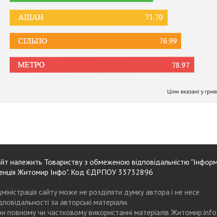
йт належить Товариству з обмеженою відповідальністю "Інформ
енція Житомир Інфо". Код ЄДРПОУ 33732896
міністрація сайту може не розділяти думку автора і не несе
дповідальності за авторські матеріали.
и повному чи частковому використанні матеріалів Житомир.info