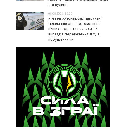
дві вулиці
08.08.2026, 16:26
У липні житомирські патрульні
склали півсотні протоколів на
пʼяних водіїв та виявили 17
випадків перевезення лісу з
порушеннями