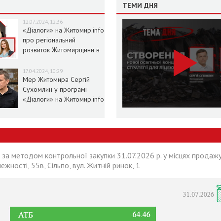
ТЕМИ ДНЯ
12.07.2024, 12:36
«Діалоги» на Житомир.info
про регіональний
розвиток Житомирщини в
умовах воєнного стану
17.04.2024, 10:29
Мер Житомира Сергій
Сухомлин у програмі
«Діалоги» на Житомир.info
 за методом контрольної закупки 31.07.2026 р. у місцях продажу
лежності, 55в, Сільпо, вул. Житній ринок, 1