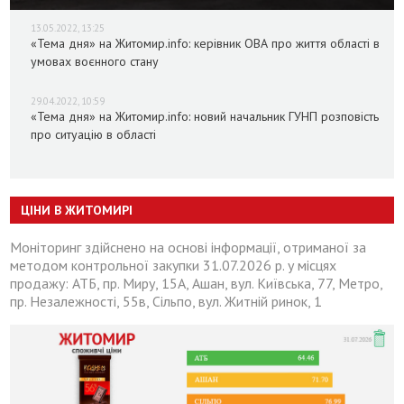
13.05.2022, 13:25
«Тема дня» на Житомир.info: керівник ОВА про життя області в
умовах воєнного стану
29.04.2022, 10:59
«Тема дня» на Житомир.info: новий начальник ГУНП розповість
про ситуацію в області
ЦІНИ В ЖИТОМИРІ
Моніторинг здійснено на основі інформації, отриманої за
методом контрольної закупки 31.07.2026 р. у місцях
продажу: АТБ, пр. Миру, 15А, Ашан, вул. Київська, 77, Метро,
пр. Незалежності, 55в, Сільпо, вул. Житній ринок, 1