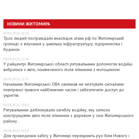
НОВИНИ ЖИТОМИРА
09.08.2026, 10:16
Троє людей постраждали внаслідок атаки рф по Житомирській
громаді: є влучання у цивільну інфраструктуру, підприємства і
будинок
08.08.2026, 22:06
У райцентрі Житомирської області рятувальники допомогли водійці
вибратися з авто, понівеченого після зіткнення з мотоциклом
08.08.2026, 21:53
Начальник Житомирської ОВА закликав не нехтувати сигналами
повітряної тривоги найближчим часом і забезпечити доступ до
укриттів
08.08.2026, 18:01
Рятувальники деблокували загиблу водійку, яку затисло
конструкціями авто після зіткнення з деревом у селі Житомирського
району
08.08.2026, 16:54
Для проведення забігу у Житомирі перекриють рух біля Нового і