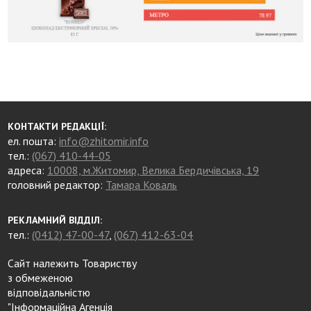
КОНТАКТИ РЕДАКЦІЇ:
ел. пошта:
info@zhitomir.info
тел.:
(067) 410-44-05
адреса:
10008, м.Житомир, Велика Бердичівська, 19
головний редактор:
Тамара Коваль
РЕКЛАМНИЙ ВІДДІЛ:
тел.:
(0412) 47-00-47
,
(067) 412-63-04
Сайт належить Товариству
з обмеженою
відповідальністю
"Інформаційна Агенція