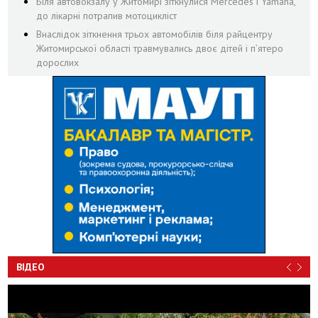
Біля автовокзалу у Житомирі зіткнулися Mercedes і Yamaha,
до лікарні потрапив мотоцикліст
Внаслідок зіткнення трьох автомобілів біля райцентру
Житомирської області травмувались двоє дітей і пʼятеро
дорослих
ВІДЕО