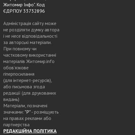
Житомир Інфо". Код
ЄДРПОУ 33732896
Адміністрація сайту може
не розділяти думку автора
і не несе відповідальності
за авторські матеріали.
При повному чи
частковому використанні
матеріалів Житомир.info
обов’язкове
гіперпосилання
(для інтернет-ресурсів),
або письмова згода
редакції (для друкованих
видань)
Матеріали, позначені
значками:
"Р"
- розміщують
на правах реклами або
партнерства
РЕДАКЦІЙНА ПОЛІТИКА