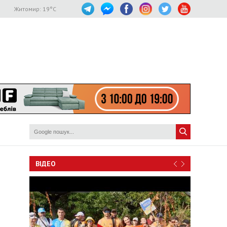
Житомир:
19
°C
ВІДЕО