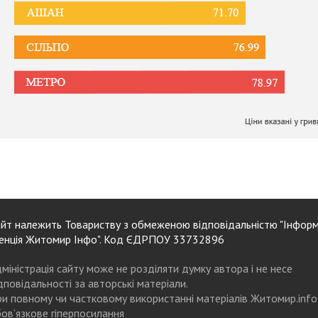
йт належить Товариству з обмеженою відповідальністю "Інформ
енція Житомир Інфо". Код ЄДРПОУ 33732896
міністрація сайту може не розділяти думку автора і не несе
дповідальності за авторські матеріали.
и повному чи частковому використанні матеріалів Житомир.info
ов’язкове гіперпосилання