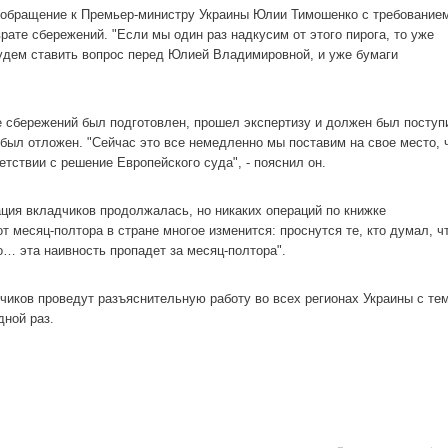
ит обращение к Премьер-министру Украины Юлии Тимошенко с требование
рате сбережений. "Если мы один раз надкусим от этого пирога, то уже
будем ставить вопрос перед Юлией Владимировной, и уже бумаги
те сбережений был подготовлен, прошел экспертизу и должен был поступ
 был отложен. "Сейчас это все немедленно мы поставим на свое место, 
ветствии с решение Европейского суда", - пояснил он.
ация вкладчиков продолжалась, но никаких операций по книжке
от месяц-полтора в стране многое изменится: проснутся те, кто думал, ч
о… эта наивность пропадет за месяц-полтора".
чиков проведут разъяснительную работу во всех регионах Украины с тем
дной раз.