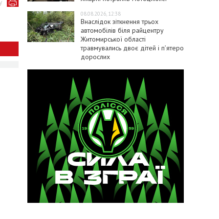
у
08.08.2026, 12:38
Внаслідок зіткнення трьох
автомобілів біля райцентру
Житомирської області
травмувались двоє дітей і пʼятеро
дорослих