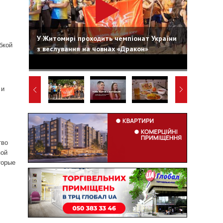
У Житомирі проходить чемпіонат України
бкой
з веслування на човнах «Дракон»
 и
тво
зой
торые