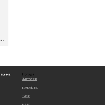
аційна
Погода
Житомир
вологість:
тиск:
вітер: