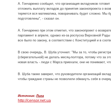
А. Гончаренко сообщил, что организация вкладчиков готов
отложить выплату вкладов до принятия законопроекта о возв
теряется вся математика, поворачивать будет сложно. Мы 
подготовлены", - сказал он.
А. Гончаренко при этом отметил, что законопроект о возвра
парламент в апреле, однако из-за роспуска Верховной Рады
все было по закону, в соответствии с Конституцией и в соот
В свою очередь, В. Шуба уточнил: "Мы за то, чтобы регистр
(сберегательной) не делать месяц-полтора, потому что за эт
новая власть - люди с Марса приехали, они не понимают, чт
В. Шуба также заверил, что руководители организаций вклад
чтобы граждане страны не позволили обмануть себя в очере
Источник:
Лига
http://censor.net.ua