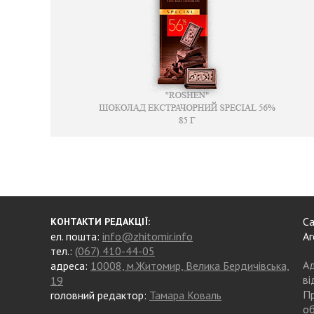
Са
КОНТАКТИ РЕДАКЦІЇ:
ел. пошта:
info@zhitomir.info
Аг
тел.:
(067) 410-44-05
Ад
адреса:
10008, м.Житомир, Велика Бердичівська,
ві
19
Пр
головний редактор:
Тамара Коваль
об