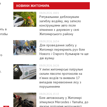
м
НОВИНИ ЖИТОМИРА
08.08.2026, 18:01
Рятувальники деблокували
загиблу водійку, яку затисло
конструкціями авто після
зіткнення з деревом у селі
ить в
Житомирського району
чтобы
08.08.2026, 16:54
Для проведення забігу у
Житомирі перекриють рух біля
Нового і Старого бульварів та ще
то
дві вулиці
08.08.2026, 16:26
У липні житомирські патрульні
,
склали півсотні протоколів на
пʼяних водіїв та виявили 17
випадків перевезення лісу з
порушеннями
08.08.2026, 15:13
Біля автовокзалу у Житомирі
зіткнулися Mercedes і Yamaha, до
лікарні потрапив мотоцикліст