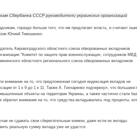
икам Сбербанка СССР руководители украинских организаций
дчикам, гораздо больше того, что им предлагает власть, и считают оши
тром Юлией Тимошенко.
датель Кировоградского областного союза обворованных вкладчиков
рганизации "Комитет по защите прав военнослужащих, сотрудников МВД
вненского областного регионального союза обворованных вкладчиков
и внимание на то, что предложенная сегодня индексация вкладов не
ации от 1 к 9 до 1 к 11. Также А. Гончаренко подчеркнул, что большинс
мышленные объекты на территории Украины, а также частично стали ба
м обратил внимание на то, что средства вкладывались под проценты, ко
учае не сдавать свои сберегательные книжки, даже если их вклады
овить реальную сумму вклада уже не удастся.