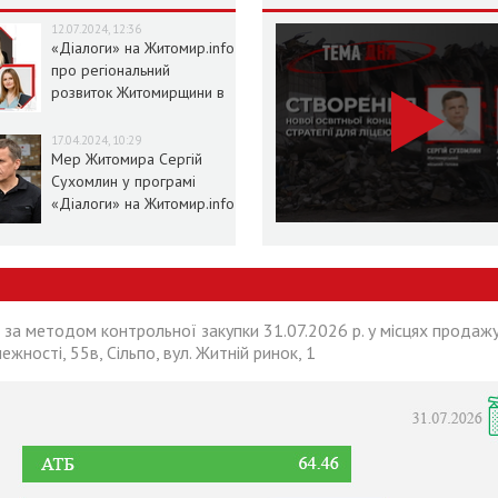
12.07.2024, 12:36
«Діалоги» на Житомир.info
про регіональний
розвиток Житомирщини в
умовах воєнного стану
17.04.2024, 10:29
Мер Житомира Сергій
Сухомлин у програмі
«Діалоги» на Житомир.info
 за методом контрольної закупки 31.07.2026 р. у місцях продажу
лежності, 55в, Сільпо, вул. Житній ринок, 1