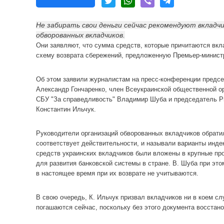
Не забирать свои деньги сейчас рекомендуют вкладч
обворованных вкладчиков.
Они заявляют, что сумма средств, которые причитаются вкла
схему возврата сбережений, предложенную Премьер-минис
Об этом заявили журналистам на пресс-конференции предсе
Александр Гончаренко, член Всеукраинской общественной о
СБУ "За справедливость" Владимир Шуба и председатель Ри
Константин Ильчук.
Руководители организаций обворованных вкладчиков обратил
соответствует действительности, и называли варианты индекс
средств украинских вкладчиков были вложены в крупные про
для развития банковской системы в стране. В. Шуба при это
в настоящее время при их возврате не учитываются.
В свою очередь, К. Ильчук призвал вкладчиков ни в коем сл
погашаются сейчас, поскольку без этого документа восстан