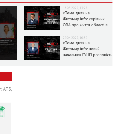
13.05.2022, 13:25
«Тема дня» на
Житомир.info: керівник
ОВА про життя області в
умовах воєнного стану
29.04.2022, 10:59
«Тема дня» на
Житомир.info: новий
начальник ГУНП розповість
про ситуацію в області
: АТБ,