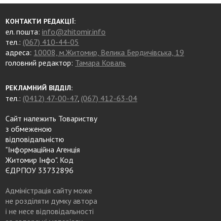
КОНТАКТИ РЕДАКЦІЇ:
ел. пошта:
info@zhitomir.info
тел.:
(067) 410-44-05
адреса:
10008, м.Житомир, Велика Бердичівська, 19
головний редактор:
Тамара Коваль
РЕКЛАМНИЙ ВІДДІЛ:
тел.:
(0412) 47-00-47
,
(067) 412-63-04
Сайт належить Товариству
з обмеженою
відповідальністю
"Інформаційна Агенція
Житомир Інфо". Код
ЄДРПОУ 33732896
Адміністрація сайту може
не розділяти думку автора
і не несе відповідальності