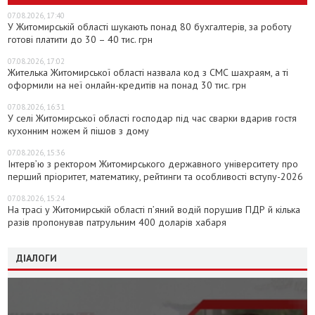
07.08.2026, 17:40
У Житомирській області шукають понад 80 бухгалтерів, за роботу
готові платити до 30 – 40 тис. грн
07.08.2026, 17:02
Жителька Житомирської області назвала код з СМС шахраям, а ті
оформили на неї онлайн-кредитів на понад 30 тис. грн
07.08.2026, 16:31
У селі Житомирської області господар під час сварки вдарив гостя
кухонним ножем й пішов з дому
07.08.2026, 15:36
Інтерв’ю з ректором Житомирського державного університету про
перший пріоритет, математику, рейтинги та особливості вступу-2026
07.08.2026, 15:24
На трасі у Житомирській області п’яний водій порушив ПДР й кілька
разів пропонував патрульним 400 доларів хабаря
ДІАЛОГИ