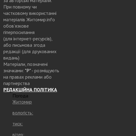
за авторські матеріали.
При повному чи
частковому використанні
матеріалів Житомир.info
обов’язкове
гіперпосилання
(для інтернет-ресурсів),
або письмова згода
редакції (для друкованих
видань)
Матеріали, позначені
значками:
"Р"
- розміщують
на правах реклами або
партнерства
РЕДАКЦІЙНА ПОЛІТИКА
Погода
Житомир
вологість:
тиск:
вітер: