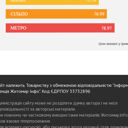
йт належить Товариству з обмеженою відповідальністю "Інформ
енція Житомир Інфо". Код ЄДРПОУ 33732896
міністрація сайту може не розділяти думку автора і не несе
дповідальності за авторські матеріали.
и повному чи частковому використанні матеріалів Житомир.info
ов’язкове гіперпосилання
ля інтернет-ресурсів), або письмова згода редакції (для друкова