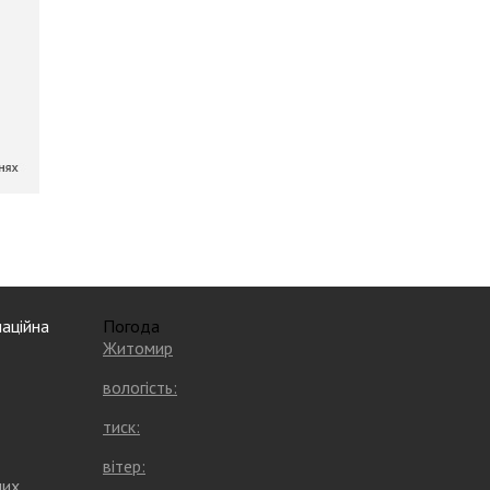
аційна
Погода
Житомир
вологість:
тиск:
вітер:
них