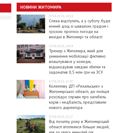
НОВИНИ ЖИТОМИРА
07.08.2026, 14:34
Спека відступить, а у суботу буде
нічний дощ зі шквалом, градом і
грозою: прогноз погоди на
вихідні в Житомирі та області
07.08.2026, 14:04
Тренер з Житомира, який для
уникнення мобілізації фіктивно
влаштувався у коледж,
відшкодував завдані збитки та
задонатив 0,5 млн грн на ЗСУ
07.08.2026, 13:30
Колективу ДП «Рихальське» з
Житомирської області, де поліція
розслідує справи про загибель
корів і недбалість, представили
нового директора
07.08.2026, 13:17
Від початку року в Житомирській
області втопилися більше людей,
ніж за увесь минулий рік