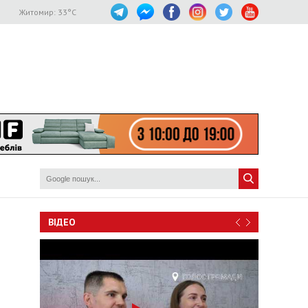
Житомир:
33
°C
ВІДЕО