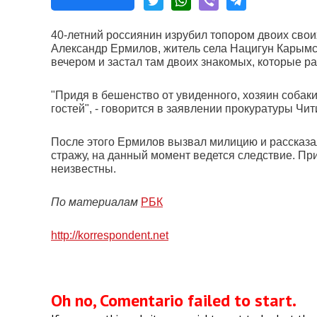
40-летний россиянин изрубил топором двоих своих
Александр Ермилов, житель села Нацигун Карымс
вечером и застал там двоих знакомых, которые р
"Придя в бешенство от увиденного, хозяин собаки
гостей", - говорится в заявлении прокуратуры Чит
После этого Ермилов вызвал милицию и рассказ
стражу, на данный момент ведется следствие. При
неизвестны.
По материалам
РБК
http://korrespondent.net
Oh no, Comentario failed to start.