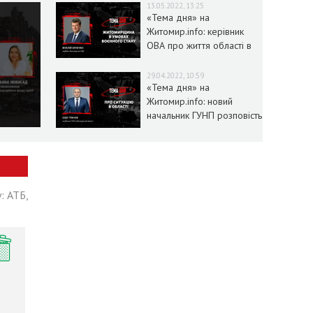
13.05.2022, 13:25
«Тема дня» на
Житомир.info: керівник
ОВА про життя області в
умовах воєнного стану
29.04.2022, 10:59
«Тема дня» на
Житомир.info: новий
начальник ГУНП розповість
про ситуацію в області
: АТБ,