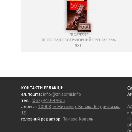
Са
КОНТАКТИ РЕДАКЦІЇ:
ел. пошта:
info@zhitomir.info
Аг
тел.:
(067) 410-44-05
Ад
адреса:
10008, м.Житомир, Велика Бердичівська,
ві
19
Пр
головний редактор:
Тамара Коваль
об
(д