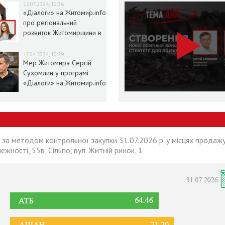
12.07.2024, 12:36
«Діалоги» на Житомир.info
про регіональний
розвиток Житомирщини в
умовах воєнного стану
17.04.2024, 10:29
Мер Житомира Сергій
Сухомлин у програмі
«Діалоги» на Житомир.info
 за методом контрольної закупки 31.07.2026 р. у місцях продажу
лежності, 55в, Сільпо, вул. Житній ринок, 1