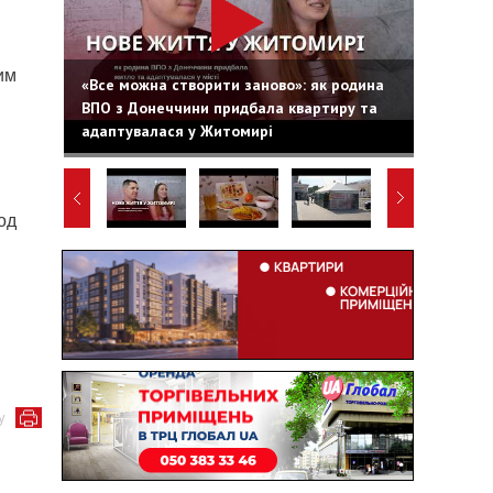
им
«Все можна створити заново»: як родина
ВПО з Донеччини придбала квартиру та
адаптувалася у Житомирі
од
у