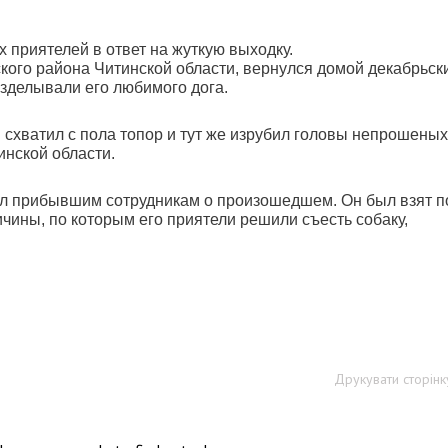
 приятелей в ответ на жуткую выходку.
кого района Читинской области, вернулся домой декабрьск
азделывали его любимого дога.
 схватил с пола топор и тут же изрубил головы непрошеных
инской области.
ал прибывшим сотрудникам о произошедшем. Он был взят п
чины, по которым его приятели решили съесть собаку,
Друкувати сторінк