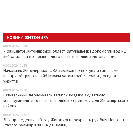
НОВИНИ ЖИТОМИРА
08.08.2026, 22:06
У райцентрі Житомирської області рятувальники допомогли водійці
вибратися з авто, понівеченого після зіткнення з мотоциклом
08.08.2026, 21:53
Начальник Житомирської ОВА закликав не нехтувати сигналами
повітряної тривоги найближчим часом і забезпечити доступ до
укриттів
08.08.2026, 18:01
Рятувальники деблокували загиблу водійку, яку затисло
конструкціями авто після зіткнення з деревом у селі Житомирського
району
08.08.2026, 16:54
Для проведення забігу у Житомирі перекриють рух біля Нового і
Старого бульварів та ще дві вулиці