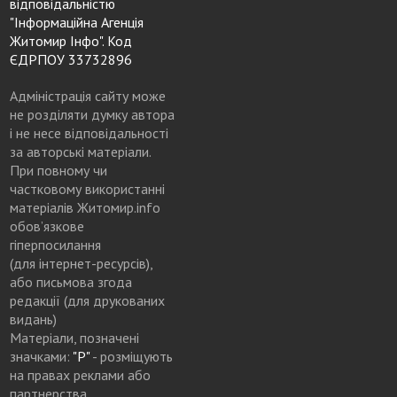
відповідальністю
"Інформаційна Агенція
Житомир Інфо". Код
ЄДРПОУ 33732896
Адміністрація сайту може
не розділяти думку автора
і не несе відповідальності
за авторські матеріали.
При повному чи
частковому використанні
матеріалів Житомир.info
обов’язкове
гіперпосилання
(для інтернет-ресурсів),
або письмова згода
редакції (для друкованих
видань)
Матеріали, позначені
значками:
"Р"
- розміщують
на правах реклами або
партнерства