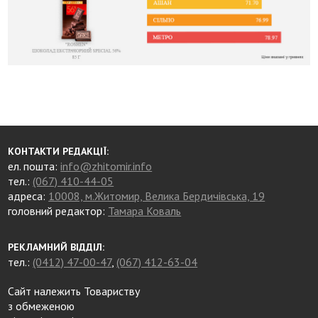
КОНТАКТИ РЕДАКЦІЇ:
ел. пошта:
info@zhitomir.info
тел.:
(067) 410-44-05
адреса:
10008, м.Житомир, Велика Бердичівська, 19
головний редактор:
Тамара Коваль
РЕКЛАМНИЙ ВІДДІЛ:
тел.:
(0412) 47-00-47
,
(067) 412-63-04
Сайт належить Товариству
з обмеженою