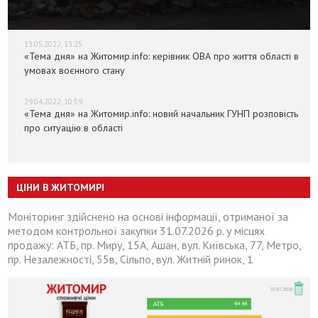
13.05.2022, 13:25
«Тема дня» на Житомир.info: керівник ОВА про життя області в
умовах воєнного стану
29.04.2022, 10:59
«Тема дня» на Житомир.info: новий начальник ГУНП розповість
про ситуацію в області
ЦІНИ В ЖИТОМИРІ
Моніторинг здійснено на основі інформації, отриманої за
методом контрольної закупки 31.07.2026 р. у місцях
продажу: АТБ, пр. Миру, 15А, Ашан, вул. Київська, 77, Метро,
пр. Незалежності, 55в, Сільпо, вул. Житній ринок, 1