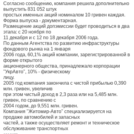
Согласно сообщению, компания решила дополнительно
выпустить 831 052 штук
простых именных акций номиналом 10 гривен каждая.
Форма выпуска - документарная.
Размещение акций допэмиссии будет проводиться в два
этапа: с 20 ноября по
11 декабря и с 12 по 18 декабря 2006 года.
По данным Агентства по развитию инфраструктуры
фондового рынка на 1 января
2006 года, 60,1% акций компании, зарегистрированной в
форме открытого
акционерного общества, принадлежало корпорации
"УкрАвто", 10% - физическому
лицу.
2005 год компания закончила с чистой прибылью 0,390
млн. гривен, увеличив
при этом чистый доход в 2,3 раза или на 5,485 млн.
гривен, по сравнению с
2004 годом, до 9,551 млн. гривен.
Компания "Житомир-Авто" специализируется на
продаже автомобилей и запасных
частей, а также осуществляет ремонт и техническое
обслуживание транспортных