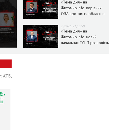
«Тема дня» на
Житомир.info: керівник
ОВА про життя області в
умовах воєнного стану
29.04.2022, 10:59
«Тема дня» на
Житомир.info: новий
начальник ГУНП розповість
про ситуацію в області
: АТБ,