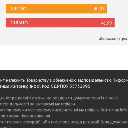
йт належить Товариству з обмеженою відповідальністю "Інформ
енція Житомир Інфо". Код ЄДРПОУ 33732896
міністрація сайту може не розділяти думку автора і не несе
дповідальності за авторські матеріали.
и повному чи частковому використанні матеріалів Житомир.info
ов’язкове гіперпосилання
ля інтернет-ресурсів), або письмова згода редакції (для друкова
дань)