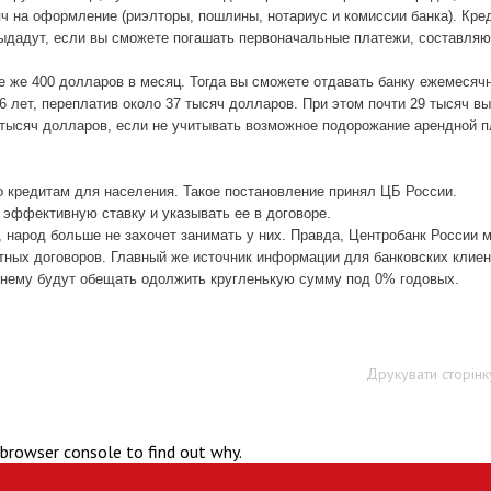
яч на оформление (риэлторы, пошлины, нотариус и комиссии банка). Кре
выдадут, если вы сможете погашать первоначальные платежи, составля
 те же 400 долларов в месяц. Тогда вы сможете отдавать банку ежемесяч
6 лет, переплатив около 37 тысяч долларов. При этом почти 29 тысяч вы
8 тысяч долларов, если не учитывать возможное подорожание арендной п
о кредитам для населения. Такое постановление принял ЦБ России.
 эффективную ставку и указывать ее в договоре.
, народ больше не захочет занимать у них. Правда, Центробанк России 
итных договоров. Главный же источник информации для банковских клиен
ежнему будут обещать одолжить кругленькую сумму под 0% годовых.
Друкувати сторінк
 browser console to find out why.