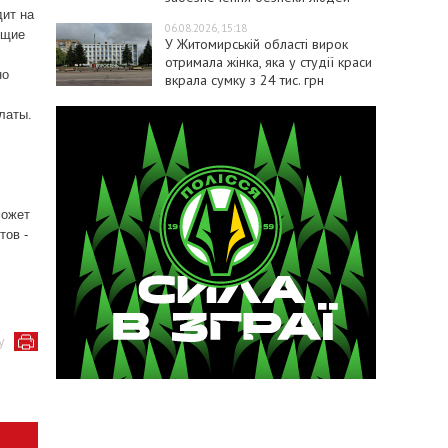
дит на
06.08.2026, 15:18
ющие
У Житомирській області вирок
отримала жінка, яка у студії краси
но
вкрала сумку з 24 тис. грн
латы.
может
тов -
у