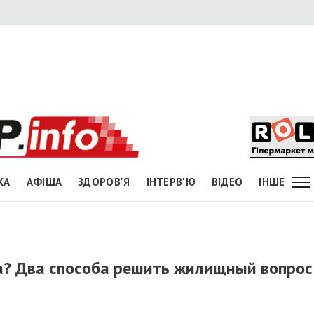
КА
АФІША
ЗДОРОВ'Я
ІНТЕРВ'Ю
ВІДЕО
ІНШЕ
да? Два способа решить жилищный вопрос