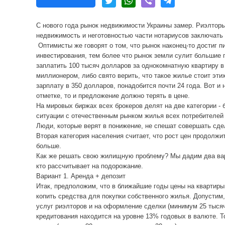
С нового года рынок недвижимости Украины замер. Риэлтор
недвижимость и неготовностью части нотариусов заключать
Оптимисты же говорят о том, что рынок наконец-то достиг пи
инвестирования, тем более что рынок земли сулит большие 
заплатить 100 тысяч долларов за однокомнатную квартиру 
миллионером, либо свято верить, что такое жилье стоит эт
зарплату в 350 долларов, понадобится почти 24 года. Вот и
отметке, то и предложение должно терять в цене.
На мировых биржах всех брокеров делят на две категории -
ситуации с отечественным рынком жилья всех потребителей 
Люди, которые верят в понижение, не спешат совершать сдел
Вторая категория населения считает, что рост цен продолж
больше.
Как же решать свою жилищную проблему? Мы дадим два вариа
кто рассчитывает на подорожание.
Вариант 1. Аренда + депозит
Итак, предположим, что в ближайшие годы цены на квартиры
копить средства для покупки собственного жилья. Допустим,
услуг риэлторов и на оформление сделки (минимум 25 тысяч
кредитования находится на уровне 13% годовых в валюте. Т