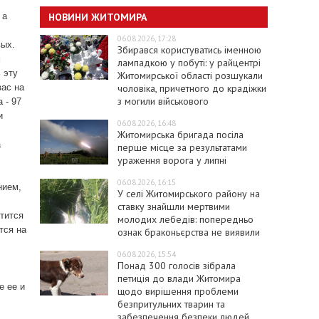
НОВИНИ ЖИТОМИРА
 а
06.08.2026, 17:28
вых.
Збирався користуватись іменною
м
лампадкою у побуті: у райцентрі
 эту
Житомирської області розшукали
чоловіка, причетного до крадіжки
вас на
з могили військового
 - 97
и
06.08.2026, 16:48
Житомирська бригада посіла
а
перше місце за результатами
ураження ворога у липні
06.08.2026, 16:15
нием,
У селі Житомирського району на
ставку знайшли мертвими
стится
молодих лебедів: попередньо
тся на
ознак браконьєрства не виявили
06.08.2026, 15:54
Понад 300 голосів зібрала
петиція до влади Житомира
е ее и
щодо вирішення проблеми
безпритульних тварин та
забезпечення безпеки людей