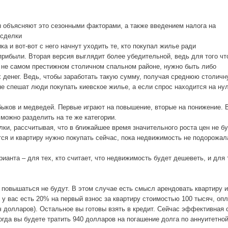
ы объясняют это сезонными факторами, а также введением налога на
 сделки
ка и вот-вот с него начнут уходить те, кто покупал жилье ради
прибыли. Вторая версия выглядит более убедительной, ведь для того ч
в не самом престижном столичном спальном районе, нужно быть либо
их денег. Ведь, чтобы заработать такую сумму, получая среднюю столич
 не спешат люди покупать киевское жилье, а если спрос находится на ну
 быков и медведей. Первые играют на повышение, вторые на понижение. 
можно разделить на те же категории.
ки, рассчитывая, что в ближайшее время значительного роста цен не бу
ится и квартиру нужно покупать сейчас, пока недвижимость не подорожа
нта – для тех, кто считает, что недвижимость будет дешеветь, и для 
 повышаться не будут. В этом случае есть смысл арендовать квартиру и
 у вас есть 20% на первый взнос за квартиру стоимостью 100 тысяч, оп
 долларов). Остальное вы готовы взять в кредит. Сейчас эффективная 
огда вы будете тратить 940 долларов на погашение долга по аннуитетно