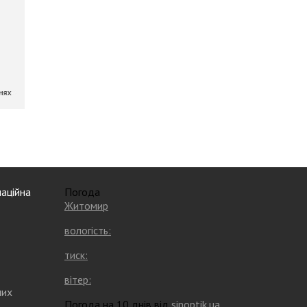
аційна
Погода
Житомир
вологість:
тиск:
вітер:
них
Погода на 10 днів від
sinoptik.ua