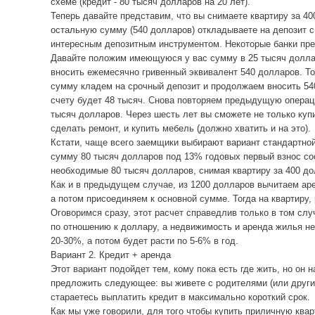
схеме (кредит - 80 тысяч долларов на 20 лет).
Теперь давайте представим, что вы снимаете квартиру за 40
остальную сумму (540 долларов) откладываете на депозит с
интересным депозитным инструментом. Некоторые банки пре
Давайте положим имеющуюся у вас сумму в 25 тысяч доллар
вносить ежемесячно гривенный эквивалент 540 долларов. Тог
сумму кладем на срочный депозит и продолжаем вносить 540
счету будет 48 тысяч. Снова повторяем предыдущую операцию.
тысяч долларов. Через шесть лет вы сможете не только купи
сделать ремонт, и купить мебель (должно хватить и на это).
Кстати, чаще всего заемщики выбирают вариант стандартной
сумму 80 тысяч долларов под 13% годовых первый взнос сос
необходимые 80 тысяч долларов, снимая квартиру за 400 до
Как и в предыдущем случае, из 1200 долларов вычитаем аре
а потом присоединяем к основной сумме. Тогда на квартиру, 
Оговоримся сразу, этот расчет справедлив только в том слу
по отношению к доллару, а недвижимость и аренда жилья не
20-30%, а потом будет расти по 5-6% в год.
Вариант 2. Кредит + аренда
Этот вариант подойдет тем, кому пока есть где жить, но он 
предложить следующее: вы живете с родителями (или другим
стараетесь выплатить кредит в максимально короткий срок.
Как мы уже говорили, для того чтобы купить приличную кварт