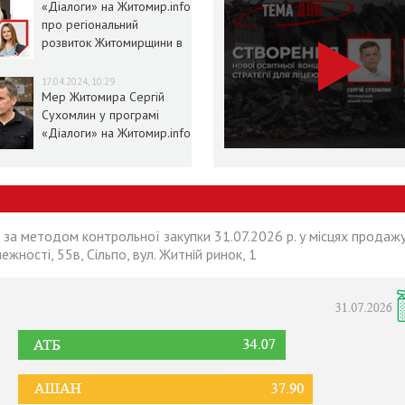
«Діалоги» на Житомир.info
про регіональний
розвиток Житомирщини в
умовах воєнного стану
17.04.2024, 10:29
Мер Житомира Сергій
Сухомлин у програмі
«Діалоги» на Житомир.info
 за методом контрольної закупки 31.07.2026 р. у місцях продажу
лежності, 55в, Сільпо, вул. Житній ринок, 1