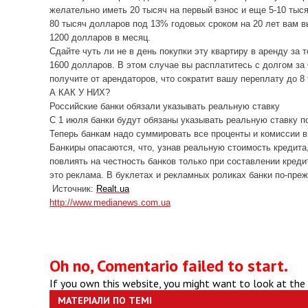
желательно иметь 20 тысяч на первый взнос и еще 5-10 тыс
80 тысяч долларов под 13% годовых сроком на 20 лет вам 
1200 долларов в месяц.
Сдайте чуть ли не в день покупки эту квартиру в аренду за
1600 долларов. В этом случае вы расплатитесь с долгом за 
получите от арендаторов, что сократит вашу переплату до 
А КАК У НИХ?
Российские банки обязали указывать реальную ставку
С 1 июля банки будут обязаны указывать реальную ставку п
Теперь банкам надо суммировать все проценты и комиссии в
Банкиры опасаются, что, узнав реальную стоимость кредита
повлиять на честность банков только при составлении кред
это реклама. В буклетах и рекламных роликах банки по-пр
Источник:
Realt.ua
http://www.medianews.com.ua
Oh no, Comentario failed to start.
If you own this website, you might want to look at the
МАТЕРІАЛИ ПО ТЕМІ