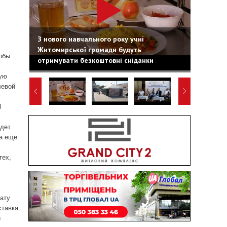
З нового навчального року учні
Житомирської громади будуть
тобы
отримувати безкоштовні сніданки
ную
левой
В
дет.
ла еще
тех,
лату
ставка
й