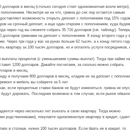
0 долларов в месяц (столько сегодня стоит однокомнатная возле метро),
 пополнением. Несмотря ни на что, гривна до сих пор остается самым
доставляют возможность открыть депозит с пополнением под 15% годо
ов на срочный депозит, а еще один откроем с пополнением, куда буде
да через год вы сможете собрать 35 716 долларов (см. таблицу). Теперь
 долларов гривнами на депозит с пополнением. К концу второго года у 
 Через три года у вас на руках больше 62 тысяч, а к концу пятого года
ть квартиру за 100 тысяч долларов, но и оплатить услуги посредников, 
 выплаты процентов (с уменьшением суммы выплат). Тогда при займе н
тавит 1200 долларов. Давайте посчитаем, за сколько можно собрать
лларов в месяц.
нду и получаем 800 долларов в месяц, кладем их на депозит с пополне
ремонт и мебель вы соберете за 5 лет.
чае, если процентные ставки банков не будут изменяться, гривна не опу
 будут дорожать. Последнее возможно в том случае, если рынок обвали
надеется через несколько лет въехать в свою квартиру. Тогда можно
и родственниками), покупаете однокомнатную квартиру в кредит, сдает
иру в столице, нужно 100 тысяч долларов. Если брать ее в кредит, то