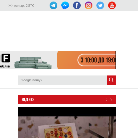
Житомир:
28
°C
ВІДЕО