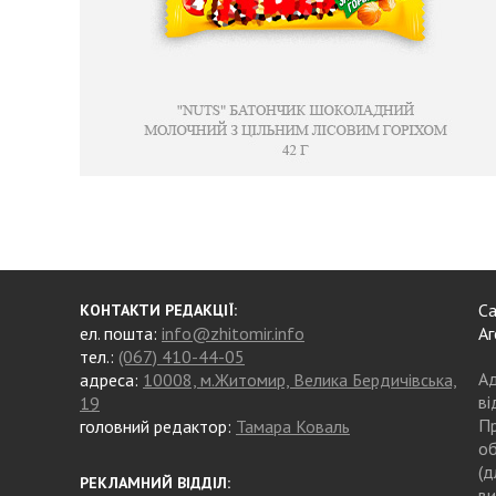
Са
КОНТАКТИ РЕДАКЦІЇ:
ел. пошта:
info@zhitomir.info
Аг
тел.:
(067) 410-44-05
Ад
адреса:
10008, м.Житомир, Велика Бердичівська,
ві
19
Пр
головний редактор:
Тамара Коваль
об
(д
РЕКЛАМНИЙ ВІДДІЛ:
ви