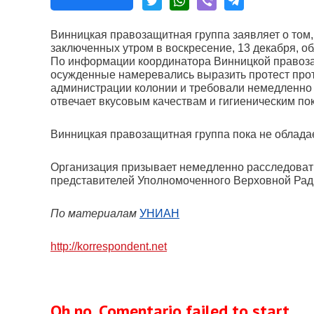
Винницкая правозащитная группа заявляет о том,
заключенных утром в воскресение, 13 декабря, о
По информации координатора Винницкой правоза
осужденные намеревались выразить протест прот
администрации колонии и требовали немедленно п
отвечает вкусовым качествам и гигиеническим по
Винницкая правозащитная группа пока не облада
Организация призывает немедленно расследовать
представителей Уполномоченного Верховной Рад
По материалам
УНИАН
http://korrespondent.net
Oh no, Comentario failed to start.