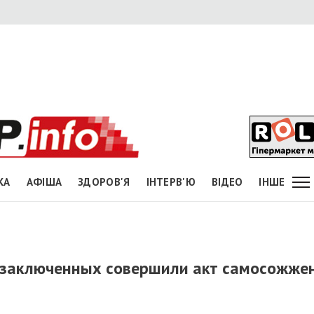
КА
АФІША
ЗДОРОВ'Я
ІНТЕРВ'Ю
ВІДЕО
ІНШЕ
 заключенных совершили акт самосожже