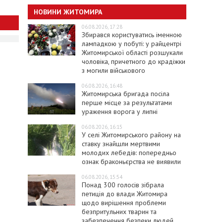
НОВИНИ ЖИТОМИРА
06.08.2026, 17:28
Збирався користуватись іменною
лампадкою у побуті: у райцентрі
Житомирської області розшукали
чоловіка, причетного до крадіжки
з могили військового
06.08.2026, 16:48
Житомирська бригада посіла
перше місце за результатами
ураження ворога у липні
06.08.2026, 16:15
У селі Житомирського району на
ставку знайшли мертвими
молодих лебедів: попередньо
ознак браконьєрства не виявили
06.08.2026, 15:54
Понад 300 голосів зібрала
петиція до влади Житомира
щодо вирішення проблеми
безпритульних тварин та
забезпечення безпеки людей