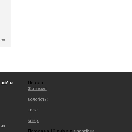
аційна
Погода
Житомир
вологість:
тиск:
вітер:
них
Погода на 10 днів від
sinoptik.ua