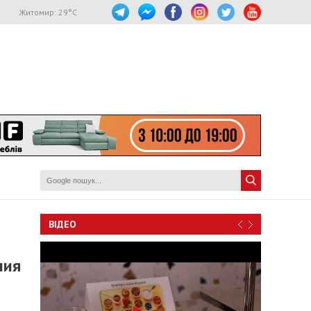
Житомир:
29
°C
ВІДЕО
ния