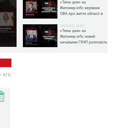
«Тема дня» на
Житомир.info: керівник
ОВА про життя області в
умовах воєнного стану
29.04.2022, 10:59
«Тема дня» на
Житомир.info: новий
начальник ГУНП розповість
про ситуацію в області
: АТБ,