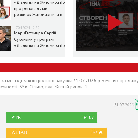
«Діалоги» на Житомир.info
про регіональний
розвиток Житомирщини в
умовах воєнного стану
17.04.2024, 10:29
Мер Житомира Сергій
Сухомлин у програмі
«Діалоги» на Житомир.info
 за методом контрольної закупки 31.07.2026 р. у місцях продажу
лежності, 55в, Сільпо, вул. Житній ринок, 1