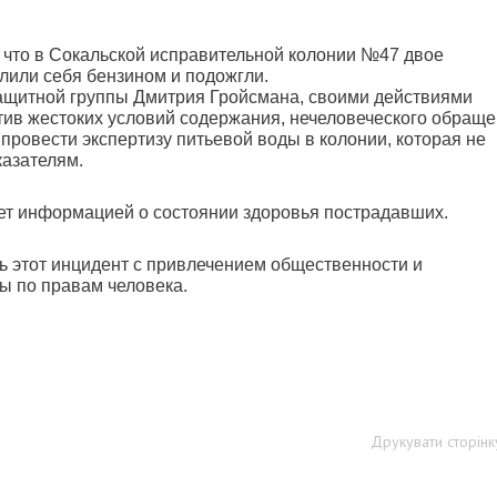
 что в Сокальской исправительной колонии №47 двое
блили себя бензином и подожгли.
щитной группы Дмитрия Гройсмана, своими действиями
ив жестоких условий содержания, нечеловеческого обращ
ровести экспертизу питьевой воды в колонии, которая не
казателям.
ет информацией о состоянии здоровья пострадавших.
 этот инцидент с привлечением общественности и
ы по правам человека.
Друкувати сторінк