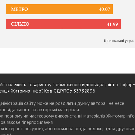
йт належить Товариству з обмеженою відповідальністю "Інформ
енція Житомир Інфо". Код ЄДРПОУ 33732896
міністрація сайту може не розділяти думку автора і не несе
дповідальності за авторські матеріали.
и повному чи частковому використанні матеріалів Житомир.info
ов’язкове гіперпосилання
ля інтернет-ресурсів), або письмова згода редакції (для друкова
дань)