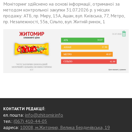
Моніторинг здійснено на основі інформації, отриманої за
методом контрольної закупки 31.07.2026 р. у місцях
продажу: АТБ, пр. Миру, 15А, Ашан, вул. Київська, 77, Метро,
пр. Незалежності, 55в, Сільпо, вул. Житній ринок, 1
КОНТАКТИ РЕДАКЦІЇ:
ел. пошта:
info@zhitomir.info
тел.:
(067) 410-44-05
адреса:
10008, м.Житомир, Велика Бердичівська, 19