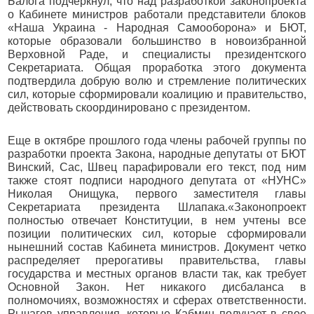
Балога подчеркнул, что над разработкой законопроекта
о Кабинете министров работали представители блоков
«Наша Украина - Народная Самооборона» и БЮТ,
которые образовали большинство в новоизбранной
Верховной Раде, и специалисты президентского
Секретариата. Общая проработка этого документа
подтвердила добрую волю и стремление политических
сил, которые сформировали коалицию и правительство,
действовать скоординировано с президентом.
Еще в октябре прошлого года члены рабочей группы по
разработки проекта Закона, народные депутаты от БЮТ
Винский, Сас, Швец парафировали его текст, под ним
также стоят подписи народного депутата от «НУНС»
Николая Онищука, первого заместителя главы
Секретариата президента Шлапака.«Законопроект
полностью отвечает Конституции, в нем учтены все
позиции политических сил, которые сформировали
нынешний состав Кабинета министров. Документ четко
распределяет прерогативы правительства, главы
государства и местных органов власти так, как требует
Основной Закон. Нет никакого дисбаланса в
полномочиях, возможностях и сферах ответственности.
Рычагов управления, которые Кабмин получает в свое