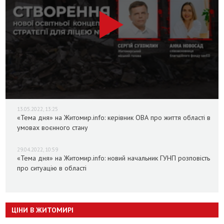
13.05.2022, 13:25
«Тема дня» на Житомир.info: керівник ОВА про життя області в
умовах воєнного стану
29.04.2022, 10:59
«Тема дня» на Житомир.info: новий начальник ГУНП розповість
про ситуацію в області
ЦІНИ В ЖИТОМИРІ