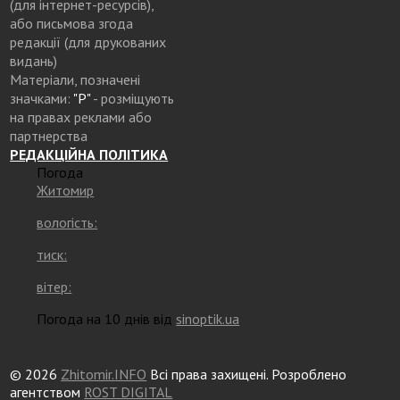
(для інтернет-ресурсів),
або письмова згода
редакції (для друкованих
видань)
Матеріали, позначені
значками:
"Р"
- розміщують
на правах реклами або
партнерства
РЕДАКЦІЙНА ПОЛІТИКА
Погода
Житомир
вологість:
тиск:
вітер:
Погода на 10 днів від
sinoptik.ua
© 2026
Zhitomir.INFO
Всі права захищені. Розроблено
агентством
ROST DIGITAL