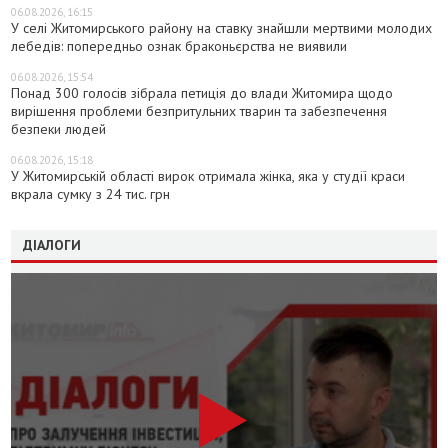
06.08.2026, 16:15
У селі Житомирського району на ставку знайшли мертвими молодих
лебедів: попередньо ознак браконьєрства не виявили
06.08.2026, 15:54
Понад 300 голосів зібрала петиція до влади Житомира щодо
вирішення проблеми безпритульних тварин та забезпечення
безпеки людей
06.08.2026, 15:18
У Житомирській області вирок отримала жінка, яка у студії краси
вкрала сумку з 24 тис. грн
ДІАЛОГИ