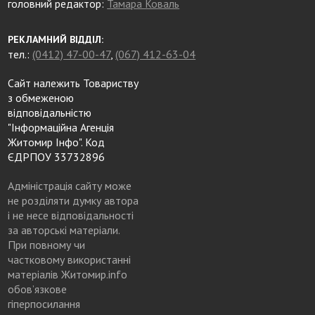
головний редактор:
Тамара Коваль
РЕКЛАМНИЙ ВІДДІЛ:
тел.:
(0412) 47-00-47
,
(067) 412-63-04
Сайт належить Товариству
з обмеженою
відповідальністю
"Інформаційна Агенція
Житомир Інфо". Код
ЄДРПОУ 33732896
Адміністрація сайту може
не розділяти думку автора
і не несе відповідальності
за авторські матеріали.
При повному чи
частковому використанні
матеріалів Житомир.info
обов’язкове
гіперпосилання