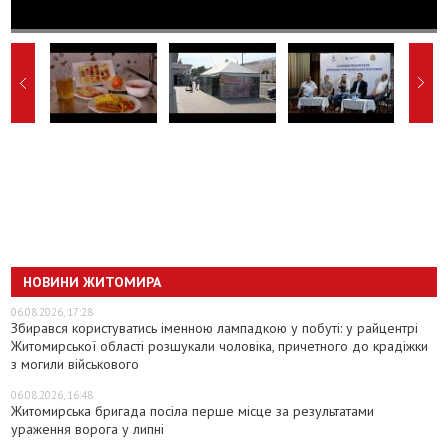
НОВИНИ ЖИТОМИРА
06.08.2026, 17:28
Збирався користуватись іменною лампадкою у побуті: у райцентрі
Житомирської області розшукали чоловіка, причетного до крадіжки
з могили військового
06.08.2026, 16:48
Житомирська бригада посіла перше місце за результатами
ураження ворога у липні