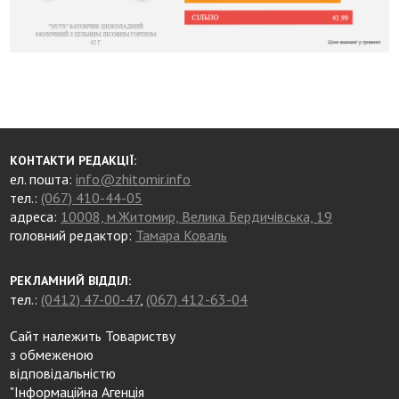
КОНТАКТИ РЕДАКЦІЇ:
ел. пошта:
info@zhitomir.info
тел.:
(067) 410-44-05
адреса:
10008, м.Житомир, Велика Бердичівська, 19
головний редактор:
Тамара Коваль
РЕКЛАМНИЙ ВІДДІЛ:
тел.:
(0412) 47-00-47
,
(067) 412-63-04
Сайт належить Товариству
з обмеженою
відповідальністю
"Інформаційна Агенція