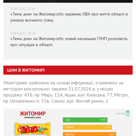
13.05.2022, 13:25
«Тема дня» на Житомир.info: керівник ОВА про життя області в
умовах воєнного стану
29.04.2022, 10:59
«Тема дня» на Житомир.info: новий начальник ГУНП розповість
про ситуацію в області
ЦІНИ В ЖИТОМИРІ
Моніторинг здійснено на основі інформації, отриманої за
методом контрольної закупки 31.07.2026 р. у місцях
продажу: АТБ, пр. Миру, 15А, Ашан, вул. Київська, 77, Метро,
пр. Незалежності, 55в, Сільпо, вул. Житній ринок, 1