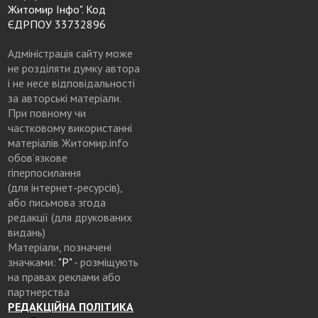
Житомир Інфо". Код
ЄДРПОУ 33732896
Адміністрація сайту може
не розділяти думку автора
і не несе відповідальності
за авторські матеріали.
При повному чи
частковому використанні
матеріалів Житомир.info
обов’язкове
гіперпосилання
(для інтернет-ресурсів),
або письмова згода
редакції (для друкованих
видань)
Матеріали, позначені
значками:
"Р"
- розміщують
на правах реклами або
партнерства
РЕДАКЦІЙНА ПОЛІТИКА