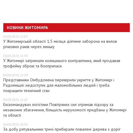
НОВИНИ ЖИТОМИРА
06.08.2026, 12:02
У Житомирській області 1,5 місяця діятиме заборона на вилов
річкових раків через линьку
06.08.2026, 11:39
У Житомирі затримали колишнього контрактника, який продавав
трофейну зброю та боєприпаси
06.08.2026, 11:29
Представники Омбудсмена перевірили укриття у Житомирі і
Радомишлі: недоступні для маломобільних людей і треба
покращити технічний стан
06.08.2026, 11:20
Екскомандувач логістики Повітряних сил отримав підозру за
незаконне збагачення, більшість нерухомості придбана у Житомирі
та області
06.08.2026, 10:56
За добу рятувальники тричі прибирали повалені дерева з доріг