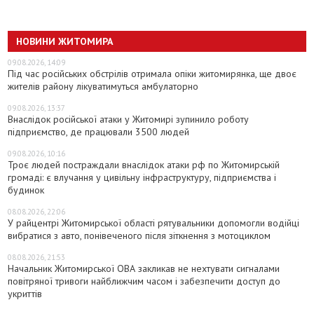
НОВИНИ ЖИТОМИРА
09.08.2026, 14:09
Під час російських обстрілів отримала опіки житомирянка, ще двоє
жителів району лікуватимуться амбулаторно
09.08.2026, 13:37
Внаслідок російської атаки у Житомирі зупинило роботу
підприємство, де працювали 3500 людей
09.08.2026, 10:16
Троє людей постраждали внаслідок атаки рф по Житомирській
громаді: є влучання у цивільну інфраструктуру, підприємства і
будинок
08.08.2026, 22:06
У райцентрі Житомирської області рятувальники допомогли водійці
вибратися з авто, понівеченого після зіткнення з мотоциклом
08.08.2026, 21:53
Начальник Житомирської ОВА закликав не нехтувати сигналами
повітряної тривоги найближчим часом і забезпечити доступ до
укриттів