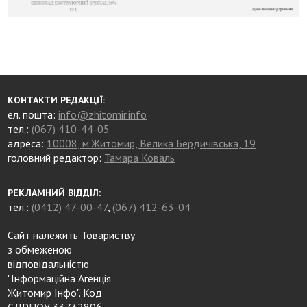
КОНТАКТИ РЕДАКЦІЇ:
ел. пошта:
info@zhitomir.info
тел.:
(067) 410-44-05
адреса:
10008, м.Житомир, Велика Бердичівська, 19
головний редактор:
Тамара Коваль
РЕКЛАМНИЙ ВІДДІЛ:
тел.:
(0412) 47-00-47
,
(067) 412-63-04
Сайт належить Товариству
з обмеженою
відповідальністю
"Інформаційна Агенція
Житомир Інфо". Код
ЄДРПОУ 33732896