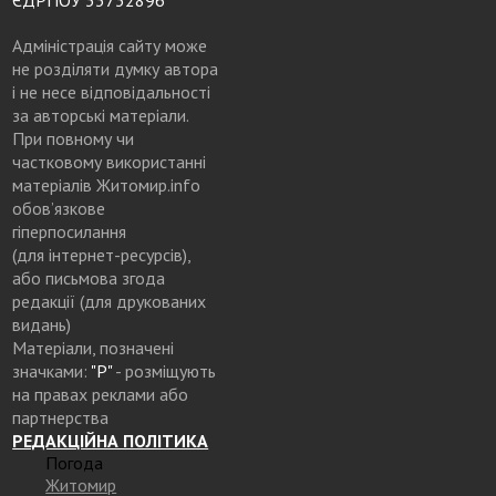
Адміністрація сайту може
не розділяти думку автора
і не несе відповідальності
за авторські матеріали.
При повному чи
частковому використанні
матеріалів Житомир.info
обов’язкове
гіперпосилання
(для інтернет-ресурсів),
або письмова згода
редакції (для друкованих
видань)
Матеріали, позначені
значками:
"Р"
- розміщують
на правах реклами або
партнерства
РЕДАКЦІЙНА ПОЛІТИКА
Погода
Житомир