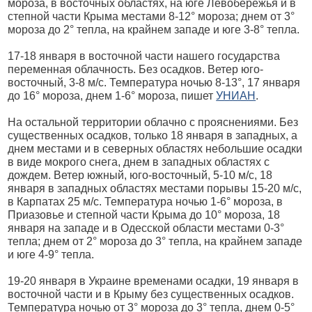
мороза, в восточных областях, на юге Левобережья и в
степной части Крыма местами 8-12° мороза; днем от 3°
мороза до 2° тепла, на крайнем западе и юге 3-8° тепла.
17-18 января в восточной части нашего государства
переменная облачность. Без осадков. Ветер юго-
восточный, 3-8 м/с. Температура ночью 8-13°, 17 января
до 16° мороза, днем 1-6° мороза, пишет
УНИАН
.
На остальной территории облачно с прояснениями. Без
существенных осадков, только 18 января в западных, а
днем местами и в северных областях небольшие осадки
в виде мокрого снега, днем в западных областях с
дождем. Ветер южный, юго-восточный, 5-10 м/с, 18
января в западных областях местами порывы 15-20 м/с,
в Карпатах 25 м/с. Температура ночью 1-6° мороза, в
Приазовье и степной части Крыма до 10° мороза, 18
января на западе и в Одесской области местами 0-3°
тепла; днем от 2° мороза до 3° тепла, на крайнем западе
и юге 4-9° тепла.
19-20 января в Украине временами осадки, 19 января в
восточной части и в Крыму без существенных осадков.
Температура ночью от 3° мороза до 3° тепла, днем 0-5°