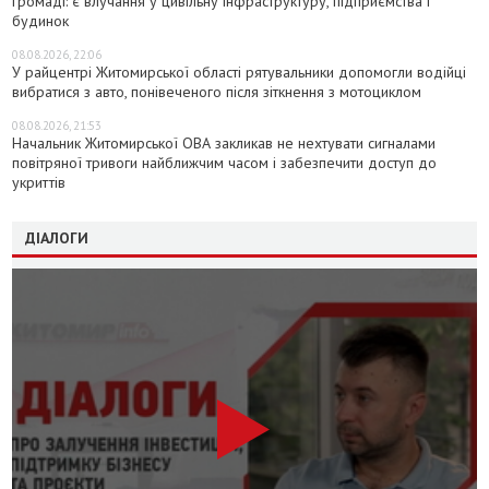
громаді: є влучання у цивільну інфраструктуру, підприємства і
будинок
08.08.2026, 22:06
У райцентрі Житомирської області рятувальники допомогли водійці
вибратися з авто, понівеченого після зіткнення з мотоциклом
08.08.2026, 21:53
Начальник Житомирської ОВА закликав не нехтувати сигналами
повітряної тривоги найближчим часом і забезпечити доступ до
укриттів
ДІАЛОГИ