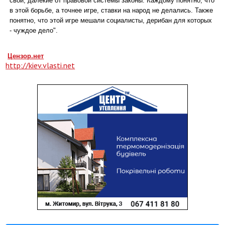
свои, далекие от правовой системы законы. Каждому понятно, что
в этой борьбе, а точнее игре, ставки на народ не делались. Также
понятно, что этой игре мешали социалисты, дерибан для которых
- чуждое дело".
Цензор.нет
http://kiev.vlasti.net