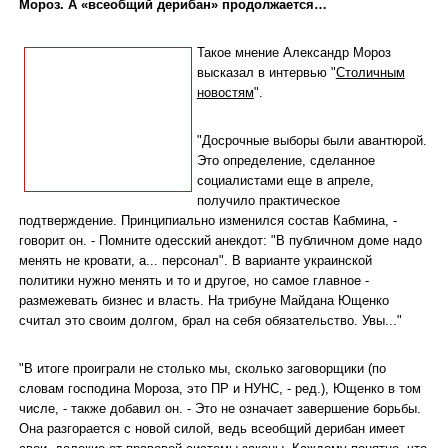
Мороз. А «всеобщий дерибан» продолжается…
Такое мнение Александр Мороз
высказал в интервью "
Столичным
новостям
".
"Досрочные выборы были авантюрой.
Это определение, сделанное
социалистами еще в апреле,
получило практическое
подтверждение. Принципиально изменился состав Кабмина, -
говорит он. - Помните одесский анекдот: "В публичном доме надо
менять не кровати, а... персонал". В варианте украинской
политики нужно менять и то и другое, но самое главное -
размежевать бизнес и власть. На трибуне Майдана Ющенко
считал это своим долгом, брал на себя обязательство. Увы..."
"В итоге проиграли не столько мы, сколько заговорщики (по
словам господина Мороза, это ПР и НУНС, - ред.), Ющенко в том
числе, - также добавил он. - Это не означает завершение борьбы.
Она разгорается с новой силой, ведь всеобщий дерибан имеет