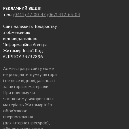
РЕКЛАМНИЙ ВІДДІЛ:
тел.:
(0412) 47-00-47
,
(067) 412-63-04
Сайт належить Товариству
з обмеженою
відповідальністю
"Інформаційна Агенція
Житомир Інфо". Код
ЄДРПОУ 33732896
Адміністрація сайту може
не розділяти думку автора
і не несе відповідальності
за авторські матеріали.
При повному чи
частковому використанні
матеріалів Житомир.info
обов’язкове
гіперпосилання
(для інтернет-ресурсів),
або письмова згода