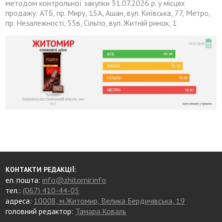
методом контрольної закупки 31.07.2026 р. у місцях
продажу: АТБ, пр. Миру, 15А, Ашан, вул. Київська, 77, Метро,
пр. Незалежності, 55в, Сільпо, вул. Житній ринок, 1
КОНТАКТИ РЕДАКЦІЇ:
ел. пошта:
info@zhitomir.info
тел.:
(067) 410-44-05
адреса:
10008, м.Житомир, Велика Бердичівська, 19
головний редактор:
Тамара Коваль